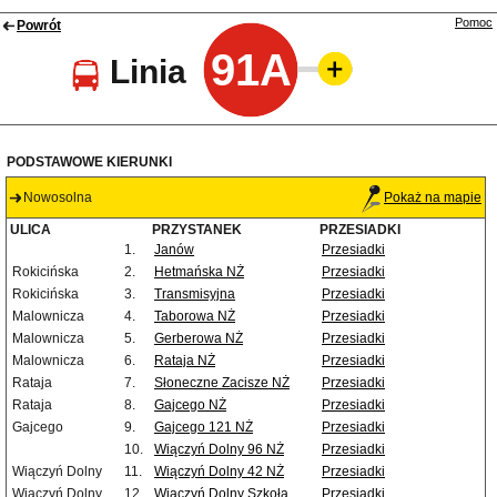
Pomoc
Powrót
91A
Linia
PODSTAWOWE KIERUNKI
Nowosolna
Pokaż na mapie
ULICA
PRZYSTANEK
PRZESIADKI
1.
Janów
Przesiadki
Rokicińska
2.
Hetmańska NŻ
Przesiadki
Rokicińska
3.
Transmisyjna
Przesiadki
Malownicza
4.
Taborowa NŻ
Przesiadki
Malownicza
5.
Gerberowa NŻ
Przesiadki
Malownicza
6.
Rataja NŻ
Przesiadki
Rataja
7.
Słoneczne Zacisze NŻ
Przesiadki
Rataja
8.
Gajcego NŻ
Przesiadki
Gajcego
9.
Gajcego 121 NŻ
Przesiadki
10.
Wiączyń Dolny 96 NŻ
Przesiadki
Wiączyń Dolny
11.
Wiączyń Dolny 42 NŻ
Przesiadki
Wiączyń Dolny
12.
Wiączyń Dolny Szkoła
Przesiadki