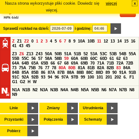
Nasza strona wykorzystuje pliki cookie. Dowiedz się
więcej
x
#
więcej.
Sprawdź rozkład na dzień:
i godzinę:
Z
Z1
Z2
0
1
2
3
4
5
6
7
8
9
10A
10B
11
12
13
14
15
16
41
43
45
Z3
Z6
Z13
Z43
50A
50B
51A
51B
52
53A
53C
53B
54B
55A
55B
55C
56
57
58A
58B
59
60A
60B
60C
60D
61
62
63
64A
64B
65A
65B
66
67
68
69A
69B
70
71A
71B
72A
72B
73
75A
75B
76
77
78
80A
80B
81A
81B
82A
82B
83
84A
84B
85A
85B
86
87A
87B
88A
88B
88C
88D
89
90
91A
91B
91C
92A
92B
93
94
96
97A
97B
99
100
101
201
202
6.
F1
G1
G2
H
W
N1A
N1B
N2
N3A
N3B
N4A
N4B
N5A
N5B
N6
N7A
N7B
N8
N9
Linie
Zmiany
Utrudnienia
Przystanki
Połączenia
Schematy
Pobierz