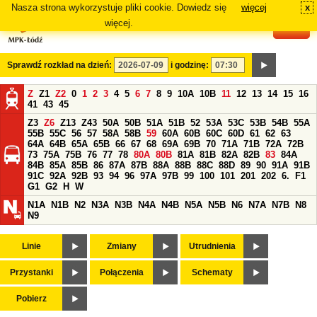
Nasza strona wykorzystuje pliki cookie. Dowiedz się
więcej
x
#
więcej.
Sprawdź rozkład na dzień:
i godzinę:
Z
Z1
Z2
0
1
2
3
4
5
6
7
8
9
10A
10B
11
12
13
14
15
16
41
43
45
Z3
Z6
Z13
Z43
50A
50B
51A
51B
52
53A
53C
53B
54B
55A
55B
55C
56
57
58A
58B
59
60A
60B
60C
60D
61
62
63
64A
64B
65A
65B
66
67
68
69A
69B
70
71A
71B
72A
72B
73
75A
75B
76
77
78
80A
80B
81A
81B
82A
82B
83
84A
84B
85A
85B
86
87A
87B
88A
88B
88C
88D
89
90
91A
91B
91C
92A
92B
93
94
96
97A
97B
99
100
101
201
202
6.
F1
G1
G2
H
W
N1A
N1B
N2
N3A
N3B
N4A
N4B
N5A
N5B
N6
N7A
N7B
N8
N9
Linie
Zmiany
Utrudnienia
Przystanki
Połączenia
Schematy
Pobierz