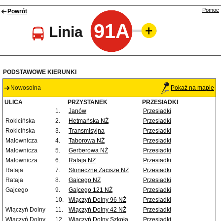
Pomoc
Powrót
91A
Linia
PODSTAWOWE KIERUNKI
Nowosolna
Pokaż na mapie
ULICA
PRZYSTANEK
PRZESIADKI
1.
Janów
Przesiadki
Rokicińska
2.
Hetmańska NŻ
Przesiadki
Rokicińska
3.
Transmisyjna
Przesiadki
Malownicza
4.
Taborowa NŻ
Przesiadki
Malownicza
5.
Gerberowa NŻ
Przesiadki
Malownicza
6.
Rataja NŻ
Przesiadki
Rataja
7.
Słoneczne Zacisze NŻ
Przesiadki
Rataja
8.
Gajcego NŻ
Przesiadki
Gajcego
9.
Gajcego 121 NŻ
Przesiadki
10.
Wiączyń Dolny 96 NŻ
Przesiadki
Wiączyń Dolny
11.
Wiączyń Dolny 42 NŻ
Przesiadki
Wiączyń Dolny
12.
Wiączyń Dolny Szkoła
Przesiadki