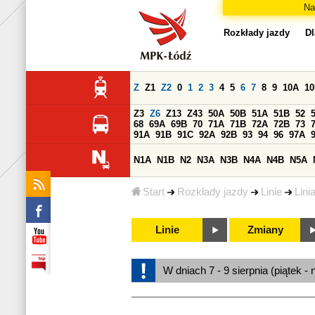
Na
Rozkłady jazdy
Dl
Z
Z1
Z2
0
1
2
3
4
5
6
7
8
9
10A
1
Z3
Z6
Z13
Z43
50A
50B
51A
51B
52
68
69A
69B
70
71A
71B
72A
72B
73
91A
91B
91C
92A
92B
93
94
96
97A
N1A
N1B
N2
N3A
N3B
N4A
N4B
N5A
Start
Rozkłady jazdy
Linie
Lini
Linie
Zmiany
W dniach 7 - 9 sierpnia (piątek - 