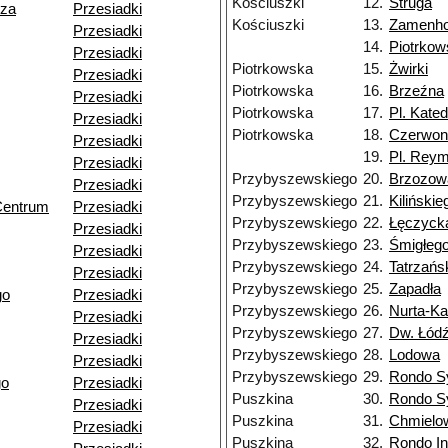
Kościuszki
12.
Struga
dza
Przesiadki
Kościuszki
13.
Zamenho
Przesiadki
14.
Piotrko
Przesiadki
Piotrkowska
15.
Żwirki
Przesiadki
Piotrkowska
16.
Brzeźna
Przesiadki
Piotrkowska
17.
Pl. Kated
Przesiadki
Piotrkowska
18.
Czerwon
Przesiadki
19.
Pl. Rey
Przesiadki
Przybyszewskiego
20.
Brzozow
Przesiadki
Przybyszewskiego
21.
Kilińskie
Centrum
Przesiadki
Przybyszewskiego
22.
Łęczyck
Przesiadki
Przybyszewskiego
23.
Śmigłeg
Przesiadki
Przybyszewskiego
24.
Tatrzańs
Przesiadki
Przybyszewskiego
25.
Zapadła
go
Przesiadki
Przybyszewskiego
26.
Nurta-K
Przesiadki
Przybyszewskiego
27.
Dw. Łód
Przesiadki
Przybyszewskiego
28.
Lodowa
Przesiadki
Przybyszewskiego
29.
Rondo S
go
Przesiadki
Puszkina
30.
Rondo S
Przesiadki
Puszkina
31.
Chmielo
Przesiadki
Puszkina
32.
Rondo I