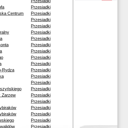
Przesiadki
fa
Przesiadki
wska Centrum
Przesiadki
Przesiadki
Przesiadki
ralny
Przesiadki
a
Przesiadki
monta
Przesiadki
a
Przesiadki
go
Przesiadki
a
Przesiadki
o-Rydza
Przesiadki
ka
Przesiadki
Przesiadki
aszyńskiego
Przesiadki
ź Zarzew
Przesiadki
Przesiadki
ybiraków
Przesiadki
ybiraków
Przesiadki
wskiego
Przesiadki
nwalidów
Przesiadki