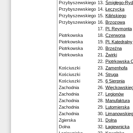
Przybyszewskiego
13.
Śmigłego-Ry
Przybyszewskiego
14.
Łęczycka
Przybyszewskiego
15.
Kilińskiego
Przybyszewskiego
16.
Brzozowa
17.
Pl. Reymonta
Piotrkowska
18.
Czerwona
Piotrkowska
19.
Pl. Katedralny
Piotrkowska
20.
Brzeźna
Piotrkowska
21.
Żwirki
22.
Piotrkowska 
Kościuszki
23.
Zamenhofa
Kościuszki
24.
Struga
Kościuszki
25.
6 Sierpnia
Zachodnia
26.
Więckowskie
Zachodnia
27.
Legionów
Zachodnia
28.
Manufaktura
Zachodnia
29.
Lutomierska
Zachodnia
30.
Limanowskie
Zgierska
31.
Dolna
Dolna
32.
Łagiewnicka