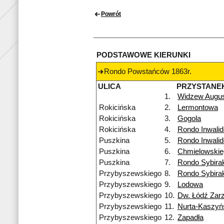
Powrót
PODSTAWOWE KIERUNKI
Rondo Powstańców 1863r.
ULICA
PRZYSTANE
1.
Widzew Augu
Rokicińska
2.
Lermontowa
Rokicińska
3.
Gogola
Rokicińska
4.
Rondo Inwali
Puszkina
5.
Rondo Inwali
Puszkina
6.
Chmielowskie
Puszkina
7.
Rondo Sybira
Przybyszewskiego
8.
Rondo Sybira
Przybyszewskiego
9.
Lodowa
Przybyszewskiego
10.
Dw. Łódź Zar
Przybyszewskiego
11.
Nurta-Kaszyń
Przybyszewskiego
12.
Zapadła