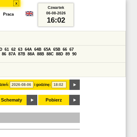
x
Czwartek
06-08-2026
Praca
16:02
D
61
62
63
64A
64B
65A
65B
66
67
86
87A
87B
88A
88B
88C
88D
89
90
zień:
i godzinę:
Schematy
Pobierz