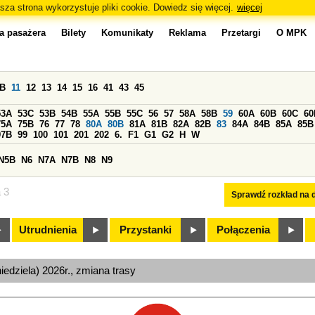
sza strona wykorzystuje pliki cookie. Dowiedz się więcej.
więcej
a pasażera
Bilety
Komunikaty
Reklama
Przetargi
O MPK
0B
11
12
13
14
15
16
41
43
45
53A
53C
53B
54B
55A
55B
55C
56
57
58A
58B
59
60A
60B
60C
60
75A
75B
76
77
78
80A
80B
81A
81B
82A
82B
83
84A
84B
85A
85B
97B
99
100
101
201
202
6.
F1
G1
G2
H
W
N5B
N6
N7A
N7B
N8
N9
a 3
Sprawdź rozkład na d
Utrudnienia
Przystanki
Połączenia
niedziela) 2026r., zmiana trasy