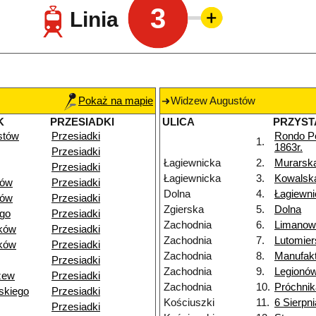
3
Linia
Pokaż na mapie
Widzew Augustów
K
PRZESIADKI
ULICA
PRZYST
stów
Przesiadki
Rondo P
1.
1863r.
Przesiadki
Łagiewnicka
2.
Murarsk
Przesiadki
Łagiewnicka
3.
Kowalsk
dów
Przesiadki
Dolna
4.
Łagiewni
dów
Przesiadki
Zgierska
5.
Dolna
go
Przesiadki
Zachodnia
6.
Limanow
ków
Przesiadki
Zachodnia
7.
Lutomier
ków
Przesiadki
Zachodnia
8.
Manufak
Przesiadki
Zachodnia
9.
Legionó
zew
Przesiadki
Zachodnia
10.
Próchnik
skiego
Przesiadki
Kościuszki
11.
6 Sierpni
Przesiadki