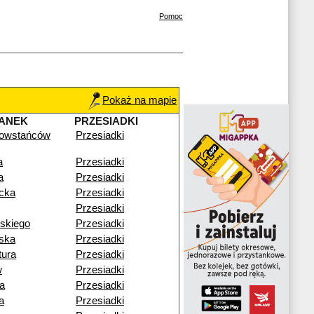
Pomoc
Pokaż na mapie
ANEK
PRZESIADKI
owstańców
Przesiadki
a
Przesiadki
a
Przesiadki
cka
Przesiadki
Przesiadki
skiego
Przesiadki
ska
Przesiadki
tura
Przesiadki
w
Przesiadki
a
Przesiadki
a
Przesiadki