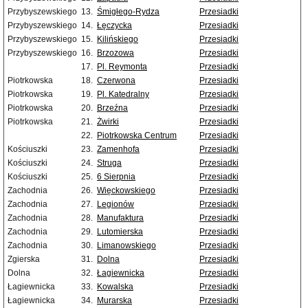
Przybyszewskiego
13.
Śmigłego-Rydza
Przesiadki
Przybyszewskiego
14.
Łęczycka
Przesiadki
Przybyszewskiego
15.
Kilińskiego
Przesiadki
Przybyszewskiego
16.
Brzozowa
Przesiadki
17.
Pl. Reymonta
Przesiadki
Piotrkowska
18.
Czerwona
Przesiadki
Piotrkowska
19.
Pl. Katedralny
Przesiadki
Piotrkowska
20.
Brzeźna
Przesiadki
Piotrkowska
21.
Żwirki
Przesiadki
22.
Piotrkowska Centrum
Przesiadki
Kościuszki
23.
Zamenhofa
Przesiadki
Kościuszki
24.
Struga
Przesiadki
Kościuszki
25.
6 Sierpnia
Przesiadki
Zachodnia
26.
Więckowskiego
Przesiadki
Zachodnia
27.
Legionów
Przesiadki
Zachodnia
28.
Manufaktura
Przesiadki
Zachodnia
29.
Lutomierska
Przesiadki
Zachodnia
30.
Limanowskiego
Przesiadki
Zgierska
31.
Dolna
Przesiadki
Dolna
32.
Łagiewnicka
Przesiadki
Łagiewnicka
33.
Kowalska
Przesiadki
Łagiewnicka
34.
Murarska
Przesiadki