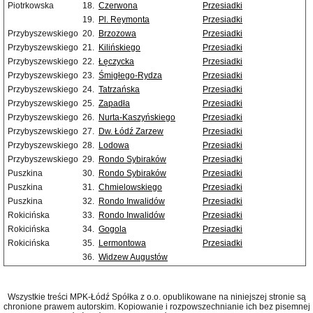
Piotrkowska
18.
Czerwona
Przesiadki
19.
Pl. Reymonta
Przesiadki
Przybyszewskiego
20.
Brzozowa
Przesiadki
Przybyszewskiego
21.
Kilińskiego
Przesiadki
Przybyszewskiego
22.
Łęczycka
Przesiadki
Przybyszewskiego
23.
Śmigłego-Rydza
Przesiadki
Przybyszewskiego
24.
Tatrzańska
Przesiadki
Przybyszewskiego
25.
Zapadła
Przesiadki
Przybyszewskiego
26.
Nurta-Kaszyńskiego
Przesiadki
Przybyszewskiego
27.
Dw. Łódź Zarzew
Przesiadki
Przybyszewskiego
28.
Lodowa
Przesiadki
Przybyszewskiego
29.
Rondo Sybiraków
Przesiadki
Puszkina
30.
Rondo Sybiraków
Przesiadki
Puszkina
31.
Chmielowskiego
Przesiadki
Puszkina
32.
Rondo Inwalidów
Przesiadki
Rokicińska
33.
Rondo Inwalidów
Przesiadki
Rokicińska
34.
Gogola
Przesiadki
Rokicińska
35.
Lermontowa
Przesiadki
36.
Widzew Augustów
Wszystkie treści MPK-Łódź Spółka z o.o. opublikowane na niniejszej stronie są
chronione prawem autorskim. Kopiowanie i rozpowszechnianie ich bez pisemnej