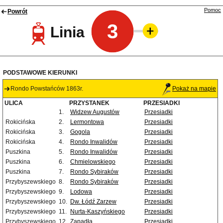
Pomoc
Powrót
3
Linia
PODSTAWOWE KIERUNKI
Rondo Powstańców 1863r.
Pokaż na mapie
ULICA
PRZYSTANEK
PRZESIADKI
1.
Widzew Augustów
Przesiadki
Rokicińska
2.
Lermontowa
Przesiadki
Rokicińska
3.
Gogola
Przesiadki
Rokicińska
4.
Rondo Inwalidów
Przesiadki
Puszkina
5.
Rondo Inwalidów
Przesiadki
Puszkina
6.
Chmielowskiego
Przesiadki
Puszkina
7.
Rondo Sybiraków
Przesiadki
Przybyszewskiego
8.
Rondo Sybiraków
Przesiadki
Przybyszewskiego
9.
Lodowa
Przesiadki
Przybyszewskiego
10.
Dw. Łódź Zarzew
Przesiadki
Przybyszewskiego
11.
Nurta-Kaszyńskiego
Przesiadki
Przybyszewskiego
12.
Zapadła
Przesiadki