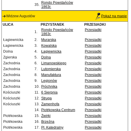
Rondo Powstańców
35.
1863r.
Widzew Augustów
Pokaż na mapie
ULICA
PRZYSTANEK
PRZESIADKI
Rondo Powstańców
Przesiadki
1.
1863r.
Łagiewnicka
2.
Murarska
Przesiadki
Łagiewnicka
3.
Kowalska
Przesiadki
Dolna
4.
Łagiewnicka
Przesiadki
Zgierska
5.
Dolna
Przesiadki
Zachodnia
6.
Limanowskiego
Przesiadki
Zachodnia
7.
Lutomierska
Przesiadki
Zachodnia
8.
Manufaktura
Przesiadki
Zachodnia
9.
Legionów
Przesiadki
Zachodnia
10.
Próchnika
Przesiadki
Kościuszki
11.
6 Sierpnia
Przesiadki
Kościuszki
12.
Struga
Przesiadki
Kościuszki
13.
Zamenhofa
Przesiadki
14.
Piotrkowska Centrum
Przesiadki
Piotrkowska
15.
Żwirki
Przesiadki
Piotrkowska
16.
Brzeźna
Przesiadki
Piotrkowska
17.
Pl. Katedralny
Przesiadki