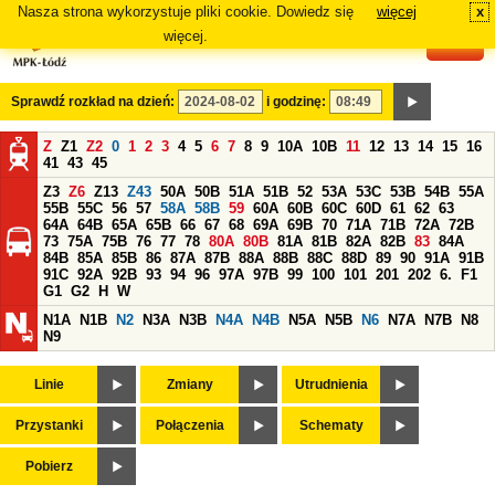
Nasza strona wykorzystuje pliki cookie. Dowiedz się
więcej
x
#
więcej.
Sprawdź rozkład na dzień:
i godzinę:
Z
Z1
Z2
0
1
2
3
4
5
6
7
8
9
10A
10B
11
12
13
14
15
16
41
43
45
Z3
Z6
Z13
Z43
50A
50B
51A
51B
52
53A
53C
53B
54B
55A
55B
55C
56
57
58A
58B
59
60A
60B
60C
60D
61
62
63
64A
64B
65A
65B
66
67
68
69A
69B
70
71A
71B
72A
72B
73
75A
75B
76
77
78
80A
80B
81A
81B
82A
82B
83
84A
84B
85A
85B
86
87A
87B
88A
88B
88C
88D
89
90
91A
91B
91C
92A
92B
93
94
96
97A
97B
99
100
101
201
202
6.
F1
G1
G2
H
W
N1A
N1B
N2
N3A
N3B
N4A
N4B
N5A
N5B
N6
N7A
N7B
N8
N9
Linie
Zmiany
Utrudnienia
Przystanki
Połączenia
Schematy
Pobierz