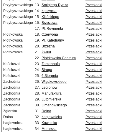
Przybyszewskiego
13.
Śmigłego-Rydza
Przesiadki
Przybyszewskiego
14.
Łęczycka
Przesiadki
Przybyszewskiego
15.
Kilińskiego
Przesiadki
Przybyszewskiego
16.
Brzozowa
Przesiadki
17.
Pl. Reymonta
Przesiadki
Piotrkowska
18.
Czerwona
Przesiadki
Piotrkowska
19.
Pl. Katedralny
Przesiadki
Piotrkowska
20.
Brzeźna
Przesiadki
Piotrkowska
21.
Żwirki
Przesiadki
22.
Piotrkowska Centrum
Przesiadki
Kościuszki
23.
Zamenhofa
Przesiadki
Kościuszki
24.
Struga
Przesiadki
Kościuszki
25.
6 Sierpnia
Przesiadki
Zachodnia
26.
Więckowskiego
Przesiadki
Zachodnia
27.
Legionów
Przesiadki
Zachodnia
28.
Manufaktura
Przesiadki
Zachodnia
29.
Lutomierska
Przesiadki
Zachodnia
30.
Limanowskiego
Przesiadki
Zgierska
31.
Dolna
Przesiadki
Dolna
32.
Łagiewnicka
Przesiadki
Łagiewnicka
33.
Kowalska
Przesiadki
Łagiewnicka
34.
Murarska
Przesiadki