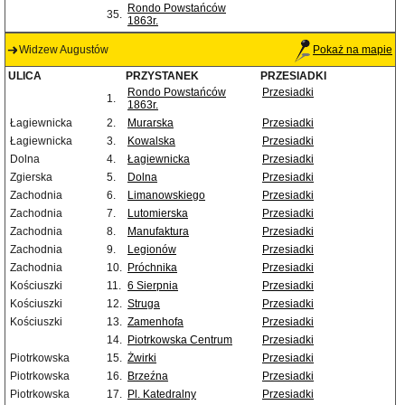
Rondo Powstańców
35.
1863r.
Widzew Augustów
Pokaż na mapie
ULICA
PRZYSTANEK
PRZESIADKI
Rondo Powstańców
Przesiadki
1.
1863r.
Łagiewnicka
2.
Murarska
Przesiadki
Łagiewnicka
3.
Kowalska
Przesiadki
Dolna
4.
Łagiewnicka
Przesiadki
Zgierska
5.
Dolna
Przesiadki
Zachodnia
6.
Limanowskiego
Przesiadki
Zachodnia
7.
Lutomierska
Przesiadki
Zachodnia
8.
Manufaktura
Przesiadki
Zachodnia
9.
Legionów
Przesiadki
Zachodnia
10.
Próchnika
Przesiadki
Kościuszki
11.
6 Sierpnia
Przesiadki
Kościuszki
12.
Struga
Przesiadki
Kościuszki
13.
Zamenhofa
Przesiadki
14.
Piotrkowska Centrum
Przesiadki
Piotrkowska
15.
Żwirki
Przesiadki
Piotrkowska
16.
Brzeźna
Przesiadki
Piotrkowska
17.
Pl. Katedralny
Przesiadki