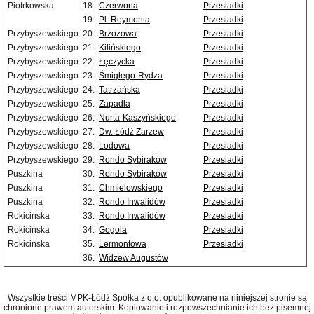
Piotrkowska
18.
Czerwona
Przesiadki
19.
Pl. Reymonta
Przesiadki
Przybyszewskiego
20.
Brzozowa
Przesiadki
Przybyszewskiego
21.
Kilińskiego
Przesiadki
Przybyszewskiego
22.
Łęczycka
Przesiadki
Przybyszewskiego
23.
Śmigłego-Rydza
Przesiadki
Przybyszewskiego
24.
Tatrzańska
Przesiadki
Przybyszewskiego
25.
Zapadła
Przesiadki
Przybyszewskiego
26.
Nurta-Kaszyńskiego
Przesiadki
Przybyszewskiego
27.
Dw. Łódź Zarzew
Przesiadki
Przybyszewskiego
28.
Lodowa
Przesiadki
Przybyszewskiego
29.
Rondo Sybiraków
Przesiadki
Puszkina
30.
Rondo Sybiraków
Przesiadki
Puszkina
31.
Chmielowskiego
Przesiadki
Puszkina
32.
Rondo Inwalidów
Przesiadki
Rokicińska
33.
Rondo Inwalidów
Przesiadki
Rokicińska
34.
Gogola
Przesiadki
Rokicińska
35.
Lermontowa
Przesiadki
36.
Widzew Augustów
Wszystkie treści MPK-Łódź Spółka z o.o. opublikowane na niniejszej stronie są
chronione prawem autorskim. Kopiowanie i rozpowszechnianie ich bez pisemnej