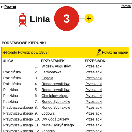
Pomoc
Powrót
3
Linia
PODSTAWOWE KIERUNKI
Rondo Powstańców 1863r.
Pokaż na mapie
ULICA
PRZYSTANEK
PRZESIADKI
1.
Widzew Augustów
Przesiadki
Rokicińska
2.
Lermontowa
Przesiadki
Rokicińska
3.
Gogola
Przesiadki
Rokicińska
4.
Rondo Inwalidów
Przesiadki
Puszkina
5.
Rondo Inwalidów
Przesiadki
Puszkina
6.
Chmielowskiego
Przesiadki
Puszkina
7.
Rondo Sybiraków
Przesiadki
Przybyszewskiego
8.
Rondo Sybiraków
Przesiadki
Przybyszewskiego
9.
Lodowa
Przesiadki
Przybyszewskiego
10.
Dw. Łódź Zarzew
Przesiadki
Przybyszewskiego
11.
Nurta-Kaszyńskiego
Przesiadki
Przybyszewskiego
12.
Zapadła
Przesiadki