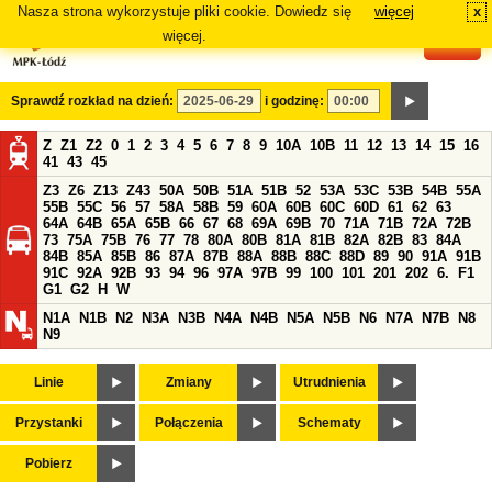
Nasza strona wykorzystuje pliki cookie. Dowiedz się
więcej
x
#
więcej.
Sprawdź rozkład na dzień:
i godzinę:
Z
Z1
Z2
0
1
2
3
4
5
6
7
8
9
10A
10B
11
12
13
14
15
16
41
43
45
Z3
Z6
Z13
Z43
50A
50B
51A
51B
52
53A
53C
53B
54B
55A
55B
55C
56
57
58A
58B
59
60A
60B
60C
60D
61
62
63
64A
64B
65A
65B
66
67
68
69A
69B
70
71A
71B
72A
72B
73
75A
75B
76
77
78
80A
80B
81A
81B
82A
82B
83
84A
84B
85A
85B
86
87A
87B
88A
88B
88C
88D
89
90
91A
91B
91C
92A
92B
93
94
96
97A
97B
99
100
101
201
202
6.
F1
G1
G2
H
W
N1A
N1B
N2
N3A
N3B
N4A
N4B
N5A
N5B
N6
N7A
N7B
N8
N9
Linie
Zmiany
Utrudnienia
Przystanki
Połączenia
Schematy
Pobierz