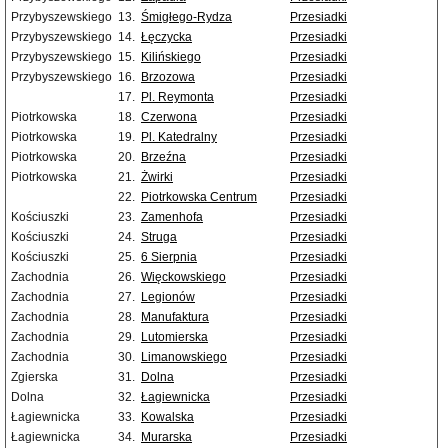
Przybyszewskiego
13.
Śmigłego-Rydza
Przesiadki
Przybyszewskiego
14.
Łęczycka
Przesiadki
Przybyszewskiego
15.
Kilińskiego
Przesiadki
Przybyszewskiego
16.
Brzozowa
Przesiadki
17.
Pl. Reymonta
Przesiadki
Piotrkowska
18.
Czerwona
Przesiadki
Piotrkowska
19.
Pl. Katedralny
Przesiadki
Piotrkowska
20.
Brzeźna
Przesiadki
Piotrkowska
21.
Żwirki
Przesiadki
22.
Piotrkowska Centrum
Przesiadki
Kościuszki
23.
Zamenhofa
Przesiadki
Kościuszki
24.
Struga
Przesiadki
Kościuszki
25.
6 Sierpnia
Przesiadki
Zachodnia
26.
Więckowskiego
Przesiadki
Zachodnia
27.
Legionów
Przesiadki
Zachodnia
28.
Manufaktura
Przesiadki
Zachodnia
29.
Lutomierska
Przesiadki
Zachodnia
30.
Limanowskiego
Przesiadki
Zgierska
31.
Dolna
Przesiadki
Dolna
32.
Łagiewnicka
Przesiadki
Łagiewnicka
33.
Kowalska
Przesiadki
Łagiewnicka
34.
Murarska
Przesiadki