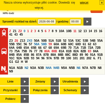
Nasza strona wykorzystuje pliki cookie. Dowiedz się
więcej
x
#
więcej.
Sprawdź rozkład na dzień:
i godzinę:
Z
Z1
Z2
0
1
2
3
4
5
6
7
8
9
10A
10B
11
12
13
14
15
16
41
43
45
Z3
Z6
Z13
Z43
50A
50B
51A
51B
52
53A
53C
53B
54B
55A
55B
55C
56
57
58A
58B
59
60A
60B
60C
60D
61
62
63
64A
64B
65A
65B
66
67
68
69A
69B
70
71A
71B
72A
72B
73
75A
75B
76
77
78
80A
80B
81A
81B
82A
82B
83
84A
84B
85A
85B
86
87A
87B
88A
88B
88C
88D
89
90
91A
91B
91C
92A
92B
93
94
96
97A
97B
99
100
101
201
202
6.
F1
G1
G2
H
W
N1A
N1B
N2
N3A
N3B
N4A
N4B
N5A
N5B
N6
N7A
N7B
N8
N9
Linie
Zmiany
Utrudnienia
Przystanki
Połączenia
Schematy
Pobierz