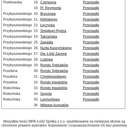
Piotrkowska
18.
Czerwona
Przesiadki
19.
Pl. Reymonta
Przesiadki
Przybyszewskiego
20.
Brzozowa
Przesiadki
Przybyszewskiego
21.
Kilińskiego
Przesiadki
Przybyszewskiego
22.
Łęczycka
Przesiadki
Przybyszewskiego
23.
Śmigłego-Rydza
Przesiadki
Przybyszewskiego
24.
Tatrzańska
Przesiadki
Przybyszewskiego
25.
Zapadła
Przesiadki
Przybyszewskiego
26.
Nurta-Kaszyńskiego
Przesiadki
Przybyszewskiego
27.
Dw. Łódź Zarzew
Przesiadki
Przybyszewskiego
28.
Lodowa
Przesiadki
Przybyszewskiego
29.
Rondo Sybiraków
Przesiadki
Puszkina
30.
Rondo Sybiraków
Przesiadki
Puszkina
31.
Chmielowskiego
Przesiadki
Puszkina
32.
Rondo Inwalidów
Przesiadki
Rokicińska
33.
Rondo Inwalidów
Przesiadki
Rokicińska
34.
Gogola
Przesiadki
Rokicińska
35.
Lermontowa
Przesiadki
36.
Widzew Augustów
Wszystkie treści MPK-Łódź Spółka z o.o. opublikowane na niniejszej stronie są
chronione prawem autorskim. Kopiowanie i rozpowszechnianie ich bez pisemnej