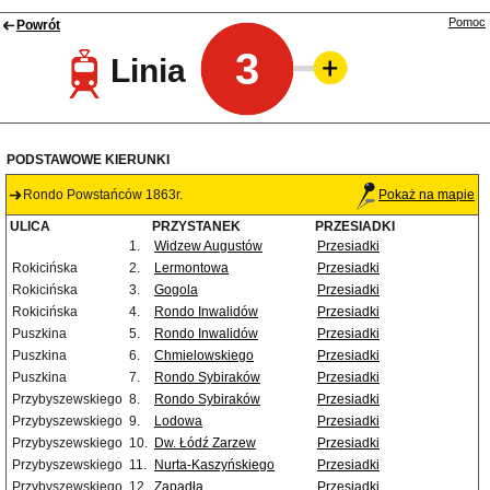
Pomoc
Powrót
3
Linia
PODSTAWOWE KIERUNKI
Rondo Powstańców 1863r.
Pokaż na mapie
ULICA
PRZYSTANEK
PRZESIADKI
1.
Widzew Augustów
Przesiadki
Rokicińska
2.
Lermontowa
Przesiadki
Rokicińska
3.
Gogola
Przesiadki
Rokicińska
4.
Rondo Inwalidów
Przesiadki
Puszkina
5.
Rondo Inwalidów
Przesiadki
Puszkina
6.
Chmielowskiego
Przesiadki
Puszkina
7.
Rondo Sybiraków
Przesiadki
Przybyszewskiego
8.
Rondo Sybiraków
Przesiadki
Przybyszewskiego
9.
Lodowa
Przesiadki
Przybyszewskiego
10.
Dw. Łódź Zarzew
Przesiadki
Przybyszewskiego
11.
Nurta-Kaszyńskiego
Przesiadki
Przybyszewskiego
12.
Zapadła
Przesiadki