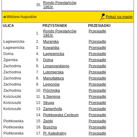
Rondo Powstańców
35.
1863r.
Widzew Augustów
Pokaż na mapie
ULICA
PRZYSTANEK
PRZESIADKI
Rondo Powstańców
Przesiadki
1.
1863r.
Łagiewnicka
2.
Murarska
Przesiadki
Łagiewnicka
3.
Kowalska
Przesiadki
Dolna
4.
Łagiewnicka
Przesiadki
Zgierska
5.
Dolna
Przesiadki
Zachodnia
6.
Limanowskiego
Przesiadki
Zachodnia
7.
Lutomierska
Przesiadki
Zachodnia
8.
Manufaktura
Przesiadki
Zachodnia
9.
Legionów
Przesiadki
Zachodnia
10.
Próchnika
Przesiadki
Kościuszki
11.
6 Sierpnia
Przesiadki
Kościuszki
12.
Struga
Przesiadki
Kościuszki
13.
Zamenhofa
Przesiadki
14.
Piotrkowska Centrum
Przesiadki
Piotrkowska
15.
Żwirki
Przesiadki
Piotrkowska
16.
Brzeźna
Przesiadki
Piotrkowska
17.
Pl. Katedralny
Przesiadki