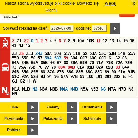
Nasza strona wykorzystuje pliki cookie. Dowiedz się
więcej
x
#
więcej.
Sprawdź rozkład na dzień:
i godzinę:
Z
Z1
Z2
0
1
2
3
4
5
6
7
8
9
10A
10B
11
12
13
14
15
16
41
43
45
Z3
Z6
Z13
Z43
50A
50B
51A
51B
52
53A
53C
53B
54B
55A
55B
55C
56
57
58A
58B
59
60A
60B
60C
60D
61
62
63
64A
64B
65A
65B
66
67
68
69A
69B
70
71A
71B
72A
72B
73
75A
75B
76
77
78
80A
80B
81A
81B
82A
82B
83
84A
84B
85A
85B
86
87A
87B
88A
88B
88C
88D
89
90
91A
91B
91C
92A
92B
93
94
96
97A
97B
99
100
101
201
202
6.
F1
G1
G2
H
W
N1A
N1B
N2
N3A
N3B
N4A
N4B
N5A
N5B
N6
N7A
N7B
N8
N9
Linie
Zmiany
Utrudnienia
Przystanki
Połączenia
Schematy
Pobierz