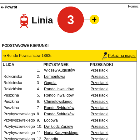
Pomoc
Powrót
3
Linia
PODSTAWOWE KIERUNKI
Rondo Powstańców 1863r.
Pokaż na mapie
ULICA
PRZYSTANEK
PRZESIADKI
1.
Widzew Augustów
Przesiadki
Rokicińska
2.
Lermontowa
Przesiadki
Rokicińska
3.
Gogola
Przesiadki
Rokicińska
4.
Rondo Inwalidów
Przesiadki
Puszkina
5.
Rondo Inwalidów
Przesiadki
Puszkina
6.
Chmielowskiego
Przesiadki
Puszkina
7.
Rondo Sybiraków
Przesiadki
Przybyszewskiego
8.
Rondo Sybiraków
Przesiadki
Przybyszewskiego
9.
Lodowa
Przesiadki
Przybyszewskiego
10.
Dw. Łódź Zarzew
Przesiadki
Przybyszewskiego
11.
Nurta-Kaszyńskiego
Przesiadki
Przybyszewskiego
12.
Zapadła
Przesiadki