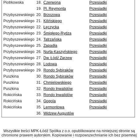
Piotrkowska
18.
Czerwona
Przesiadki
19.
Pl. Reymonta
Przesiadki
Przybyszewskiego
20.
Brzozowa
Przesiadki
Przybyszewskiego
21.
Kilińskiego
Przesiadki
Przybyszewskiego
22.
Łęczycka
Przesiadki
Przybyszewskiego
23.
Śmigłego-Rydza
Przesiadki
Przybyszewskiego
24.
Tatrzańska
Przesiadki
Przybyszewskiego
25.
Zapadła
Przesiadki
Przybyszewskiego
26.
Nurta-Kaszyńskiego
Przesiadki
Przybyszewskiego
27.
Dw. Łódź Zarzew
Przesiadki
Przybyszewskiego
28.
Lodowa
Przesiadki
Przybyszewskiego
29.
Rondo Sybiraków
Przesiadki
Puszkina
30.
Rondo Sybiraków
Przesiadki
Puszkina
31.
Chmielowskiego
Przesiadki
Puszkina
32.
Rondo Inwalidów
Przesiadki
Rokicińska
33.
Rondo Inwalidów
Przesiadki
Rokicińska
34.
Gogola
Przesiadki
Rokicińska
35.
Lermontowa
Przesiadki
36.
Widzew Augustów
Wszystkie treści MPK-Łódź Spółka z o.o. opublikowane na niniejszej stronie są
chronione prawem autorskim. Kopiowanie i rozpowszechnianie ich bez pisemnej