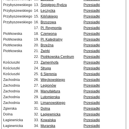
Przybyszewskiego
13.
Śmigłego-Rydza
Przesiadki
Przybyszewskiego
14.
Łęczycka
Przesiadki
Przybyszewskiego
15.
Kilińskiego
Przesiadki
Przybyszewskiego
16.
Brzozowa
Przesiadki
17.
Pl. Reymonta
Przesiadki
Piotrkowska
18.
Czerwona
Przesiadki
Piotrkowska
19.
Pl. Katedralny
Przesiadki
Piotrkowska
20.
Brzeźna
Przesiadki
Piotrkowska
21.
Żwirki
Przesiadki
22.
Piotrkowska Centrum
Przesiadki
Kościuszki
23.
Zamenhofa
Przesiadki
Kościuszki
24.
Struga
Przesiadki
Kościuszki
25.
6 Sierpnia
Przesiadki
Zachodnia
26.
Więckowskiego
Przesiadki
Zachodnia
27.
Legionów
Przesiadki
Zachodnia
28.
Manufaktura
Przesiadki
Zachodnia
29.
Lutomierska
Przesiadki
Zachodnia
30.
Limanowskiego
Przesiadki
Zgierska
31.
Dolna
Przesiadki
Dolna
32.
Łagiewnicka
Przesiadki
Łagiewnicka
33.
Kowalska
Przesiadki
Łagiewnicka
34.
Murarska
Przesiadki