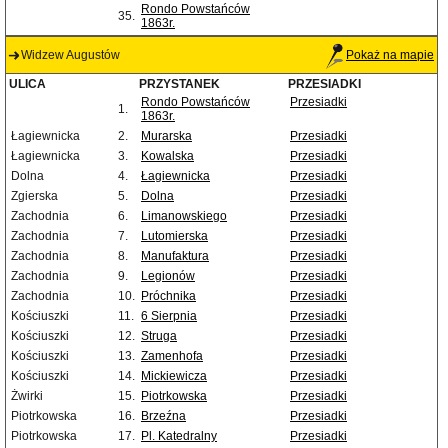
Rondo Powstańców
35.
1863r.
Widzew Augustów
Pokaż na mapie
ULICA
PRZYSTANEK
PRZESIADKI
Rondo Powstańców
Przesiadki
1.
1863r.
Łagiewnicka
2.
Murarska
Przesiadki
Łagiewnicka
3.
Kowalska
Przesiadki
Dolna
4.
Łagiewnicka
Przesiadki
Zgierska
5.
Dolna
Przesiadki
Zachodnia
6.
Limanowskiego
Przesiadki
Zachodnia
7.
Lutomierska
Przesiadki
Zachodnia
8.
Manufaktura
Przesiadki
Zachodnia
9.
Legionów
Przesiadki
Zachodnia
10.
Próchnika
Przesiadki
Kościuszki
11.
6 Sierpnia
Przesiadki
Kościuszki
12.
Struga
Przesiadki
Kościuszki
13.
Zamenhofa
Przesiadki
Kościuszki
14.
Mickiewicza
Przesiadki
Żwirki
15.
Piotrkowska
Przesiadki
Piotrkowska
16.
Brzeźna
Przesiadki
Piotrkowska
17.
Pl. Katedralny
Przesiadki