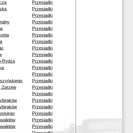
cza
Przesiadki
ska
Przesiadki
Przesiadki
ralny
Przesiadki
a
Przesiadki
monta
Przesiadki
a
Przesiadki
go
Przesiadki
a
Przesiadki
o-Rydza
Przesiadki
ka
Przesiadki
Przesiadki
aszyńskiego
Przesiadki
ź Zarzew
Przesiadki
Przesiadki
ybiraków
Przesiadki
ybiraków
Przesiadki
wskiego
Przesiadki
nwalidów
Przesiadki
nwalidów
Przesiadki