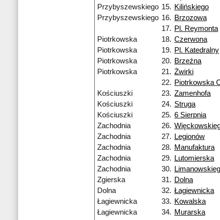
Przybyszewskiego
15.
Kilińskiego
Przybyszewskiego
16.
Brzozowa
17.
Pl. Reymonta
Piotrkowska
18.
Czerwona
Piotrkowska
19.
Pl. Katedralny
Piotrkowska
20.
Brzeźna
Piotrkowska
21.
Żwirki
22.
Piotrkowska 
Kościuszki
23.
Zamenhofa
Kościuszki
24.
Struga
Kościuszki
25.
6 Sierpnia
Zachodnia
26.
Więckowskie
Zachodnia
27.
Legionów
Zachodnia
28.
Manufaktura
Zachodnia
29.
Lutomierska
Zachodnia
30.
Limanowskie
Zgierska
31.
Dolna
Dolna
32.
Łagiewnicka
Łagiewnicka
33.
Kowalska
Łagiewnicka
34.
Murarska