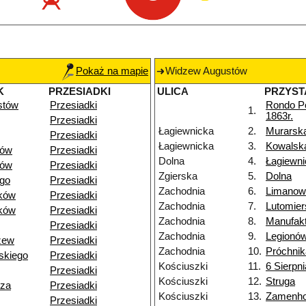
Pokaż na mapie
Widzew Augustów
K
PRZESIADKI
ULICA
PRZYST
stów
Przesiadki
Rondo P
1.
1863r.
Przesiadki
Łagiewnicka
2.
Murarsk
Przesiadki
Łagiewnicka
3.
Kowalsk
dów
Przesiadki
Dolna
4.
Łagiewni
dów
Przesiadki
Zgierska
5.
Dolna
go
Przesiadki
Zachodnia
6.
Limanow
ków
Przesiadki
Zachodnia
7.
Lutomier
ków
Przesiadki
Zachodnia
8.
Manufak
Przesiadki
Zachodnia
9.
Legionó
zew
Przesiadki
Zachodnia
10.
Próchnik
skiego
Przesiadki
Kościuszki
11.
6 Sierpni
Przesiadki
Kościuszki
12.
Struga
dza
Przesiadki
Kościuszki
13.
Zamenho
Przesiadki