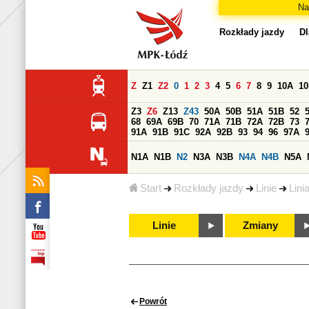
Na
Rozkłady jazdy
Dl
Z
Z1
Z2
0
1
2
3
4
5
6
7
8
9
10A
1
Z3
Z6
Z13
Z43
50A
50B
51A
51B
52
68
69A
69B
70
71A
71B
72A
72B
73
91A
91B
91C
92A
92B
93
94
96
97A
N1A
N1B
N2
N3A
N3B
N4A
N4B
N5A
Start
Rozkłady jazdy
Linie
Lini
Linie
Zmiany
Powrót