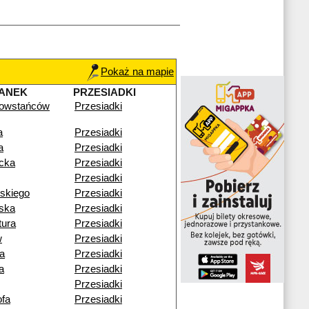
Pokaż na mapie
ANEK
PRZESIADKI
owstańców
Przesiadki
a
Przesiadki
a
Przesiadki
cka
Przesiadki
Przesiadki
skiego
Przesiadki
ska
Przesiadki
tura
Przesiadki
w
Przesiadki
a
Przesiadki
a
Przesiadki
Przesiadki
fa
Przesiadki