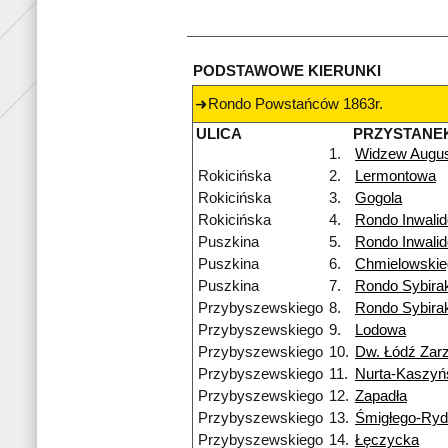
PODSTAWOWE KIERUNKI
Rondo Powstańców 1863r.
ULICA
PRZYSTANE
1.
Widzew Augu
Rokicińska
2.
Lermontowa
Rokicińska
3.
Gogola
Rokicińska
4.
Rondo Inwali
Puszkina
5.
Rondo Inwali
Puszkina
6.
Chmielowskie
Puszkina
7.
Rondo Sybira
Przybyszewskiego
8.
Rondo Sybira
Przybyszewskiego
9.
Lodowa
Przybyszewskiego
10.
Dw. Łódź Zar
Przybyszewskiego
11.
Nurta-Kaszyń
Przybyszewskiego
12.
Zapadła
Przybyszewskiego
13.
Śmigłego-Ry
Przybyszewskiego
14.
Łęczycka