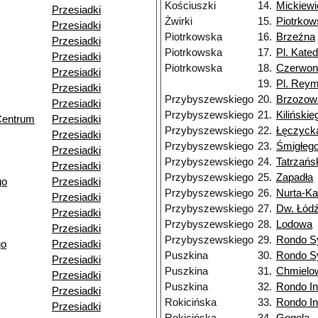
Kościuszki
14.
Mickiewi
Przesiadki
Żwirki
15.
Piotrkow
Przesiadki
Piotrkowska
16.
Brzeźna
Przesiadki
Piotrkowska
17.
Pl. Kated
Przesiadki
Piotrkowska
18.
Czerwon
Przesiadki
19.
Pl. Rey
Przesiadki
Przybyszewskiego
20.
Brzozow
Przesiadki
Przybyszewskiego
21.
Kilińskie
Centrum
Przesiadki
Przybyszewskiego
22.
Łęczyck
Przesiadki
Przybyszewskiego
23.
Śmigłeg
Przesiadki
Przybyszewskiego
24.
Tatrzańs
Przesiadki
Przybyszewskiego
25.
Zapadła
go
Przesiadki
Przybyszewskiego
26.
Nurta-K
Przesiadki
Przybyszewskiego
27.
Dw. Łód
Przesiadki
Przybyszewskiego
28.
Lodowa
Przesiadki
Przybyszewskiego
29.
Rondo S
go
Przesiadki
Puszkina
30.
Rondo S
Przesiadki
Puszkina
31.
Chmielo
Przesiadki
Puszkina
32.
Rondo I
Przesiadki
Rokicińska
33.
Rondo I
Przesiadki