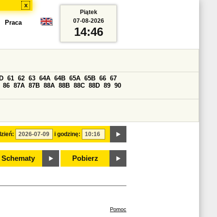
x
Piątek
07-08-2026
Praca
14:46
D
61
62
63
64A
64B
65A
65B
66
67
86
87A
87B
88A
88B
88C
88D
89
90
zień:
i godzinę:
Schematy
Pobierz
Pomoc