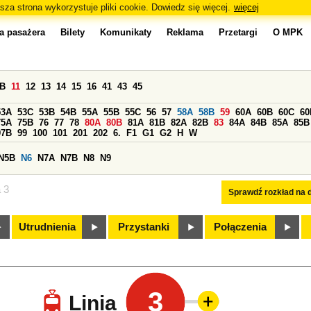
sza strona wykorzystuje pliki cookie. Dowiedz się więcej.
więcej
a pasażera
Bilety
Komunikaty
Reklama
Przetargi
O MPK
0B
11
12
13
14
15
16
41
43
45
53A
53C
53B
54B
55A
55B
55C
56
57
58A
58B
59
60A
60B
60C
60
75A
75B
76
77
78
80A
80B
81A
81B
82A
82B
83
84A
84B
85A
85B
97B
99
100
101
201
202
6.
F1
G1
G2
H
W
N5B
N6
N7A
N7B
N8
N9
a 3
Sprawdź rozkład na d
Utrudnienia
Przystanki
Połączenia
3
Linia