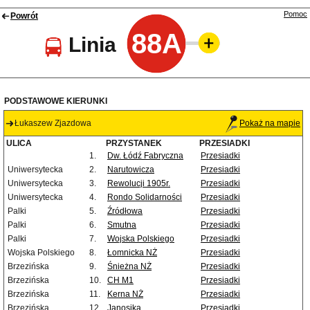
Pomoc
Powrót
88A
Linia
PODSTAWOWE KIERUNKI
Łukaszew Zjazdowa
Pokaż na mapie
ULICA
PRZYSTANEK
PRZESIADKI
1.
Dw. Łódź Fabryczna
Przesiadki
Uniwersytecka
2.
Narutowicza
Przesiadki
Uniwersytecka
3.
Rewolucji 1905r.
Przesiadki
Uniwersytecka
4.
Rondo Solidarności
Przesiadki
Palki
5.
Źródłowa
Przesiadki
Palki
6.
Smutna
Przesiadki
Palki
7.
Wojska Polskiego
Przesiadki
Wojska Polskiego
8.
Łomnicka NŻ
Przesiadki
Brzezińska
9.
Śnieżna NŻ
Przesiadki
Brzezińska
10.
CH M1
Przesiadki
Brzezińska
11.
Kerna NŻ
Przesiadki
Brzezińska
12.
Janosika
Przesiadki