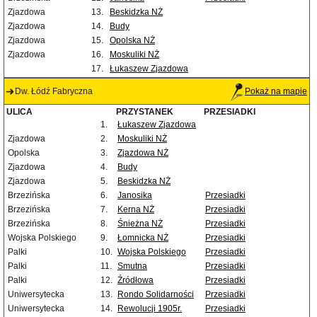
Zjazdowa
13.
Beskidzka NŻ
Zjazdowa
14.
Budy
Zjazdowa
15.
Opolska NŻ
Zjazdowa
16.
Moskuliki NŻ
17.
Łukaszew Zjazdowa
Dw. Łódź Fabryczna
Pokaż na mapie
ULICA
PRZYSTANEK
PRZESIADKI
1.
Łukaszew Zjazdowa
Zjazdowa
2.
Moskuliki NŻ
Opolska
3.
Zjazdowa NŻ
Zjazdowa
4.
Budy
Zjazdowa
5.
Beskidzka NŻ
Brzezińska
6.
Janosika
Przesiadki
Brzezińska
7.
Kerna NŻ
Przesiadki
Brzezińska
8.
Śnieżna NŻ
Przesiadki
Wojska Polskiego
9.
Łomnicka NŻ
Przesiadki
Palki
10.
Wojska Polskiego
Przesiadki
Palki
11.
Smutna
Przesiadki
Palki
12.
Źródłowa
Przesiadki
Uniwersytecka
13.
Rondo Solidarności
Przesiadki
Uniwersytecka
14.
Rewolucji 1905r.
Przesiadki