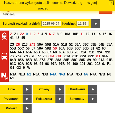
Nasza strona wykorzystuje pliki cookie. Dowiedz się
więcej
x
#
więcej.
Sprawdź rozkład na dzień:
i godzinę:
Z
Z1
Z2
0
1
2
3
4
5
6
7
8
9
10A
10B
11
12
13
14
15
16
41
43
45
Z3
Z6
Z13
Z43
50A
50B
51A
51B
52
53A
53C
53B
54B
55A
55B
55C
56
57
58A
58B
59
60A
60B
60C
60D
61
62
63
64A
64B
65A
65B
66
67
68
69A
69B
70
71A
71B
72A
72B
73
75A
75B
76
77
78
80A
80B
81A
81B
82A
82B
83
84A
84B
85A
85B
86
87A
87B
88A
88B
88C
88D
89
90
91A
91B
91C
92A
92B
93
94
96
97A
97B
99
100
101
201
202
6.
F1
G1
G2
H
W
N1A
N1B
N2
N3A
N3B
N4A
N4B
N5A
N5B
N6
N7A
N7B
N8
N9
Linie
Zmiany
Utrudnienia
Przystanki
Połączenia
Schematy
Pobierz