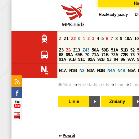
Na
Rozkłady jazdy
Dl
Z
Z1
Z2
0
1
2
3
4
5
6
7
8
9
10A
1
Z3
Z6
Z13
Z43
50A
50B
51A
51B
52
68
69A
69B
70
71A
71B
72A
72B
73
91A
91B
91C
92A
92B
93
94
96
97A
N1A
N1B
N2
N3A
N3B
N4A
N4B
N5A
Start
Rozkłady jazdy
Linie
Lini
Linie
Zmiany
Powrót