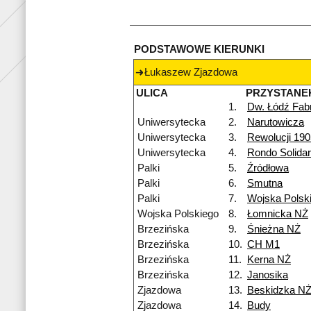
PODSTAWOWE KIERUNKI
Łukaszew Zjazdowa
ULICA
PRZYSTANE
1.
Dw. Łódź Fab
Uniwersytecka
2.
Narutowicza
Uniwersytecka
3.
Rewolucji 190
Uniwersytecka
4.
Rondo Solidar
Palki
5.
Źródłowa
Palki
6.
Smutna
Palki
7.
Wojska Polsk
Wojska Polskiego
8.
Łomnicka NŻ
Brzezińska
9.
Śnieżna NŻ
Brzezińska
10.
CH M1
Brzezińska
11.
Kerna NŻ
Brzezińska
12.
Janosika
Zjazdowa
13.
Beskidzka N
Zjazdowa
14.
Budy