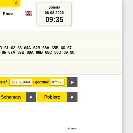
x
Sobota
08-08-2026
Praca
09:35
D
61
62
63
64A
64B
65A
65B
66
67
86
87A
87B
88A
88B
88C
88D
89
90
zień:
i godzinę:
Schematy
Pobierz
Pomoc