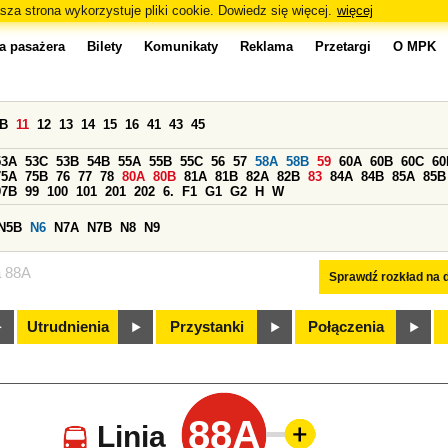
sza strona wykorzystuje pliki cookie. Dowiedz się więcej.
więcej
a pasażera
Bilety
Komunikaty
Reklama
Przetargi
O MPK
0B
11
12
13
14
15
16
41
43
45
53A
53C
53B
54B
55A
55B
55C
56
57
58A
58B
59
60A
60B
60C
60
75A
75B
76
77
78
80A
80B
81A
81B
82A
82B
83
84A
84B
85A
85B
97B
99
100
101
201
202
6.
F1
G1
G2
H
W
N5B
N6
N7A
N7B
N8
N9
a 88A
Sprawdź rozkład na d
Utrudnienia
Przystanki
Połączenia
88A
Linia