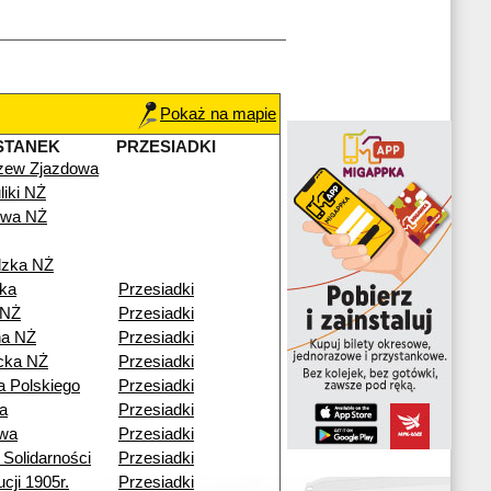
Pokaż na mapie
STANEK
PRZESIADKI
zew Zjazdowa
iki NŻ
owa NŻ
dzka NŻ
ika
Przesiadki
 NŻ
Przesiadki
na NŻ
Przesiadki
cka NŻ
Przesiadki
 Polskiego
Przesiadki
a
Przesiadki
owa
Przesiadki
Solidarności
Przesiadki
cji 1905r.
Przesiadki