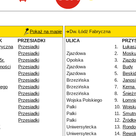
Pokaż na mapie
Dw. Łódź Fabryczna
K
PRZESIADKI
ULICA
PRZY
ryczna
Przesiadki
1.
Łukas
Przesiadki
Zjazdowa
2.
Moskul
5r.
Przesiadki
Opolska
3.
Zjazd
ności
Przesiadki
Zjazdowa
4.
Budy
Przesiadki
Zjazdowa
5.
Beski
Przesiadki
Brzezińska
6.
Janos
iego
Przesiadki
Brzezińska
7.
Kerna
Przesiadki
Brzezińska
8.
Śnież
Przesiadki
Wojska Polskiego
9.
Łomni
Przesiadki
Palki
10.
Wojska
Przesiadki
Palki
11.
Smutn
Przesiadki
Palki
12.
Źródł
Ż
Uniwersytecka
13.
Rondo 
Uniwersytecka
14.
Rewolu