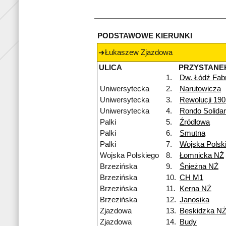
PODSTAWOWE KIERUNKI
Łukaszew Zjazdowa
ULICA
PRZYSTANE
1.
Dw. Łódź Fab
Uniwersytecka
2.
Narutowicza
Uniwersytecka
3.
Rewolucji 190
Uniwersytecka
4.
Rondo Solidar
Palki
5.
Źródłowa
Palki
6.
Smutna
Palki
7.
Wojska Polsk
Wojska Polskiego
8.
Łomnicka NŻ
Brzezińska
9.
Śnieżna NŻ
Brzezińska
10.
CH M1
Brzezińska
11.
Kerna NŻ
Brzezińska
12.
Janosika
Zjazdowa
13.
Beskidzka N
Zjazdowa
14.
Budy