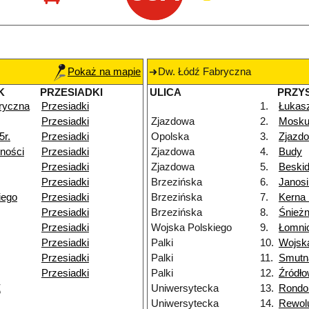
Pokaż na mapie
Dw. Łódź Fabryczna
K
PRZESIADKI
ULICA
PRZY
ryczna
Przesiadki
1.
Łukas
Przesiadki
Zjazdowa
2.
Moskul
5r.
Przesiadki
Opolska
3.
Zjazd
ności
Przesiadki
Zjazdowa
4.
Budy
Przesiadki
Zjazdowa
5.
Beski
Przesiadki
Brzezińska
6.
Janos
iego
Przesiadki
Brzezińska
7.
Kerna
Przesiadki
Brzezińska
8.
Śnież
Przesiadki
Wojska Polskiego
9.
Łomni
Przesiadki
Palki
10.
Wojska
Przesiadki
Palki
11.
Smutn
Przesiadki
Palki
12.
Źródł
Ż
Uniwersytecka
13.
Rondo 
Uniwersytecka
14.
Rewolu