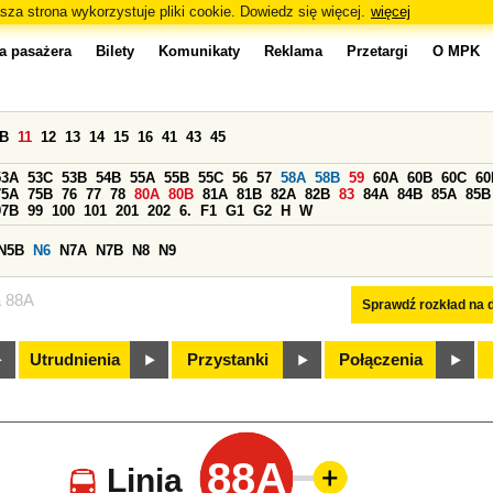
sza strona wykorzystuje pliki cookie. Dowiedz się więcej.
więcej
a pasażera
Bilety
Komunikaty
Reklama
Przetargi
O MPK
0B
11
12
13
14
15
16
41
43
45
53A
53C
53B
54B
55A
55B
55C
56
57
58A
58B
59
60A
60B
60C
60
75A
75B
76
77
78
80A
80B
81A
81B
82A
82B
83
84A
84B
85A
85B
97B
99
100
101
201
202
6.
F1
G1
G2
H
W
N5B
N6
N7A
N7B
N8
N9
a 88A
Sprawdź rozkład na d
Utrudnienia
Przystanki
Połączenia
88A
Linia