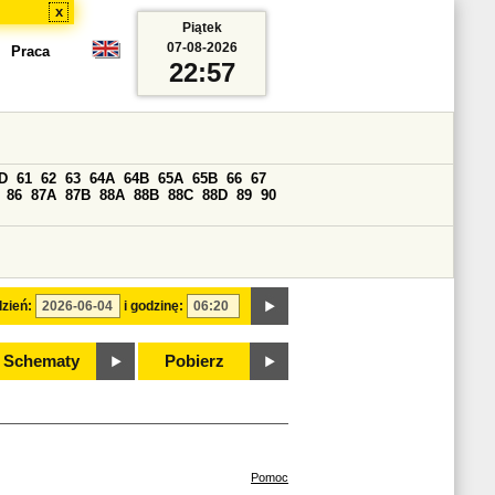
x
Piątek
07-08-2026
Praca
22:57
D
61
62
63
64A
64B
65A
65B
66
67
86
87A
87B
88A
88B
88C
88D
89
90
zień:
i godzinę:
Schematy
Pobierz
Pomoc