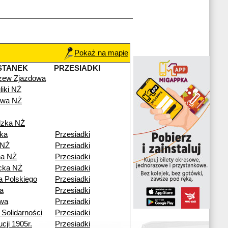
Pokaż na mapie
STANEK
PRZESIADKI
zew Zjazdowa
iki NŻ
owa NŻ
dzka NŻ
ika
Przesiadki
 NŻ
Przesiadki
na NŻ
Przesiadki
cka NŻ
Przesiadki
 Polskiego
Przesiadki
a
Przesiadki
owa
Przesiadki
Solidarności
Przesiadki
cji 1905r.
Przesiadki