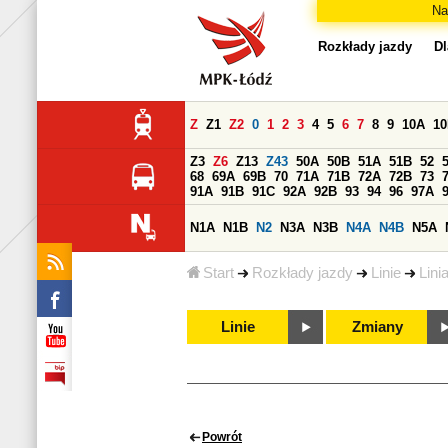
Na
Rozkłady jazdy
Dl
Z
Z1
Z2
0
1
2
3
4
5
6
7
8
9
10A
1
Z3
Z6
Z13
Z43
50A
50B
51A
51B
52
68
69A
69B
70
71A
71B
72A
72B
73
91A
91B
91C
92A
92B
93
94
96
97A
N1A
N1B
N2
N3A
N3B
N4A
N4B
N5A
Start
Rozkłady jazdy
Linie
Lini
Linie
Zmiany
Powrót