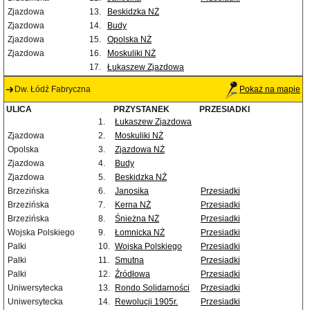
Zjazdowa
13.
Beskidzka NŻ
Zjazdowa
14.
Budy
Zjazdowa
15.
Opolska NŻ
Zjazdowa
16.
Moskuliki NŻ
17.
Łukaszew Zjazdowa
Dw. Łódź Fabryczna
Pokaż na mapie
ULICA
PRZYSTANEK
PRZESIADKI
1.
Łukaszew Zjazdowa
Zjazdowa
2.
Moskuliki NŻ
Opolska
3.
Zjazdowa NŻ
Zjazdowa
4.
Budy
Zjazdowa
5.
Beskidzka NŻ
Brzezińska
6.
Janosika
Przesiadki
Brzezińska
7.
Kerna NŻ
Przesiadki
Brzezińska
8.
Śnieżna NŻ
Przesiadki
Wojska Polskiego
9.
Łomnicka NŻ
Przesiadki
Palki
10.
Wojska Polskiego
Przesiadki
Palki
11.
Smutna
Przesiadki
Palki
12.
Źródłowa
Przesiadki
Uniwersytecka
13.
Rondo Solidarności
Przesiadki
Uniwersytecka
14.
Rewolucji 1905r.
Przesiadki