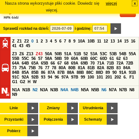
Nasza strona wykorzystuje pliki cookie. Dowiedz się
więcej
x
#
więcej.
Sprawdź rozkład na dzień:
i godzinę:
Z
Z1
Z2
0
1
2
3
4
5
6
7
8
9
10A
10B
11
12
13
14
15
16
41
43
45
Z3
Z6
Z13
Z43
50A
50B
51A
51B
52
53A
53C
53B
54B
55A
55B
55C
56
57
58A
58B
59
60A
60B
60C
60D
61
62
63
64A
64B
65A
65B
66
67
68
69A
69B
70
71A
71B
72A
72B
73
75A
75B
76
77
78
80A
80B
81A
81B
82A
82B
83
84A
84B
85A
85B
86
87A
87B
88A
88B
88C
88D
89
90
91A
91B
91C
92A
92B
93
94
96
97A
97B
99
100
101
201
202
6.
F1
G1
G2
H
W
N1A
N1B
N2
N3A
N3B
N4A
N4B
N5A
N5B
N6
N7A
N7B
N8
N9
Linie
Zmiany
Utrudnienia
Przystanki
Połączenia
Schematy
Pobierz