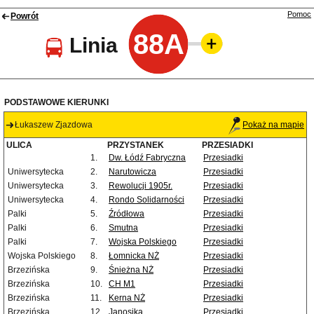
Pomoc
Powrót
88A
Linia
PODSTAWOWE KIERUNKI
Łukaszew Zjazdowa
Pokaż na mapie
ULICA
PRZYSTANEK
PRZESIADKI
1.
Dw. Łódź Fabryczna
Przesiadki
Uniwersytecka
2.
Narutowicza
Przesiadki
Uniwersytecka
3.
Rewolucji 1905r.
Przesiadki
Uniwersytecka
4.
Rondo Solidarności
Przesiadki
Palki
5.
Źródłowa
Przesiadki
Palki
6.
Smutna
Przesiadki
Palki
7.
Wojska Polskiego
Przesiadki
Wojska Polskiego
8.
Łomnicka NŻ
Przesiadki
Brzezińska
9.
Śnieżna NŻ
Przesiadki
Brzezińska
10.
CH M1
Przesiadki
Brzezińska
11.
Kerna NŻ
Przesiadki
Brzezińska
12.
Janosika
Przesiadki