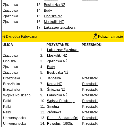
Zjazdowa
13.
Beskidzka NŻ
Zjazdowa
14.
Budy
Zjazdowa
15.
Opolska NŻ
Zjazdowa
16.
Moskuliki NŻ
17.
Łukaszew Zjazdowa
Dw. Łódź Fabryczna
Pokaż na mapie
ULICA
PRZYSTANEK
PRZESIADKI
1.
Łukaszew Zjazdowa
Zjazdowa
2.
Moskuliki NŻ
Opolska
3.
Zjazdowa NŻ
Zjazdowa
4.
Budy
Zjazdowa
5.
Beskidzka NŻ
Brzezińska
6.
Janosika
Przesiadki
Brzezińska
7.
Kerna NŻ
Przesiadki
Brzezińska
8.
Śnieżna NŻ
Przesiadki
Wojska Polskiego
9.
Łomnicka NŻ
Przesiadki
Palki
10.
Wojska Polskiego
Przesiadki
Palki
11.
Smutna
Przesiadki
Palki
12.
Źródłowa
Przesiadki
Uniwersytecka
13.
Rondo Solidarności
Przesiadki
Uniwersytecka
14.
Rewolucji 1905r.
Przesiadki