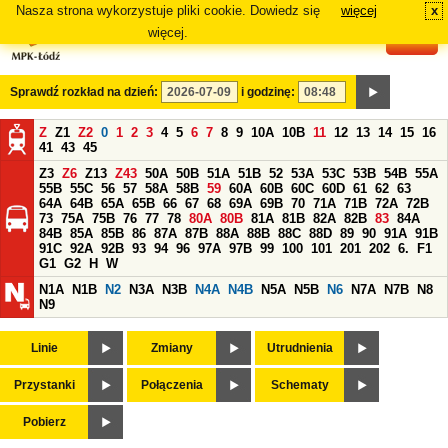
Nasza strona wykorzystuje pliki cookie. Dowiedz się
więcej
x
#
więcej.
Sprawdź rozkład na dzień:
i godzinę:
Z
Z1
Z2
0
1
2
3
4
5
6
7
8
9
10A
10B
11
12
13
14
15
16
41
43
45
Z3
Z6
Z13
Z43
50A
50B
51A
51B
52
53A
53C
53B
54B
55A
55B
55C
56
57
58A
58B
59
60A
60B
60C
60D
61
62
63
64A
64B
65A
65B
66
67
68
69A
69B
70
71A
71B
72A
72B
73
75A
75B
76
77
78
80A
80B
81A
81B
82A
82B
83
84A
84B
85A
85B
86
87A
87B
88A
88B
88C
88D
89
90
91A
91B
91C
92A
92B
93
94
96
97A
97B
99
100
101
201
202
6.
F1
G1
G2
H
W
N1A
N1B
N2
N3A
N3B
N4A
N4B
N5A
N5B
N6
N7A
N7B
N8
N9
Linie
Zmiany
Utrudnienia
Przystanki
Połączenia
Schematy
Pobierz