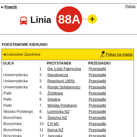
Pomoc
Powrót
88A
Linia
PODSTAWOWE KIERUNKI
Łukaszew Zjazdowa
Pokaż na mapie
ULICA
PRZYSTANEK
PRZESIADKI
1.
Dw. Łódź Fabryczna
Przesiadki
Uniwersytecka
2.
Narutowicza
Przesiadki
Uniwersytecka
3.
Rewolucji 1905r.
Przesiadki
Uniwersytecka
4.
Rondo Solidarności
Przesiadki
Palki
5.
Źródłowa
Przesiadki
Palki
6.
Smutna
Przesiadki
Palki
7.
Wojska Polskiego
Przesiadki
Wojska Polskiego
8.
Łomnicka NŻ
Przesiadki
Brzezińska
9.
Śnieżna NŻ
Przesiadki
Brzezińska
10.
CH M1
Przesiadki
Brzezińska
11.
Kerna NŻ
Przesiadki
Brzezińska
12.
Janosika
Przesiadki