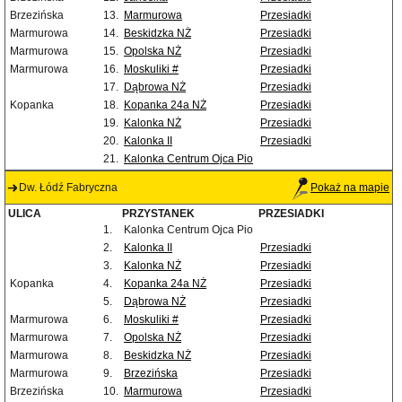
Brzezińska
13.
Marmurowa
Przesiadki
Marmurowa
14.
Beskidzka NŻ
Przesiadki
Marmurowa
15.
Opolska NŻ
Przesiadki
Marmurowa
16.
Moskuliki #
Przesiadki
17.
Dąbrowa NŻ
Przesiadki
Kopanka
18.
Kopanka 24a NŻ
Przesiadki
19.
Kalonka NŻ
Przesiadki
20.
Kalonka II
Przesiadki
21.
Kalonka Centrum Ojca Pio
Dw. Łódź Fabryczna
Pokaż na mapie
ULICA
PRZYSTANEK
PRZESIADKI
1.
Kalonka Centrum Ojca Pio
2.
Kalonka II
Przesiadki
3.
Kalonka NŻ
Przesiadki
Kopanka
4.
Kopanka 24a NŻ
Przesiadki
5.
Dąbrowa NŻ
Przesiadki
Marmurowa
6.
Moskuliki #
Przesiadki
Marmurowa
7.
Opolska NŻ
Przesiadki
Marmurowa
8.
Beskidzka NŻ
Przesiadki
Marmurowa
9.
Brzezińska
Przesiadki
Brzezińska
10.
Marmurowa
Przesiadki