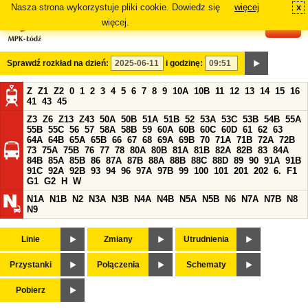
Nasza strona wykorzystuje pliki cookie. Dowiedz się
więcej
x
#
więcej.
Sprawdź rozkład na dzień:
i godzinę:
Z
Z1
Z2
0
1
2
3
4
5
6
7
8
9
10A
10B
11
12
13
14
15
16
41
43
45
Z3
Z6
Z13
Z43
50A
50B
51A
51B
52
53A
53C
53B
54B
55A
55B
55C
56
57
58A
58B
59
60A
60B
60C
60D
61
62
63
64A
64B
65A
65B
66
67
68
69A
69B
70
71A
71B
72A
72B
73
75A
75B
76
77
78
80A
80B
81A
81B
82A
82B
83
84A
84B
85A
85B
86
87A
87B
88A
88B
88C
88D
89
90
91A
91B
91C
92A
92B
93
94
96
97A
97B
99
100
101
201
202
6.
F1
G1
G2
H
W
N1A
N1B
N2
N3A
N3B
N4A
N4B
N5A
N5B
N6
N7A
N7B
N8
N9
Linie
Zmiany
Utrudnienia
Przystanki
Połączenia
Schematy
Pobierz