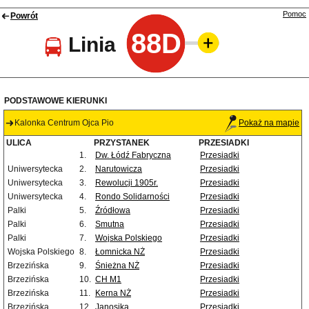
Pomoc
Powrót
88D
Linia
PODSTAWOWE KIERUNKI
Kalonka Centrum Ojca Pio
Pokaż na mapie
ULICA
PRZYSTANEK
PRZESIADKI
1.
Dw. Łódź Fabryczna
Przesiadki
Uniwersytecka
2.
Narutowicza
Przesiadki
Uniwersytecka
3.
Rewolucji 1905r.
Przesiadki
Uniwersytecka
4.
Rondo Solidarności
Przesiadki
Palki
5.
Źródłowa
Przesiadki
Palki
6.
Smutna
Przesiadki
Palki
7.
Wojska Polskiego
Przesiadki
Wojska Polskiego
8.
Łomnicka NŻ
Przesiadki
Brzezińska
9.
Śnieżna NŻ
Przesiadki
Brzezińska
10.
CH M1
Przesiadki
Brzezińska
11.
Kerna NŻ
Przesiadki
Brzezińska
12.
Janosika
Przesiadki