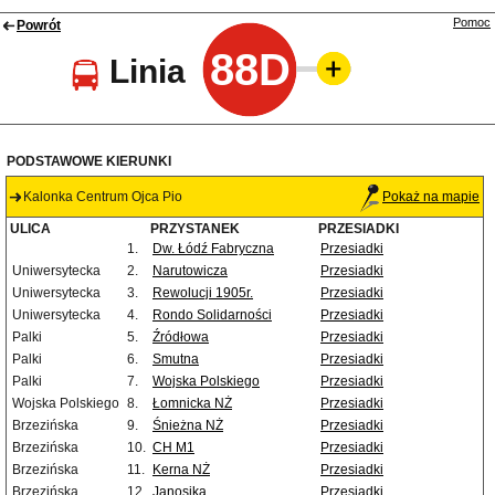
Pomoc
Powrót
88D
Linia
PODSTAWOWE KIERUNKI
Kalonka Centrum Ojca Pio
Pokaż na mapie
ULICA
PRZYSTANEK
PRZESIADKI
1.
Dw. Łódź Fabryczna
Przesiadki
Uniwersytecka
2.
Narutowicza
Przesiadki
Uniwersytecka
3.
Rewolucji 1905r.
Przesiadki
Uniwersytecka
4.
Rondo Solidarności
Przesiadki
Palki
5.
Źródłowa
Przesiadki
Palki
6.
Smutna
Przesiadki
Palki
7.
Wojska Polskiego
Przesiadki
Wojska Polskiego
8.
Łomnicka NŻ
Przesiadki
Brzezińska
9.
Śnieżna NŻ
Przesiadki
Brzezińska
10.
CH M1
Przesiadki
Brzezińska
11.
Kerna NŻ
Przesiadki
Brzezińska
12.
Janosika
Przesiadki