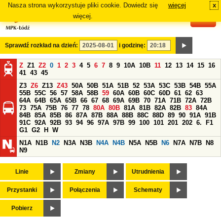
Nasza strona wykorzystuje pliki cookie. Dowiedz się
więcej
x
#
więcej.
Sprawdź rozkład na dzień:
i godzinę:
Z
Z1
Z2
0
1
2
3
4
5
6
7
8
9
10A
10B
11
12
13
14
15
16
41
43
45
Z3
Z6
Z13
Z43
50A
50B
51A
51B
52
53A
53C
53B
54B
55A
55B
55C
56
57
58A
58B
59
60A
60B
60C
60D
61
62
63
64A
64B
65A
65B
66
67
68
69A
69B
70
71A
71B
72A
72B
73
75A
75B
76
77
78
80A
80B
81A
81B
82A
82B
83
84A
84B
85A
85B
86
87A
87B
88A
88B
88C
88D
89
90
91A
91B
91C
92A
92B
93
94
96
97A
97B
99
100
101
201
202
6.
F1
G1
G2
H
W
N1A
N1B
N2
N3A
N3B
N4A
N4B
N5A
N5B
N6
N7A
N7B
N8
N9
Linie
Zmiany
Utrudnienia
Przystanki
Połączenia
Schematy
Pobierz