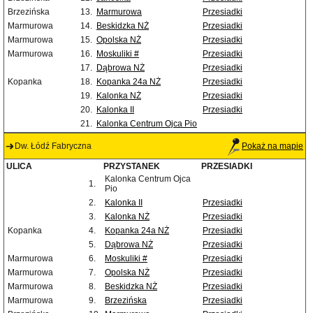
Brzezińska
13.
Marmurowa
Przesiadki
Marmurowa
14.
Beskidzka NŻ
Przesiadki
Marmurowa
15.
Opolska NŻ
Przesiadki
Marmurowa
16.
Moskuliki #
Przesiadki
17.
Dąbrowa NŻ
Przesiadki
Kopanka
18.
Kopanka 24a NŻ
Przesiadki
19.
Kalonka NŻ
Przesiadki
20.
Kalonka II
Przesiadki
21.
Kalonka Centrum Ojca Pio
Dw. Łódź Fabryczna
Pokaż na mapie
ULICA
PRZYSTANEK
PRZESIADKI
Kalonka Centrum Ojca
1.
Pio
2.
Kalonka II
Przesiadki
3.
Kalonka NŻ
Przesiadki
Kopanka
4.
Kopanka 24a NŻ
Przesiadki
5.
Dąbrowa NŻ
Przesiadki
Marmurowa
6.
Moskuliki #
Przesiadki
Marmurowa
7.
Opolska NŻ
Przesiadki
Marmurowa
8.
Beskidzka NŻ
Przesiadki
Marmurowa
9.
Brzezińska
Przesiadki