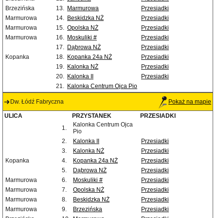
Brzezińska
13.
Marmurowa
Przesiadki
Marmurowa
14.
Beskidzka NŻ
Przesiadki
Marmurowa
15.
Opolska NŻ
Przesiadki
Marmurowa
16.
Moskuliki #
Przesiadki
17.
Dąbrowa NŻ
Przesiadki
Kopanka
18.
Kopanka 24a NŻ
Przesiadki
19.
Kalonka NŻ
Przesiadki
20.
Kalonka II
Przesiadki
21.
Kalonka Centrum Ojca Pio
Dw. Łódź Fabryczna
Pokaż na mapie
ULICA
PRZYSTANEK
PRZESIADKI
Kalonka Centrum Ojca
1.
Pio
2.
Kalonka II
Przesiadki
3.
Kalonka NŻ
Przesiadki
Kopanka
4.
Kopanka 24a NŻ
Przesiadki
5.
Dąbrowa NŻ
Przesiadki
Marmurowa
6.
Moskuliki #
Przesiadki
Marmurowa
7.
Opolska NŻ
Przesiadki
Marmurowa
8.
Beskidzka NŻ
Przesiadki
Marmurowa
9.
Brzezińska
Przesiadki