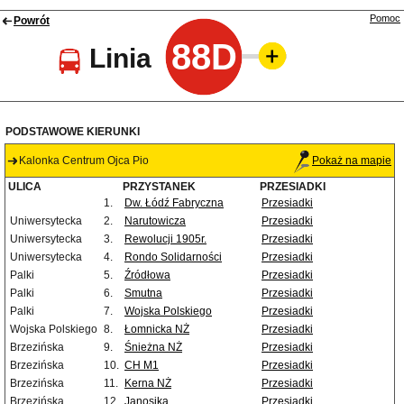
Pomoc
Powrót
88D
Linia
PODSTAWOWE KIERUNKI
Kalonka Centrum Ojca Pio
Pokaż na mapie
ULICA
PRZYSTANEK
PRZESIADKI
1.
Dw. Łódź Fabryczna
Przesiadki
Uniwersytecka
2.
Narutowicza
Przesiadki
Uniwersytecka
3.
Rewolucji 1905r.
Przesiadki
Uniwersytecka
4.
Rondo Solidarności
Przesiadki
Palki
5.
Źródłowa
Przesiadki
Palki
6.
Smutna
Przesiadki
Palki
7.
Wojska Polskiego
Przesiadki
Wojska Polskiego
8.
Łomnicka NŻ
Przesiadki
Brzezińska
9.
Śnieżna NŻ
Przesiadki
Brzezińska
10.
CH M1
Przesiadki
Brzezińska
11.
Kerna NŻ
Przesiadki
Brzezińska
12.
Janosika
Przesiadki