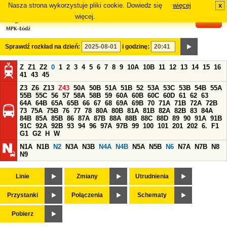
Nasza strona wykorzystuje pliki cookie. Dowiedz się
więcej
x
#
więcej.
Sprawdź rozkład na dzień:
i godzinę:
Z
Z1
Z2
0
1
2
3
4
5
6
7
8
9
10A
10B
11
12
13
14
15
16
41
43
45
Z3
Z6
Z13
Z43
50A
50B
51A
51B
52
53A
53C
53B
54B
55A
55B
55C
56
57
58A
58B
59
60A
60B
60C
60D
61
62
63
64A
64B
65A
65B
66
67
68
69A
69B
70
71A
71B
72A
72B
73
75A
75B
76
77
78
80A
80B
81A
81B
82A
82B
83
84A
84B
85A
85B
86
87A
87B
88A
88B
88C
88D
89
90
91A
91B
91C
92A
92B
93
94
96
97A
97B
99
100
101
201
202
6.
F1
G1
G2
H
W
N1A
N1B
N2
N3A
N3B
N4A
N4B
N5A
N5B
N6
N7A
N7B
N8
N9
Linie
Zmiany
Utrudnienia
Przystanki
Połączenia
Schematy
Pobierz