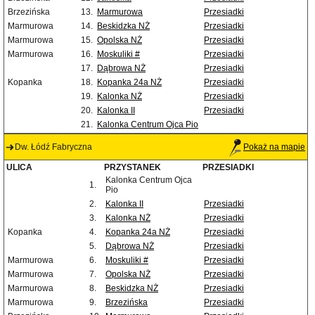
Brzezińska
13.
Marmurowa
Przesiadki
Marmurowa
14.
Beskidzka NŻ
Przesiadki
Marmurowa
15.
Opolska NŻ
Przesiadki
Marmurowa
16.
Moskuliki #
Przesiadki
17.
Dąbrowa NŻ
Przesiadki
Kopanka
18.
Kopanka 24a NŻ
Przesiadki
19.
Kalonka NŻ
Przesiadki
20.
Kalonka II
Przesiadki
21.
Kalonka Centrum Ojca Pio
Dw. Łódź Fabryczna
Pokaż na mapie
ULICA
PRZYSTANEK
PRZESIADKI
Kalonka Centrum Ojca
1.
Pio
2.
Kalonka II
Przesiadki
3.
Kalonka NŻ
Przesiadki
Kopanka
4.
Kopanka 24a NŻ
Przesiadki
5.
Dąbrowa NŻ
Przesiadki
Marmurowa
6.
Moskuliki #
Przesiadki
Marmurowa
7.
Opolska NŻ
Przesiadki
Marmurowa
8.
Beskidzka NŻ
Przesiadki
Marmurowa
9.
Brzezińska
Przesiadki