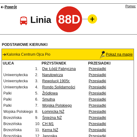
Pomoc
Powrót
88D
Linia
PODSTAWOWE KIERUNKI
Kalonka Centrum Ojca Pio
Pokaż na mapie
ULICA
PRZYSTANEK
PRZESIADKI
1.
Dw. Łódź Fabryczna
Przesiadki
Uniwersytecka
2.
Narutowicza
Przesiadki
Uniwersytecka
3.
Rewolucji 1905r.
Przesiadki
Uniwersytecka
4.
Rondo Solidarności
Przesiadki
Palki
5.
Źródłowa
Przesiadki
Palki
6.
Smutna
Przesiadki
Palki
7.
Wojska Polskiego
Przesiadki
Wojska Polskiego
8.
Łomnicka NŻ
Przesiadki
Brzezińska
9.
Śnieżna NŻ
Przesiadki
Brzezińska
10.
CH M1
Przesiadki
Brzezińska
11.
Kerna NŻ
Przesiadki
Brzezińska
12.
Janosika
Przesiadki