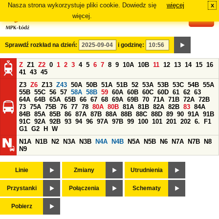
Nasza strona wykorzystuje pliki cookie. Dowiedz się
więcej
x
#
więcej.
Sprawdź rozkład na dzień:
i godzinę:
Z
Z1
Z2
0
1
2
3
4
5
6
7
8
9
10A
10B
11
12
13
14
15
16
41
43
45
Z3
Z6
Z13
Z43
50A
50B
51A
51B
52
53A
53B
53C
54B
55A
55B
55C
56
57
58A
58B
59
60A
60B
60C
60D
61
62
63
64A
64B
65A
65B
66
67
68
69A
69B
70
71A
71B
72A
72B
73
75A
75B
76
77
78
80A
80B
81A
81B
82A
82B
83
84A
84B
85A
85B
86
87A
87B
88A
88B
88C
88D
89
90
91A
91B
91C
92A
92B
93
94
96
97A
97B
99
100
101
201
202
6.
F1
G1
G2
H
W
N1A
N1B
N2
N3A
N3B
N4A
N4B
N5A
N5B
N6
N7A
N7B
N8
N9
Linie
Zmiany
Utrudnienia
Przystanki
Połączenia
Schematy
Pobierz