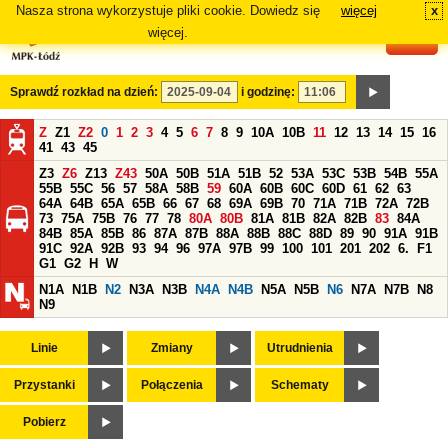
Nasza strona wykorzystuje pliki cookie. Dowiedz się
więcej
x
#
więcej.
Sprawdź rozkład na dzień:
i godzinę:
Z
Z1
Z2
0
1
2
3
4
5
6
7
8
9
10A
10B
11
12
13
14
15
16
41
43
45
Z3
Z6
Z13
Z43
50A
50B
51A
51B
52
53A
53C
53B
54B
55A
55B
55C
56
57
58A
58B
59
60A
60B
60C
60D
61
62
63
64A
64B
65A
65B
66
67
68
69A
69B
70
71A
71B
72A
72B
73
75A
75B
76
77
78
80A
80B
81A
81B
82A
82B
83
84A
84B
85A
85B
86
87A
87B
88A
88B
88C
88D
89
90
91A
91B
91C
92A
92B
93
94
96
97A
97B
99
100
101
201
202
6.
F1
G1
G2
H
W
N1A
N1B
N2
N3A
N3B
N4A
N4B
N5A
N5B
N6
N7A
N7B
N8
N9
Linie
Zmiany
Utrudnienia
Przystanki
Połączenia
Schematy
Pobierz