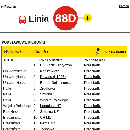
Pomoc
Powrót
88D
Linia
PODSTAWOWE KIERUNKI
Kalonka Centrum Ojca Pio
Pokaż na mapie
ULICA
PRZYSTANEK
PRZESIADKI
1.
Dw. Łódź Fabryczna
Przesiadki
Uniwersytecka
2.
Narutowicza
Przesiadki
Uniwersytecka
3.
Rewolucji 1905r.
Przesiadki
Uniwersytecka
4.
Rondo Solidarności
Przesiadki
Palki
5.
Źródłowa
Przesiadki
Palki
6.
Smutna
Przesiadki
Palki
7.
Wojska Polskiego
Przesiadki
Wojska Polskiego
8.
Łomnicka NŻ
Przesiadki
Brzezińska
9.
Śnieżna NŻ
Przesiadki
Brzezińska
10.
CH M1
Przesiadki
Brzezińska
11.
Kerna NŻ
Przesiadki
Brzezińska
12.
Janosika
Przesiadki