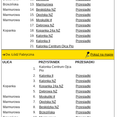
Brzezińska
13.
Marmurowa
Przesiadki
Marmurowa
14.
Beskidzka NŻ
Przesiadki
Marmurowa
15.
Opolska NŻ
Przesiadki
Marmurowa
16.
Moskuliki #
Przesiadki
17.
Dąbrowa NŻ
Przesiadki
Kopanka
18.
Kopanka 24a NŻ
Przesiadki
19.
Kalonka NŻ
Przesiadki
20.
Kalonka II
Przesiadki
21.
Kalonka Centrum Ojca Pio
Dw. Łódź Fabryczna
Pokaż na mapie
ULICA
PRZYSTANEK
PRZESIADKI
Kalonka Centrum Ojca
1.
Pio
2.
Kalonka II
Przesiadki
3.
Kalonka NŻ
Przesiadki
Kopanka
4.
Kopanka 24a NŻ
Przesiadki
5.
Dąbrowa NŻ
Przesiadki
Marmurowa
6.
Moskuliki #
Przesiadki
Marmurowa
7.
Opolska NŻ
Przesiadki
Marmurowa
8.
Beskidzka NŻ
Przesiadki
Marmurowa
9.
Brzezińska
Przesiadki