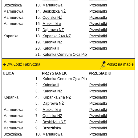
Brzezińska
13.
Marmurowa
Przesiadki
Marmurowa
14.
Beskidzka NŻ
Przesiadki
Marmurowa
15.
Opolska NŻ
Przesiadki
Marmurowa
16.
Moskuliki #
Przesiadki
17.
Dąbrowa NŻ
Przesiadki
Kopanka
18.
Kopanka 24a NŻ
Przesiadki
19.
Kalonka NŻ
Przesiadki
20.
Kalonka II
Przesiadki
21.
Kalonka Centrum Ojca Pio
Dw. Łódź Fabryczna
Pokaż na mapie
ULICA
PRZYSTANEK
PRZESIADKI
1.
Kalonka Centrum Ojca Pio
2.
Kalonka II
Przesiadki
3.
Kalonka NŻ
Przesiadki
Kopanka
4.
Kopanka 24a NŻ
Przesiadki
5.
Dąbrowa NŻ
Przesiadki
Marmurowa
6.
Moskuliki #
Przesiadki
Marmurowa
7.
Opolska NŻ
Przesiadki
Marmurowa
8.
Beskidzka NŻ
Przesiadki
Marmurowa
9.
Brzezińska
Przesiadki
Brzezińska
10.
Marmurowa
Przesiadki