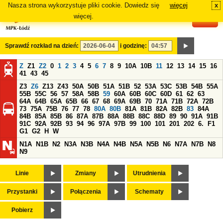
Nasza strona wykorzystuje pliki cookie. Dowiedz się
więcej
x
#
więcej.
Sprawdź rozkład na dzień:
i godzinę:
Z
Z1
Z2
0
1
2
3
4
5
6
7
8
9
10A
10B
11
12
13
14
15
16
41
43
45
Z3
Z6
Z13
Z43
50A
50B
51A
51B
52
53A
53C
53B
54B
55A
55B
55C
56
57
58A
58B
59
60A
60B
60C
60D
61
62
63
64A
64B
65A
65B
66
67
68
69A
69B
70
71A
71B
72A
72B
73
75A
75B
76
77
78
80A
80B
81A
81B
82A
82B
83
84A
84B
85A
85B
86
87A
87B
88A
88B
88C
88D
89
90
91A
91B
91C
92A
92B
93
94
96
97A
97B
99
100
101
201
202
6.
F1
G1
G2
H
W
N1A
N1B
N2
N3A
N3B
N4A
N4B
N5A
N5B
N6
N7A
N7B
N8
N9
Linie
Zmiany
Utrudnienia
Przystanki
Połączenia
Schematy
Pobierz