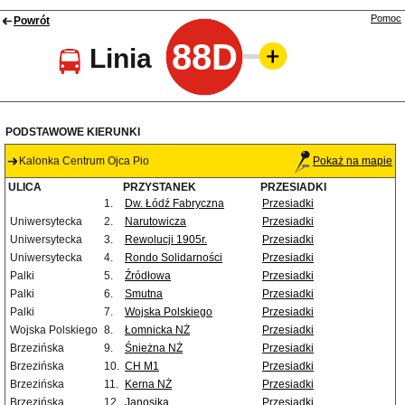
Pomoc
Powrót
88D
Linia
PODSTAWOWE KIERUNKI
Kalonka Centrum Ojca Pio
Pokaż na mapie
ULICA
PRZYSTANEK
PRZESIADKI
1.
Dw. Łódź Fabryczna
Przesiadki
Uniwersytecka
2.
Narutowicza
Przesiadki
Uniwersytecka
3.
Rewolucji 1905r.
Przesiadki
Uniwersytecka
4.
Rondo Solidarności
Przesiadki
Palki
5.
Źródłowa
Przesiadki
Palki
6.
Smutna
Przesiadki
Palki
7.
Wojska Polskiego
Przesiadki
Wojska Polskiego
8.
Łomnicka NŻ
Przesiadki
Brzezińska
9.
Śnieżna NŻ
Przesiadki
Brzezińska
10.
CH M1
Przesiadki
Brzezińska
11.
Kerna NŻ
Przesiadki
Brzezińska
12.
Janosika
Przesiadki