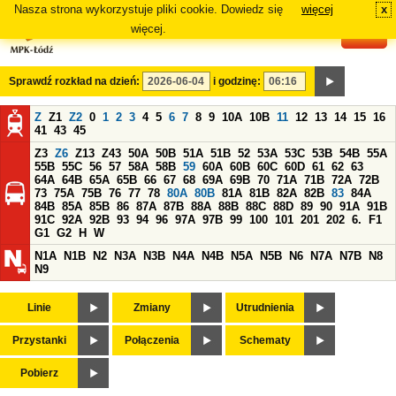
Nasza strona wykorzystuje pliki cookie. Dowiedz się
więcej
x
#
więcej.
Sprawdź rozkład na dzień:
i godzinę:
Z
Z1
Z2
0
1
2
3
4
5
6
7
8
9
10A
10B
11
12
13
14
15
16
41
43
45
Z3
Z6
Z13
Z43
50A
50B
51A
51B
52
53A
53C
53B
54B
55A
55B
55C
56
57
58A
58B
59
60A
60B
60C
60D
61
62
63
64A
64B
65A
65B
66
67
68
69A
69B
70
71A
71B
72A
72B
73
75A
75B
76
77
78
80A
80B
81A
81B
82A
82B
83
84A
84B
85A
85B
86
87A
87B
88A
88B
88C
88D
89
90
91A
91B
91C
92A
92B
93
94
96
97A
97B
99
100
101
201
202
6.
F1
G1
G2
H
W
N1A
N1B
N2
N3A
N3B
N4A
N4B
N5A
N5B
N6
N7A
N7B
N8
N9
Linie
Zmiany
Utrudnienia
Przystanki
Połączenia
Schematy
Pobierz