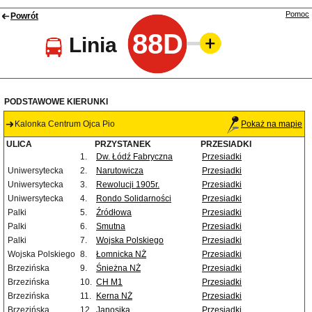
Pomoc
Powrót
88D
Linia
PODSTAWOWE KIERUNKI
Kalonka Centrum Ojca Pio
Pokaż na mapie
ULICA
PRZYSTANEK
PRZESIADKI
1.
Dw. Łódź Fabryczna
Przesiadki
Uniwersytecka
2.
Narutowicza
Przesiadki
Uniwersytecka
3.
Rewolucji 1905r.
Przesiadki
Uniwersytecka
4.
Rondo Solidarności
Przesiadki
Palki
5.
Źródłowa
Przesiadki
Palki
6.
Smutna
Przesiadki
Palki
7.
Wojska Polskiego
Przesiadki
Wojska Polskiego
8.
Łomnicka NŻ
Przesiadki
Brzezińska
9.
Śnieżna NŻ
Przesiadki
Brzezińska
10.
CH M1
Przesiadki
Brzezińska
11.
Kerna NŻ
Przesiadki
Brzezińska
12.
Janosika
Przesiadki