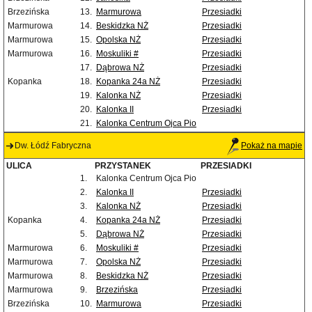
Brzezińska
13.
Marmurowa
Przesiadki
Marmurowa
14.
Beskidzka NŻ
Przesiadki
Marmurowa
15.
Opolska NŻ
Przesiadki
Marmurowa
16.
Moskuliki #
Przesiadki
17.
Dąbrowa NŻ
Przesiadki
Kopanka
18.
Kopanka 24a NŻ
Przesiadki
19.
Kalonka NŻ
Przesiadki
20.
Kalonka II
Przesiadki
21.
Kalonka Centrum Ojca Pio
Dw. Łódź Fabryczna
Pokaż na mapie
ULICA
PRZYSTANEK
PRZESIADKI
1.
Kalonka Centrum Ojca Pio
2.
Kalonka II
Przesiadki
3.
Kalonka NŻ
Przesiadki
Kopanka
4.
Kopanka 24a NŻ
Przesiadki
5.
Dąbrowa NŻ
Przesiadki
Marmurowa
6.
Moskuliki #
Przesiadki
Marmurowa
7.
Opolska NŻ
Przesiadki
Marmurowa
8.
Beskidzka NŻ
Przesiadki
Marmurowa
9.
Brzezińska
Przesiadki
Brzezińska
10.
Marmurowa
Przesiadki