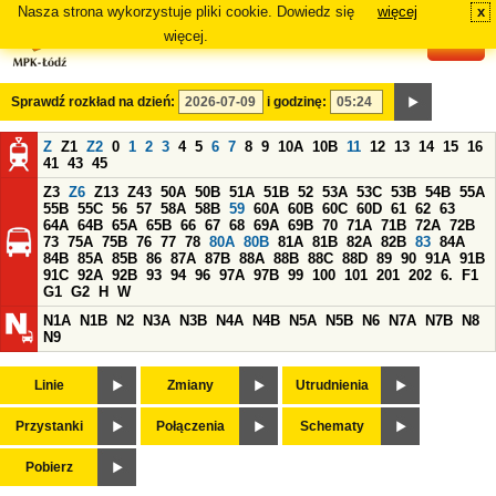
Nasza strona wykorzystuje pliki cookie. Dowiedz się
więcej
x
#
więcej.
Sprawdź rozkład na dzień:
i godzinę:
Z
Z1
Z2
0
1
2
3
4
5
6
7
8
9
10A
10B
11
12
13
14
15
16
41
43
45
Z3
Z6
Z13
Z43
50A
50B
51A
51B
52
53A
53C
53B
54B
55A
55B
55C
56
57
58A
58B
59
60A
60B
60C
60D
61
62
63
64A
64B
65A
65B
66
67
68
69A
69B
70
71A
71B
72A
72B
73
75A
75B
76
77
78
80A
80B
81A
81B
82A
82B
83
84A
84B
85A
85B
86
87A
87B
88A
88B
88C
88D
89
90
91A
91B
91C
92A
92B
93
94
96
97A
97B
99
100
101
201
202
6.
F1
G1
G2
H
W
N1A
N1B
N2
N3A
N3B
N4A
N4B
N5A
N5B
N6
N7A
N7B
N8
N9
Linie
Zmiany
Utrudnienia
Przystanki
Połączenia
Schematy
Pobierz