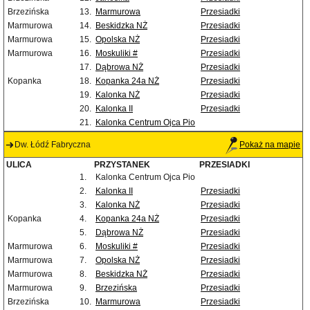
Brzezińska
13.
Marmurowa
Przesiadki
Marmurowa
14.
Beskidzka NŻ
Przesiadki
Marmurowa
15.
Opolska NŻ
Przesiadki
Marmurowa
16.
Moskuliki #
Przesiadki
17.
Dąbrowa NŻ
Przesiadki
Kopanka
18.
Kopanka 24a NŻ
Przesiadki
19.
Kalonka NŻ
Przesiadki
20.
Kalonka II
Przesiadki
21.
Kalonka Centrum Ojca Pio
Dw. Łódź Fabryczna
Pokaż na mapie
ULICA
PRZYSTANEK
PRZESIADKI
1.
Kalonka Centrum Ojca Pio
2.
Kalonka II
Przesiadki
3.
Kalonka NŻ
Przesiadki
Kopanka
4.
Kopanka 24a NŻ
Przesiadki
5.
Dąbrowa NŻ
Przesiadki
Marmurowa
6.
Moskuliki #
Przesiadki
Marmurowa
7.
Opolska NŻ
Przesiadki
Marmurowa
8.
Beskidzka NŻ
Przesiadki
Marmurowa
9.
Brzezińska
Przesiadki
Brzezińska
10.
Marmurowa
Przesiadki