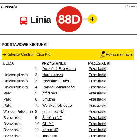
Pomoc
Powrót
88D
Linia
PODSTAWOWE KIERUNKI
Kalonka Centrum Ojca Pio
Pokaż na mapie
ULICA
PRZYSTANEK
PRZESIADKI
1.
Dw. Łódź Fabryczna
Przesiadki
Uniwersytecka
2.
Narutowicza
Przesiadki
Uniwersytecka
3.
Rewolucji 1905r.
Przesiadki
Uniwersytecka
4.
Rondo Solidarności
Przesiadki
Palki
5.
Źródłowa
Przesiadki
Palki
6.
Smutna
Przesiadki
Palki
7.
Wojska Polskiego
Przesiadki
Wojska Polskiego
8.
Łomnicka NŻ
Przesiadki
Brzezińska
9.
Śnieżna NŻ
Przesiadki
Brzezińska
10.
CH M1
Przesiadki
Brzezińska
11.
Kerna NŻ
Przesiadki
Brzezińska
12.
Janosika
Przesiadki