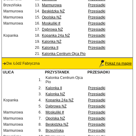
Brzezińska
13.
Marmurowa
Przesiadki
Marmurowa
14.
Beskidzka NŻ
Przesiadki
Marmurowa
15.
Opolska NŻ
Przesiadki
Marmurowa
16.
Moskuliki #
Przesiadki
17.
Dąbrowa NŻ
Przesiadki
Kopanka
18.
Kopanka 24a NŻ
Przesiadki
19.
Kalonka NŻ
Przesiadki
20.
Kalonka II
Przesiadki
21.
Kalonka Centrum Ojca Pio
Dw. Łódź Fabryczna
Pokaż na mapie
ULICA
PRZYSTANEK
PRZESIADKI
Kalonka Centrum Ojca
1.
Pio
2.
Kalonka II
Przesiadki
3.
Kalonka NŻ
Przesiadki
Kopanka
4.
Kopanka 24a NŻ
Przesiadki
5.
Dąbrowa NŻ
Przesiadki
Marmurowa
6.
Moskuliki #
Przesiadki
Marmurowa
7.
Opolska NŻ
Przesiadki
Marmurowa
8.
Beskidzka NŻ
Przesiadki
Marmurowa
9.
Brzezińska
Przesiadki