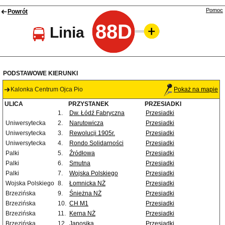
Pomoc
Powrót
88D
Linia
PODSTAWOWE KIERUNKI
Kalonka Centrum Ojca Pio
Pokaż na mapie
ULICA
PRZYSTANEK
PRZESIADKI
1.
Dw. Łódź Fabryczna
Przesiadki
Uniwersytecka
2.
Narutowicza
Przesiadki
Uniwersytecka
3.
Rewolucji 1905r.
Przesiadki
Uniwersytecka
4.
Rondo Solidarności
Przesiadki
Palki
5.
Źródłowa
Przesiadki
Palki
6.
Smutna
Przesiadki
Palki
7.
Wojska Polskiego
Przesiadki
Wojska Polskiego
8.
Łomnicka NŻ
Przesiadki
Brzezińska
9.
Śnieżna NŻ
Przesiadki
Brzezińska
10.
CH M1
Przesiadki
Brzezińska
11.
Kerna NŻ
Przesiadki
Brzezińska
12.
Janosika
Przesiadki