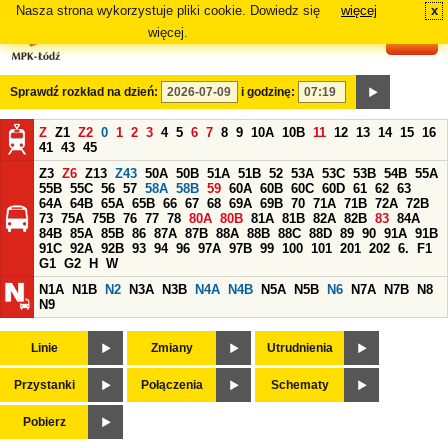
Nasza strona wykorzystuje pliki cookie. Dowiedz się
więcej
x
#
więcej.
Sprawdź rozkład na dzień:
i godzinę:
Z
Z1
Z2
0
1
2
3
4
5
6
7
8
9
10A
10B
11
12
13
14
15
16
41
43
45
Z3
Z6
Z13
Z43
50A
50B
51A
51B
52
53A
53C
53B
54B
55A
55B
55C
56
57
58A
58B
59
60A
60B
60C
60D
61
62
63
64A
64B
65A
65B
66
67
68
69A
69B
70
71A
71B
72A
72B
73
75A
75B
76
77
78
80A
80B
81A
81B
82A
82B
83
84A
84B
85A
85B
86
87A
87B
88A
88B
88C
88D
89
90
91A
91B
91C
92A
92B
93
94
96
97A
97B
99
100
101
201
202
6.
F1
G1
G2
H
W
N1A
N1B
N2
N3A
N3B
N4A
N4B
N5A
N5B
N6
N7A
N7B
N8
N9
Linie
Zmiany
Utrudnienia
Przystanki
Połączenia
Schematy
Pobierz