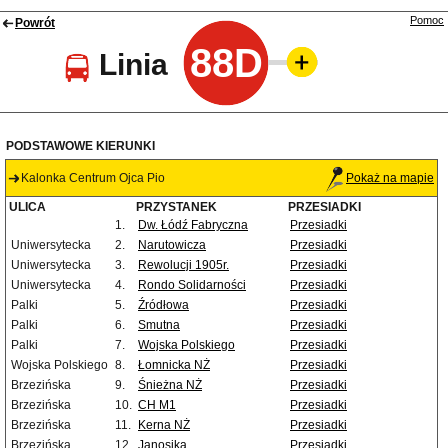
Pomoc
Powrót
88D
Linia
PODSTAWOWE KIERUNKI
Kalonka Centrum Ojca Pio
Pokaż na mapie
ULICA
PRZYSTANEK
PRZESIADKI
1.
Dw. Łódź Fabryczna
Przesiadki
Uniwersytecka
2.
Narutowicza
Przesiadki
Uniwersytecka
3.
Rewolucji 1905r.
Przesiadki
Uniwersytecka
4.
Rondo Solidarności
Przesiadki
Palki
5.
Źródłowa
Przesiadki
Palki
6.
Smutna
Przesiadki
Palki
7.
Wojska Polskiego
Przesiadki
Wojska Polskiego
8.
Łomnicka NŻ
Przesiadki
Brzezińska
9.
Śnieżna NŻ
Przesiadki
Brzezińska
10.
CH M1
Przesiadki
Brzezińska
11.
Kerna NŻ
Przesiadki
Brzezińska
12.
Janosika
Przesiadki