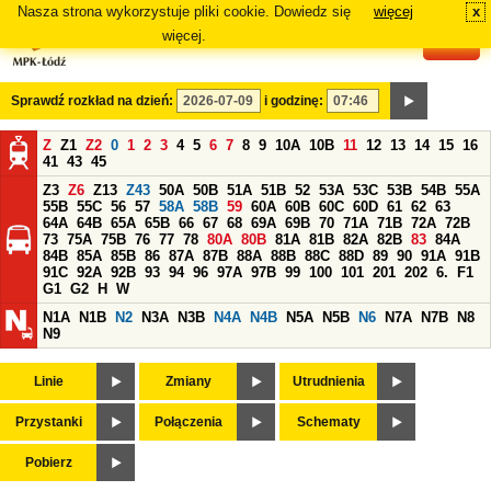
Nasza strona wykorzystuje pliki cookie. Dowiedz się
więcej
x
#
więcej.
Sprawdź rozkład na dzień:
i godzinę:
Z
Z1
Z2
0
1
2
3
4
5
6
7
8
9
10A
10B
11
12
13
14
15
16
41
43
45
Z3
Z6
Z13
Z43
50A
50B
51A
51B
52
53A
53C
53B
54B
55A
55B
55C
56
57
58A
58B
59
60A
60B
60C
60D
61
62
63
64A
64B
65A
65B
66
67
68
69A
69B
70
71A
71B
72A
72B
73
75A
75B
76
77
78
80A
80B
81A
81B
82A
82B
83
84A
84B
85A
85B
86
87A
87B
88A
88B
88C
88D
89
90
91A
91B
91C
92A
92B
93
94
96
97A
97B
99
100
101
201
202
6.
F1
G1
G2
H
W
N1A
N1B
N2
N3A
N3B
N4A
N4B
N5A
N5B
N6
N7A
N7B
N8
N9
Linie
Zmiany
Utrudnienia
Przystanki
Połączenia
Schematy
Pobierz