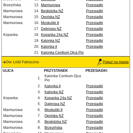
Brzezińska
13.
Marmurowa
Przesiadki
Marmurowa
14.
Beskidzka NŻ
Przesiadki
Marmurowa
15.
Opolska NŻ
Przesiadki
Marmurowa
16.
Moskuliki #
Przesiadki
17.
Dąbrowa NŻ
Przesiadki
Kopanka
18.
Kopanka 24a NŻ
Przesiadki
19.
Kalonka NŻ
Przesiadki
20.
Kalonka II
Przesiadki
21.
Kalonka Centrum Ojca Pio
Dw. Łódź Fabryczna
Pokaż na mapie
ULICA
PRZYSTANEK
PRZESIADKI
Kalonka Centrum Ojca
1.
Pio
2.
Kalonka II
Przesiadki
3.
Kalonka NŻ
Przesiadki
Kopanka
4.
Kopanka 24a NŻ
Przesiadki
5.
Dąbrowa NŻ
Przesiadki
Marmurowa
6.
Moskuliki #
Przesiadki
Marmurowa
7.
Opolska NŻ
Przesiadki
Marmurowa
8.
Beskidzka NŻ
Przesiadki
Marmurowa
9.
Brzezińska
Przesiadki