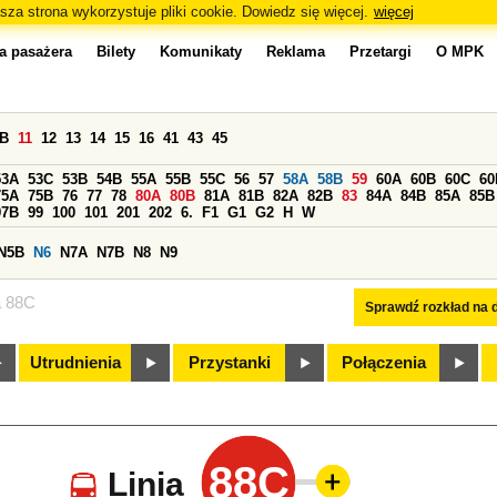
sza strona wykorzystuje pliki cookie. Dowiedz się więcej.
więcej
a pasażera
Bilety
Komunikaty
Reklama
Przetargi
O MPK
0B
11
12
13
14
15
16
41
43
45
53A
53C
53B
54B
55A
55B
55C
56
57
58A
58B
59
60A
60B
60C
60
75A
75B
76
77
78
80A
80B
81A
81B
82A
82B
83
84A
84B
85A
85B
97B
99
100
101
201
202
6.
F1
G1
G2
H
W
N5B
N6
N7A
N7B
N8
N9
a 88C
Sprawdź rozkład na d
Utrudnienia
Przystanki
Połączenia
88C
Linia