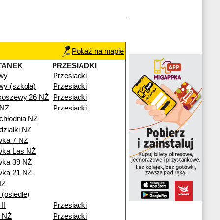
Pokaż na mapie
TANEK
PRZESIADKI
wy
Przesiadki
y (szkoła)
Przesiadki
Skoszewy 26 NŻ
Przesiadki
 NŻ
Przesiadki
 chłodnia NŻ
działki NŻ
wka 7 NŻ
wka Las NŻ
wka 39 NŻ
wka 21 NŻ
NŻ
 (osiedle)
II
Przesiadki
a NŻ
Przesiadki