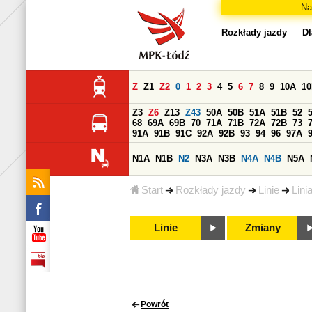
Na
Rozkłady jazdy
Dl
Z
Z1
Z2
0
1
2
3
4
5
6
7
8
9
10A
1
Z3
Z6
Z13
Z43
50A
50B
51A
51B
52
68
69A
69B
70
71A
71B
72A
72B
73
91A
91B
91C
92A
92B
93
94
96
97A
N1A
N1B
N2
N3A
N3B
N4A
N4B
N5A
Start
Rozkłady jazdy
Linie
Lini
Linie
Zmiany
Powrót