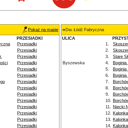
Pokaż na mapie
Dw. Łódź Fabryczna
PRZESIADKI
ULICA
PRZYS
yczna
Przesiadki
1.
Skosze
Przesiadki
2.
Skoszew
r.
Przesiadki
3.
Stare 
ości
Przesiadki
Byszewska
4.
Boginia
Przesiadki
5.
Boginia
Przesiadki
6.
Boginia 
ego
Przesiadki
7.
Borchó
Przesiadki
8.
Borchó
Przesiadki
9.
Borchó
Przesiadki
10.
Borchó
Przesiadki
11.
Niecki 
Przesiadki
12.
Kalonka
Przesiadki
13.
Kalonka 
Przesiadki
14.
Kalonk