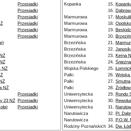
Przesiadki
Kopanka
15.
Kopank
Przesiadki
16.
Dąbrow
Przesiadki
Marmurowa
17.
Moskuli
NŻ
Przesiadki
Marmurowa
18.
Opolsk
Przesiadki
Marmurowa
19.
Beskid
Przesiadki
Marmurowa
20.
Brzeziń
e)
Brzezińska
21.
Marmur
Brzezińska
22.
Janosik
 NŻ
Brzezińska
23.
Kerna 
 NŻ
Brzezińska
24.
Śnieżn
s NŻ
Wojska Polskiego
25.
Łomnic
NŻ
Palki
26.
Wojska 
 NŻ
Palki
27.
Smutna
ia NŻ
Palki
28.
Źródłow
Przesiadki
Uniwersytecka
29.
Rondo S
y 23 NŻ
Przesiadki
Uniwersytecka
30.
Rewoluc
oła)
Przesiadki
Uniwersytecka
31.
Narutow
Narutowicza
32.
Pl. Dąb
Narutowicza
33.
P.O.W.
Rodziny Poznańskich
34.
Dw. Łód