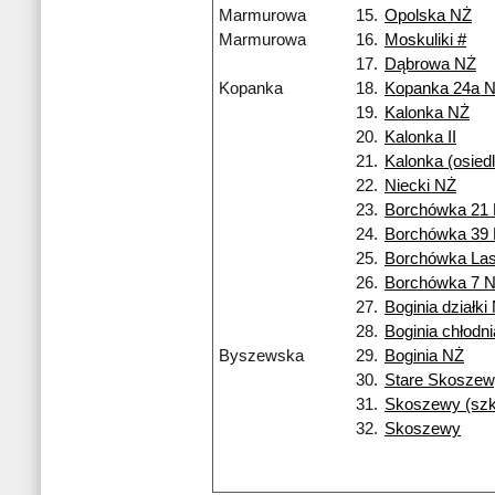
Marmurowa
15.
Opolska NŻ
Marmurowa
16.
Moskuliki #
17.
Dąbrowa NŻ
Kopanka
18.
Kopanka 24a 
19.
Kalonka NŻ
20.
Kalonka II
21.
Kalonka (osiedl
22.
Niecki NŻ
23.
Borchówka 21
24.
Borchówka 39
25.
Borchówka La
26.
Borchówka 7 
27.
Boginia działki
28.
Boginia chłodn
Byszewska
29.
Boginia NŻ
30.
Stare Skoszew
31.
Skoszewy (szk
32.
Skoszewy