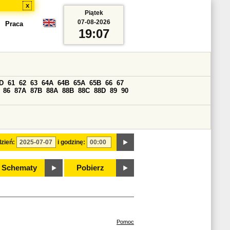
x
Piątek
07-08-2026
Praca
19:07
D
61
62
63
64A
64B
65A
65B
66
67
86
87A
87B
88A
88B
88C
88D
89
90
zień:
i godzinę:
Schematy
Pobierz
Pomoc