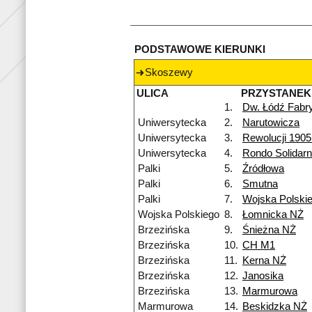
PODSTAWOWE KIERUNKI
Skoszewy
ULICA
PRZYSTANEK
1.
Dw. Łódź Fabr
Uniwersytecka
2.
Narutowicza
Uniwersytecka
3.
Rewolucji 1905
Uniwersytecka
4.
Rondo Solidarn
Palki
5.
Źródłowa
Palki
6.
Smutna
Palki
7.
Wojska Polski
Wojska Polskiego
8.
Łomnicka NŻ
Brzezińska
9.
Śnieżna NŻ
Brzezińska
10.
CH M1
Brzezińska
11.
Kerna NŻ
Brzezińska
12.
Janosika
Brzezińska
13.
Marmurowa
Marmurowa
14.
Beskidzka NŻ