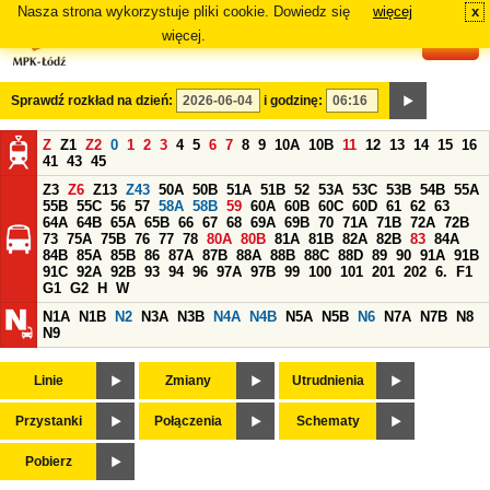
Nasza strona wykorzystuje pliki cookie. Dowiedz się
więcej
x
#
więcej.
Sprawdź rozkład na dzień:
i godzinę:
Z
Z1
Z2
0
1
2
3
4
5
6
7
8
9
10A
10B
11
12
13
14
15
16
41
43
45
Z3
Z6
Z13
Z43
50A
50B
51A
51B
52
53A
53C
53B
54B
55A
55B
55C
56
57
58A
58B
59
60A
60B
60C
60D
61
62
63
64A
64B
65A
65B
66
67
68
69A
69B
70
71A
71B
72A
72B
73
75A
75B
76
77
78
80A
80B
81A
81B
82A
82B
83
84A
84B
85A
85B
86
87A
87B
88A
88B
88C
88D
89
90
91A
91B
91C
92A
92B
93
94
96
97A
97B
99
100
101
201
202
6.
F1
G1
G2
H
W
N1A
N1B
N2
N3A
N3B
N4A
N4B
N5A
N5B
N6
N7A
N7B
N8
N9
Linie
Zmiany
Utrudnienia
Przystanki
Połączenia
Schematy
Pobierz