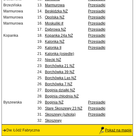
Brzezińska
13.
Marmurowa
Przesiadki
Marmurowa
14.
Beskidzka NŻ
Przesiadki
Marmurowa
15.
Opolska NŻ
Przesiadki
Marmurowa
16.
Moskuliki #
Przesiadki
17.
Dąbrowa NŻ
Przesiadki
Kopanka
18.
Kopanka 24a NŻ
Przesiadki
19.
Kalonka NŻ
Przesiadki
20.
Kalonka II
Przesiadki
21.
Kalonka (osiedle)
22.
Niecki NŻ
23.
Borchówka 21 NŻ
24.
Borchówka 39 NŻ
25.
Borchówka Las NŻ
26.
Borchówka 7 NŻ
27.
Boginia działki NŻ
28.
Boginia chłodnia NŻ
Byszewska
29.
Boginia NŻ
Przesiadki
30.
Stare Skoszewy 23 NŻ
Przesiadki
31.
Skoszewy (szkoła)
Przesiadki
32.
Skoszewy
Dw. Łódź Fabryczna
Pokaż na mapie