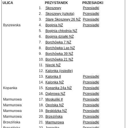
ULICA
PRZYSTANEK
PRZESIADKI
1.
Skoszewy
Przesiadki
2.
Skoszewy (szkoła)
Przesiadki
3.
Stare Skoszewy 26 NŻ
Przesiadki
Byszewska
4.
Boginia NŻ
Przesiadki
5.
Boginia chłodnia NŻ
6.
Boginia działki NŻ
7.
Borchówka 7 NŻ
8.
Borchówka Las NŻ
9.
Borchówka 39 NŻ
10.
Borchówka 21 NŻ
11.
Niecki NŻ
12.
Kalonka (osiedle)
13.
Kalonka II
Przesiadki
14.
Kalonka NŻ
Przesiadki
Kopanka
15.
Kopanka 24a NŻ
Przesiadki
16.
Dąbrowa NŻ
Przesiadki
Marmurowa
17.
Moskuliki #
Przesiadki
Marmurowa
18.
Opolska NŻ
Przesiadki
Marmurowa
19.
Beskidzka NŻ
Przesiadki
Marmurowa
20.
Brzezińska
Przesiadki
Brzezińska
21.
Marmurowa
Przesiadki