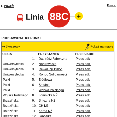
Pomoc
Powrót
88C
Linia
PODSTAWOWE KIERUNKI
Skoszewy
Pokaż na mapie
ULICA
PRZYSTANEK
PRZESIADKI
1.
Dw. Łódź Fabryczna
Przesiadki
Uniwersytecka
2.
Narutowicza
Przesiadki
Uniwersytecka
3.
Rewolucji 1905r.
Przesiadki
Uniwersytecka
4.
Rondo Solidarności
Przesiadki
Palki
5.
Źródłowa
Przesiadki
Palki
6.
Smutna
Przesiadki
Palki
7.
Wojska Polskiego
Przesiadki
Wojska Polskiego
8.
Łomnicka NŻ
Przesiadki
Brzezińska
9.
Śnieżna NŻ
Przesiadki
Brzezińska
10.
CH M1
Przesiadki
Brzezińska
11.
Kerna NŻ
Przesiadki
Brzezińska
12.
Janosika
Przesiadki