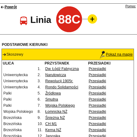
Pomoc
Powrót
88C
Linia
PODSTAWOWE KIERUNKI
Skoszewy
Pokaż na mapie
ULICA
PRZYSTANEK
PRZESIADKI
1.
Dw. Łódź Fabryczna
Przesiadki
Uniwersytecka
2.
Narutowicza
Przesiadki
Uniwersytecka
3.
Rewolucji 1905r.
Przesiadki
Uniwersytecka
4.
Rondo Solidarności
Przesiadki
Palki
5.
Źródłowa
Przesiadki
Palki
6.
Smutna
Przesiadki
Palki
7.
Wojska Polskiego
Przesiadki
Wojska Polskiego
8.
Łomnicka NŻ
Przesiadki
Brzezińska
9.
Śnieżna NŻ
Przesiadki
Brzezińska
10.
CH M1
Przesiadki
Brzezińska
11.
Kerna NŻ
Przesiadki
Brzezińska
12.
Janosika
Przesiadki