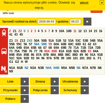
Nasza strona wykorzystuje pliki cookie. Dowiedz się
więcej
x
#
więcej.
Sprawdź rozkład na dzień:
i godzinę:
Z
Z1
Z2
0
1
2
3
4
5
6
7
8
9
10A
10B
11
12
13
14
15
16
41
43
45
Z3
Z6
Z13
Z43
50A
50B
51A
51B
52
53A
53C
53B
54B
55A
55B
55C
56
57
58A
58B
59
60A
60B
60C
60D
61
62
63
64A
64B
65A
65B
66
67
68
69A
69B
70
71A
71B
72A
72B
73
75A
75B
76
77
78
80A
80B
81A
81B
82A
82B
83
84A
84B
85A
85B
86
87A
87B
88A
88B
88C
88D
89
90
91A
91B
91C
92A
92B
93
94
96
97A
97B
99
100
101
201
202
6.
F1
G1
G2
H
W
N1A
N1B
N2
N3A
N3B
N4A
N4B
N5A
N5B
N6
N7A
N7B
N8
N9
Linie
Zmiany
Utrudnienia
Przystanki
Połączenia
Schematy
Pobierz