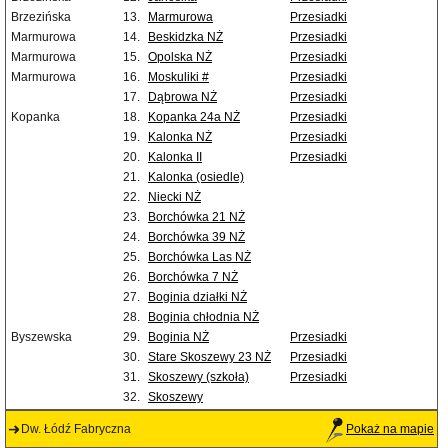
Brzezińska
13.
Marmurowa
Przesiadki
Marmurowa
14.
Beskidzka NŻ
Przesiadki
Marmurowa
15.
Opolska NŻ
Przesiadki
Marmurowa
16.
Moskuliki #
Przesiadki
17.
Dąbrowa NŻ
Przesiadki
Kopanka
18.
Kopanka 24a NŻ
Przesiadki
19.
Kalonka NŻ
Przesiadki
20.
Kalonka II
Przesiadki
21.
Kalonka (osiedle)
22.
Niecki NŻ
23.
Borchówka 21 NŻ
24.
Borchówka 39 NŻ
25.
Borchówka Las NŻ
26.
Borchówka 7 NŻ
27.
Boginia działki NŻ
28.
Boginia chłodnia NŻ
Byszewska
29.
Boginia NŻ
Przesiadki
30.
Stare Skoszewy 23 NŻ
Przesiadki
31.
Skoszewy (szkoła)
Przesiadki
32.
Skoszewy
Dw. Łódź Fabryczna
Pokaż na mapie