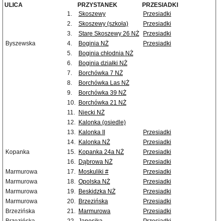
ULICA
PRZYSTANEK
PRZESIADKI
1.
Skoszewy
Przesiadki
2.
Skoszewy (szkoła)
Przesiadki
3.
Stare Skoszewy 26 NŻ
Przesiadki
Byszewska
4.
Boginia NŻ
Przesiadki
5.
Boginia chłodnia NŻ
6.
Boginia działki NŻ
7.
Borchówka 7 NŻ
8.
Borchówka Las NŻ
9.
Borchówka 39 NŻ
10.
Borchówka 21 NŻ
11.
Niecki NŻ
12.
Kalonka (osiedle)
13.
Kalonka II
Przesiadki
14.
Kalonka NŻ
Przesiadki
Kopanka
15.
Kopanka 24a NŻ
Przesiadki
16.
Dąbrowa NŻ
Przesiadki
Marmurowa
17.
Moskuliki #
Przesiadki
Marmurowa
18.
Opolska NŻ
Przesiadki
Marmurowa
19.
Beskidzka NŻ
Przesiadki
Marmurowa
20.
Brzezińska
Przesiadki
Brzezińska
21.
Marmurowa
Przesiadki