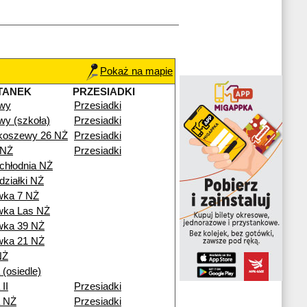
Pokaż na mapie
TANEK
PRZESIADKI
wy
Przesiadki
y (szkoła)
Przesiadki
Skoszewy 26 NŻ
Przesiadki
 NŻ
Przesiadki
 chłodnia NŻ
działki NŻ
wka 7 NŻ
wka Las NŻ
wka 39 NŻ
wka 21 NŻ
NŻ
 (osiedle)
II
Przesiadki
a NŻ
Przesiadki