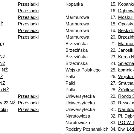
Przesiadki
Kopanka
15.
Kopank
Przesiadki
16.
Dąbrow
Przesiadki
Marmurowa
17.
Moskuli
NŻ
Przesiadki
Marmurowa
18.
Opolsk
Przesiadki
Marmurowa
19.
Beskid
Przesiadki
Marmurowa
20.
Brzeziń
e)
Brzezińska
21.
Marmur
Brzezińska
22.
Janosik
 NŻ
Brzezińska
23.
Kerna 
 NŻ
Brzezińska
24.
Śnieżn
s NŻ
Wojska Polskiego
25.
Łomnic
NŻ
Palki
26.
Wojska 
 NŻ
Palki
27.
Smutna
ia NŻ
Palki
28.
Źródłow
Przesiadki
Uniwersytecka
29.
Rondo S
y 23 NŻ
Przesiadki
Uniwersytecka
30.
Rewoluc
oła)
Przesiadki
Uniwersytecka
31.
Narutow
Narutowicza
32.
Pl. Dąb
Narutowicza
33.
P.O.W.
Rodziny Poznańskich
34.
Dw. Łód