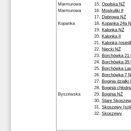
Marmurowa
15.
Opolska NŻ
Marmurowa
16.
Moskuliki #
17.
Dąbrowa NŻ
Kopanka
18.
Kopanka 24a 
19.
Kalonka NŻ
20.
Kalonka II
21.
Kalonka (osiedl
22.
Niecki NŻ
23.
Borchówka 21
24.
Borchówka 39
25.
Borchówka La
26.
Borchówka 7 
27.
Boginia działki
28.
Boginia chłodn
Byszewska
29.
Boginia NŻ
30.
Stare Skoszew
31.
Skoszewy (szk
32.
Skoszewy