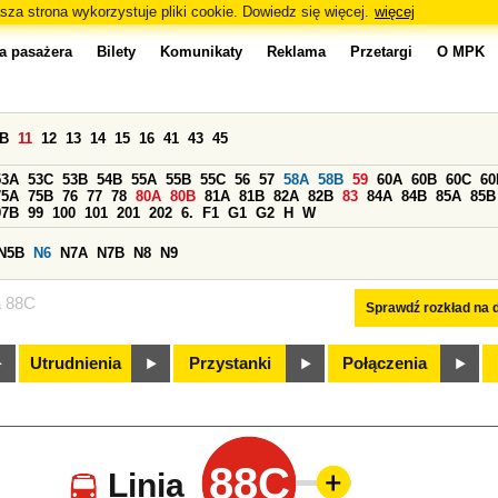
sza strona wykorzystuje pliki cookie. Dowiedz się więcej.
więcej
a pasażera
Bilety
Komunikaty
Reklama
Przetargi
O MPK
0B
11
12
13
14
15
16
41
43
45
53A
53C
53B
54B
55A
55B
55C
56
57
58A
58B
59
60A
60B
60C
60
75A
75B
76
77
78
80A
80B
81A
81B
82A
82B
83
84A
84B
85A
85B
97B
99
100
101
201
202
6.
F1
G1
G2
H
W
N5B
N6
N7A
N7B
N8
N9
a 88C
Sprawdź rozkład na d
Utrudnienia
Przystanki
Połączenia
88C
Linia