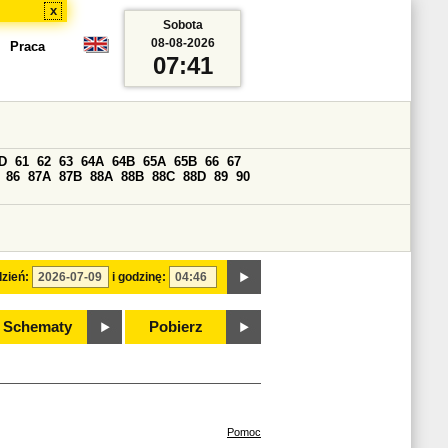
x
Sobota
08-08-2026
Praca
07:41
D
61
62
63
64A
64B
65A
65B
66
67
86
87A
87B
88A
88B
88C
88D
89
90
zień:
i godzinę:
Schematy
Pobierz
Pomoc