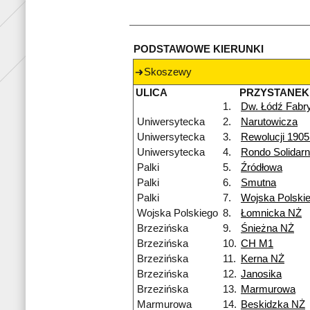
PODSTAWOWE KIERUNKI
Skoszewy
ULICA
PRZYSTANEK
1.
Dw. Łódź Fabr
Uniwersytecka
2.
Narutowicza
Uniwersytecka
3.
Rewolucji 1905
Uniwersytecka
4.
Rondo Solidarn
Palki
5.
Źródłowa
Palki
6.
Smutna
Palki
7.
Wojska Polski
Wojska Polskiego
8.
Łomnicka NŻ
Brzezińska
9.
Śnieżna NŻ
Brzezińska
10.
CH M1
Brzezińska
11.
Kerna NŻ
Brzezińska
12.
Janosika
Brzezińska
13.
Marmurowa
Marmurowa
14.
Beskidzka NŻ