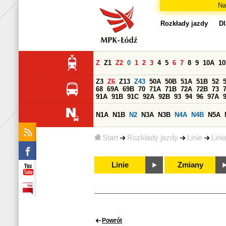
Na
Rozkłady jazdy
Dl
Z
Z1
Z2
0
1
2
3
4
5
6
7
8
9
10A
1
Z3
Z6
Z13
Z43
50A
50B
51A
51B
52
68
69A
69B
70
71A
71B
72A
72B
73
91A
91B
91C
92A
92B
93
94
96
97A
N1A
N1B
N2
N3A
N3B
N4A
N4B
N5A
Start
Rozkłady jazdy
Linie
Lini
Linie
Zmiany
Powrót