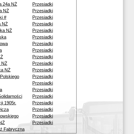
a 24a NŻ
Przesiadki
a NŻ
Przesiadki
ki #
Przesiadki
a NŻ
Przesiadki
zka NŻ
Przesiadki
ska
Przesiadki
owa
Przesiadki
a
Przesiadki
NŻ
Przesiadki
a NŻ
Przesiadki
ka NŻ
Przesiadki
Polskiego
Przesiadki
Przesiadki
a
Przesiadki
olidarności
Przesiadki
ji 1905r.
Przesiadki
icza
Przesiadki
rowskiego
Przesiadki
 NŻ
Przesiadki
ź Fabryczna