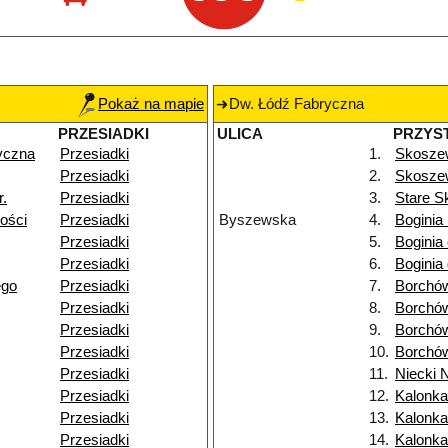
Pokaż na mapie
Dw. Łódź Fabryczna
PRZESIADKI
ULICA
PRZYS
yczna
Przesiadki
1.
Skosze
Przesiadki
2.
Skoszew
r.
Przesiadki
3.
Stare 
ości
Przesiadki
Byszewska
4.
Boginia
Przesiadki
5.
Boginia
Przesiadki
6.
Boginia 
ego
Przesiadki
7.
Borchó
Przesiadki
8.
Borchó
Przesiadki
9.
Borchó
Przesiadki
10.
Borchó
Przesiadki
11.
Niecki 
Przesiadki
12.
Kalonka
Przesiadki
13.
Kalonka 
Przesiadki
14.
Kalonk