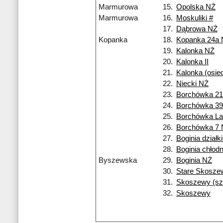
Marmurowa
15.
Opolska NŻ
Marmurowa
16.
Moskuliki #
17.
Dąbrowa NŻ
Kopanka
18.
Kopanka 24a
19.
Kalonka NŻ
20.
Kalonka II
21.
Kalonka (osied
22.
Niecki NŻ
23.
Borchówka 2
24.
Borchówka 3
25.
Borchówka L
26.
Borchówka 7
27.
Boginia działk
28.
Boginia chłod
Byszewska
29.
Boginia NŻ
30.
Stare Skosze
31.
Skoszewy (sz
32.
Skoszewy