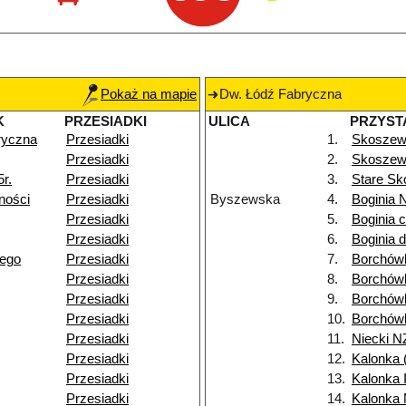
Pokaż na mapie
Dw. Łódź Fabryczna
K
PRZESIADKI
ULICA
PRZYST
ryczna
Przesiadki
1.
Skosze
Przesiadki
2.
Skoszewy
r.
Przesiadki
3.
Stare S
ności
Przesiadki
Byszewska
4.
Boginia 
Przesiadki
5.
Boginia 
Przesiadki
6.
Boginia d
iego
Przesiadki
7.
Borchów
Przesiadki
8.
Borchów
Przesiadki
9.
Borchów
Przesiadki
10.
Borchów
Przesiadki
11.
Niecki N
Przesiadki
12.
Kalonka (
Przesiadki
13.
Kalonka I
Przesiadki
14.
Kalonka