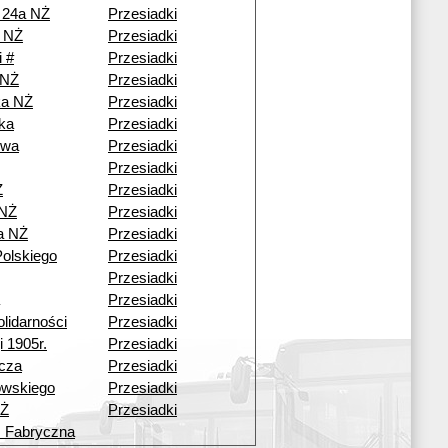
 24a NŻ
Przesiadki
 NŻ
Przesiadki
i #
Przesiadki
 NŻ
Przesiadki
ka NŻ
Przesiadki
ka
Przesiadki
owa
Przesiadki
Przesiadki
Ż
Przesiadki
 NŻ
Przesiadki
a NŻ
Przesiadki
olskiego
Przesiadki
Przesiadki
Przesiadki
lidarności
Przesiadki
i 1905r.
Przesiadki
cza
Przesiadki
owskiego
Przesiadki
NŻ
Przesiadki
 Fabryczna