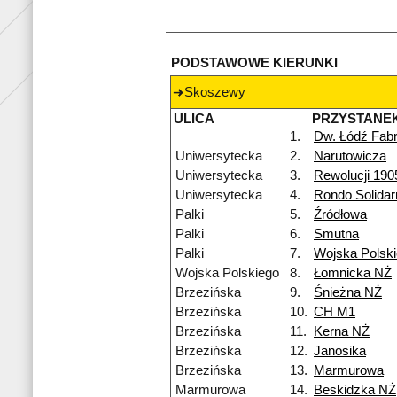
PODSTAWOWE KIERUNKI
Skoszewy
ULICA
PRZYSTANE
1.
Dw. Łódź Fab
Uniwersytecka
2.
Narutowicza
Uniwersytecka
3.
Rewolucji 1905
Uniwersytecka
4.
Rondo Solidar
Palki
5.
Źródłowa
Palki
6.
Smutna
Palki
7.
Wojska Polsk
Wojska Polskiego
8.
Łomnicka NŻ
Brzezińska
9.
Śnieżna NŻ
Brzezińska
10.
CH M1
Brzezińska
11.
Kerna NŻ
Brzezińska
12.
Janosika
Brzezińska
13.
Marmurowa
Marmurowa
14.
Beskidzka NŻ