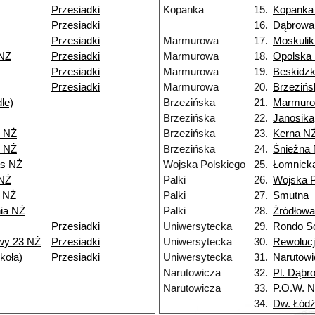
Przesiadki
Kopanka
15.
Kopanka
Przesiadki
16.
Dąbrowa
Przesiadki
Marmurowa
17.
Moskulik
 NŻ
Przesiadki
Marmurowa
18.
Opolska
Przesiadki
Marmurowa
19.
Beskidz
Przesiadki
Marmurowa
20.
Brzezińs
le)
Brzezińska
21.
Marmur
Brzezińska
22.
Janosika
1 NŻ
Brzezińska
23.
Kerna N
9 NŻ
Brzezińska
24.
Śnieżna
as NŻ
Wojska Polskiego
25.
Łomnick
 NŻ
Palki
26.
Wojska P
i NŻ
Palki
27.
Smutna
nia NŻ
Palki
28.
Źródłowa
Przesiadki
Uniwersytecka
29.
Rondo So
wy 23 NŻ
Przesiadki
Uniwersytecka
30.
Rewolucj
koła)
Przesiadki
Uniwersytecka
31.
Narutowi
Narutowicza
32.
Pl. Dąbr
Narutowicza
33.
P.O.W. 
34.
Dw. Łódź