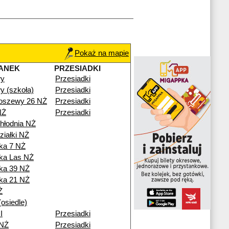
Pokaż na mapie
ANEK
PRZESIADKI
wy
Przesiadki
 (szkoła)
Przesiadki
koszewy 26 NŻ
Przesiadki
NŻ
Przesiadki
chłodnia NŻ
ziałki NŻ
ka 7 NŻ
ka Las NŻ
ka 39 NŻ
ka 21 NŻ
Ż
osiedle)
I
Przesiadki
 NŻ
Przesiadki