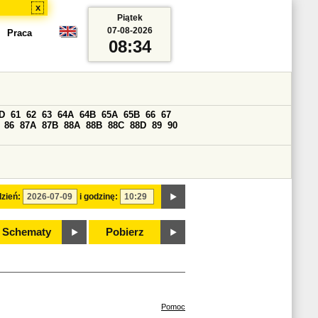
x
Piątek
07-08-2026
Praca
08:34
D
61
62
63
64A
64B
65A
65B
66
67
86
87A
87B
88A
88B
88C
88D
89
90
zień:
i godzinę:
Schematy
Pobierz
Pomoc