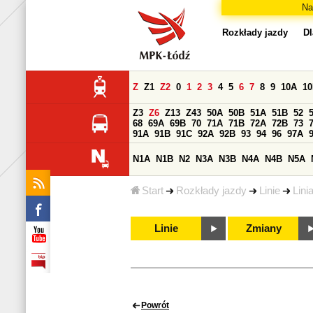
Na
Rozkłady jazdy
Dl
Z
Z1
Z2
0
1
2
3
4
5
6
7
8
9
10A
1
Z3
Z6
Z13
Z43
50A
50B
51A
51B
52
68
69A
69B
70
71A
71B
72A
72B
73
91A
91B
91C
92A
92B
93
94
96
97A
N1A
N1B
N2
N3A
N3B
N4A
N4B
N5A
Start
Rozkłady jazdy
Linie
Lini
Linie
Zmiany
Powrót