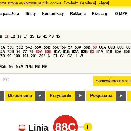
sza strona wykorzystuje pliki cookie. Dowiedz się więcej.
więcej
a pasażera
Bilety
Komunikaty
Reklama
Przetargi
O MPK
0B
11
12
13
14
15
16
41
43
45
53A
53C
53B
54B
55A
55B
55C
56
57
58A
58B
59
60A
60B
60C
60
75A
75B
76
77
78
80A
80B
81A
81B
82A
82B
83
84A
84B
85A
85B
97B
99
100
101
201
202
6.
F1
G1
G2
H
W
N5B
N6
N7A
N7B
N8
N9
a 88C
Sprawdź rozkład na d
Utrudnienia
Przystanki
Połączenia
88C
Linia