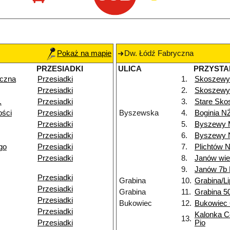
Pokaż na mapie
Dw. Łódź Fabryczna
PRZESIADKI
ULICA
PRZYSTA
yczna
Przesiadki
1.
Skoszewy
Przesiadki
2.
Skoszewy 
.
Przesiadki
3.
Stare Sko
ości
Przesiadki
Byszewska
4.
Boginia N
Przesiadki
5.
Byszewy 
Przesiadki
6.
Byszewy 
go
Przesiadki
7.
Plichtów 
Przesiadki
8.
Janów wi
9.
Janów 7b
Przesiadki
Grabina
10.
Grabina/L
Przesiadki
Grabina
11.
Grabina 5
Przesiadki
Bukowiec
12.
Bukowiec
Przesiadki
Kalonka C
13.
Przesiadki
Pio