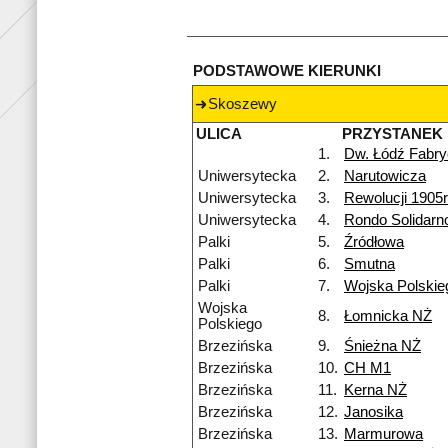
PODSTAWOWE KIERUNKI
Skoszewy
ULICA
PRZYSTANEK
1.
Dw. Łódź Fabr
Uniwersytecka
2.
Narutowicza
Uniwersytecka
3.
Rewolucji 1905r
Uniwersytecka
4.
Rondo Solidarn
Palki
5.
Źródłowa
Palki
6.
Smutna
Palki
7.
Wojska Polskie
Wojska
8.
Łomnicka NŻ
Polskiego
Brzezińska
9.
Śnieżna NŻ
Brzezińska
10.
CH M1
Brzezińska
11.
Kerna NŻ
Brzezińska
12.
Janosika
Brzezińska
13.
Marmurowa