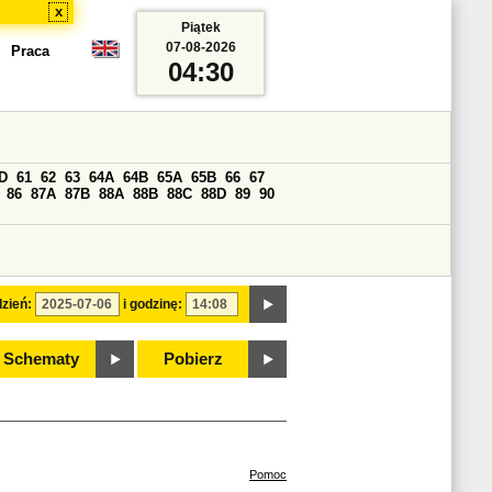
x
Piątek
07-08-2026
Praca
04:30
D
61
62
63
64A
64B
65A
65B
66
67
86
87A
87B
88A
88B
88C
88D
89
90
zień:
i godzinę:
Schematy
Pobierz
Pomoc