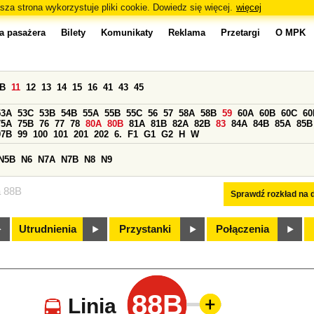
sza strona wykorzystuje pliki cookie. Dowiedz się więcej.
więcej
a pasażera
Bilety
Komunikaty
Reklama
Przetargi
O MPK
0B
11
12
13
14
15
16
41
43
45
53A
53C
53B
54B
55A
55B
55C
56
57
58A
58B
59
60A
60B
60C
60
75A
75B
76
77
78
80A
80B
81A
81B
82A
82B
83
84A
84B
85A
85B
97B
99
100
101
201
202
6.
F1
G1
G2
H
W
N5B
N6
N7A
N7B
N8
N9
a 88B
Sprawdź rozkład na d
Utrudnienia
Przystanki
Połączenia
88B
Linia