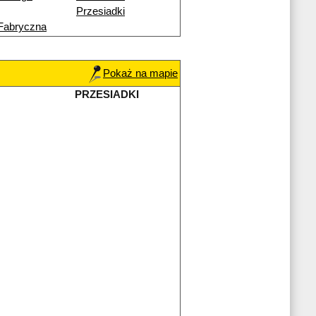
Przesiadki
Fabryczna
Pokaż na mapie
PRZESIADKI