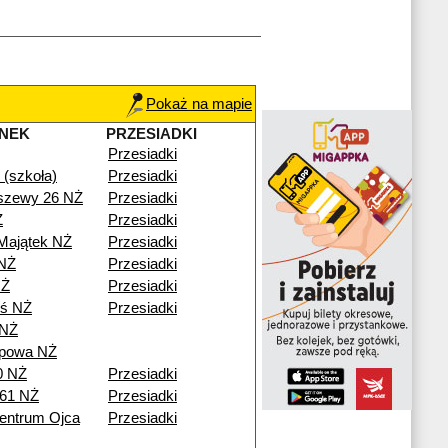
Pokaż na mapie
NEK
PRZESIADKI
Przesiadki
(szkoła)
Przesiadki
szewy 26 NŻ
Przesiadki
Ż
Przesiadki
Majątek NŻ
Przesiadki
NŻ
Przesiadki
NŻ
Przesiadki
eś NŻ
Przesiadki
 NŻ
ipowa NŻ
0 NŻ
Przesiadki
 61 NŻ
Przesiadki
entrum Ojca
Przesiadki