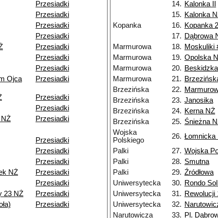
Przesiadki
14.
Kalonka II
Przesiadki
15.
Kalonka 
Przesiadki
Kopanka
16.
Kopanka 
Przesiadki
17.
Dąbrowa 
Ż
Przesiadki
Marmurowa
18.
Moskuliki 
Przesiadki
Marmurowa
19.
Opolska 
Przesiadki
Marmurowa
20.
Beskidzk
um Ojca
Przesiadki
Marmurowa
21.
Brzezińsk
Brzezińska
22.
Marmuro
Ż
Przesiadki
Brzezińska
23.
Janosika
Przesiadki
Brzezińska
24.
Kerna NŻ
 NŻ
Przesiadki
Brzezińska
25.
Śnieżna 
Wojska
26.
Łomnicka
Przesiadki
Polskiego
Przesiadki
Palki
27.
Wojska Po
Przesiadki
Palki
28.
Smutna
ek NŻ
Przesiadki
Palki
29.
Źródłowa
Przesiadki
Uniwersytecka
30.
Rondo Sol
y 23 NŻ
Przesiadki
Uniwersytecka
31.
Rewolucji 
ła)
Przesiadki
Uniwersytecka
32.
Narutowic
Narutowicza
33.
Pl. Dąbro