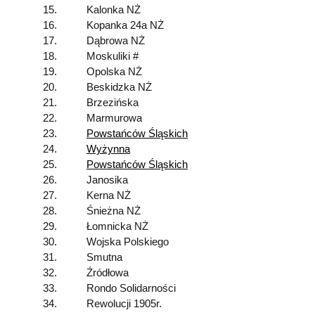
15.
Kalonka NŻ
16.
Kopanka 24a NŻ
17.
Dąbrowa NŻ
18.
Moskuliki #
19.
Opolska NŻ
20.
Beskidzka NŻ
21.
Brzezińska
22.
Marmurowa
23.
Powstańców Śląskich
24.
Wyżynna
25.
Powstańców Śląskich
26.
Janosika
27.
Kerna NŻ
28.
Śnieżna NŻ
29.
Łomnicka NŻ
30.
Wojska Polskiego
31.
Smutna
32.
Źródłowa
33.
Rondo Solidarności
34.
Rewolucji 1905r.