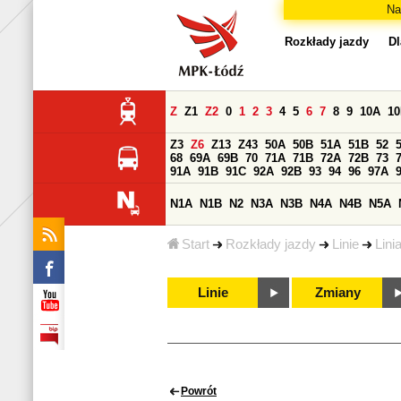
Na
Rozkłady jazdy
Dl
Z
Z1
Z2
0
1
2
3
4
5
6
7
8
9
10A
1
Z3
Z6
Z13
Z43
50A
50B
51A
51B
52
68
69A
69B
70
71A
71B
72A
72B
73
91A
91B
91C
92A
92B
93
94
96
97A
N1A
N1B
N2
N3A
N3B
N4A
N4B
N5A
Start
Rozkłady jazdy
Linie
Lini
Linie
Zmiany
Powrót