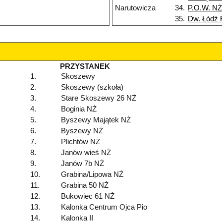
Narutowicza
34.
P.O.W. NŻ
35.
Dw. Łódź 
PRZYSTANEK
1.
Skoszewy
2.
Skoszewy (szkoła)
3.
Stare Skoszewy 26 NŻ
4.
Boginia NŻ
5.
Byszewy Majątek NŻ
6.
Byszewy NŻ
7.
Plichtów NŻ
8.
Janów wieś NŻ
9.
Janów 7b NŻ
10.
Grabina/Lipowa NŻ
11.
Grabina 50 NŻ
12.
Bukowiec 61 NŻ
13.
Kalonka Centrum Ojca Pio
14.
Kalonka II