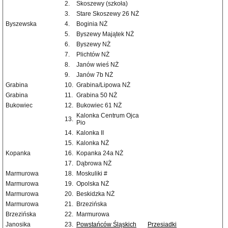
2.
Skoszewy (szkoła)
3.
Stare Skoszewy 26 NŻ
Byszewska
4.
Boginia NŻ
5.
Byszewy Majątek NŻ
6.
Byszewy NŻ
7.
Plichtów NŻ
8.
Janów wieś NŻ
9.
Janów 7b NŻ
Grabina
10.
Grabina/Lipowa NŻ
Grabina
11.
Grabina 50 NŻ
Bukowiec
12.
Bukowiec 61 NŻ
Kalonka Centrum Ojca
13.
Pio
14.
Kalonka II
15.
Kalonka NŻ
Kopanka
16.
Kopanka 24a NŻ
17.
Dąbrowa NŻ
Marmurowa
18.
Moskuliki #
Marmurowa
19.
Opolska NŻ
Marmurowa
20.
Beskidzka NŻ
Marmurowa
21.
Brzezińska
Brzezińska
22.
Marmurowa
Janosika
23.
Powstańców Śląskich
Przesiadki