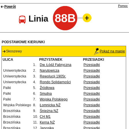
Pomoc
Powrót
88B
Linia
PODSTAWOWE KIERUNKI
Skoszewy
Pokaż na mapie
ULICA
PRZYSTANEK
PRZESIADKI
1.
Dw. Łódź Fabryczna
Przesiadki
Uniwersytecka
2.
Narutowicza
Przesiadki
Uniwersytecka
3.
Rewolucji 1905r.
Przesiadki
Uniwersytecka
4.
Rondo Solidarności
Przesiadki
Palki
5.
Źródłowa
Przesiadki
Palki
6.
Smutna
Przesiadki
Palki
7.
Wojska Polskiego
Przesiadki
Wojska Polskiego
8.
Łomnicka NŻ
Przesiadki
Brzezińska
9.
Śnieżna NŻ
Przesiadki
Brzezińska
10.
CH M1
Przesiadki
Brzezińska
11.
Kerna NŻ
Przesiadki
Brzezińska
12.
Janosika
Przesiadki