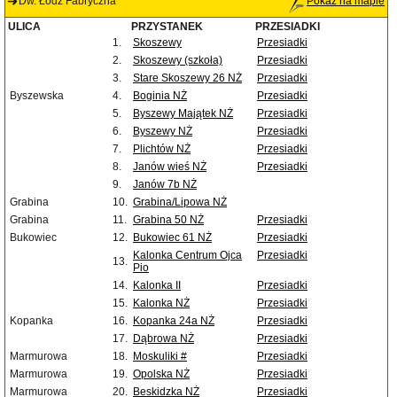
Dw. Łódź Fabryczna
Pokaż na mapie
ULICA
PRZYSTANEK
PRZESIADKI
1.
Skoszewy
Przesiadki
2.
Skoszewy (szkoła)
Przesiadki
3.
Stare Skoszewy 26 NŻ
Przesiadki
Byszewska
4.
Boginia NŻ
Przesiadki
5.
Byszewy Majątek NŻ
Przesiadki
6.
Byszewy NŻ
Przesiadki
7.
Plichtów NŻ
Przesiadki
8.
Janów wieś NŻ
Przesiadki
9.
Janów 7b NŻ
Grabina
10.
Grabina/Lipowa NŻ
Grabina
11.
Grabina 50 NŻ
Przesiadki
Bukowiec
12.
Bukowiec 61 NŻ
Przesiadki
Kalonka Centrum Ojca
Przesiadki
13.
Pio
14.
Kalonka II
Przesiadki
15.
Kalonka NŻ
Przesiadki
Kopanka
16.
Kopanka 24a NŻ
Przesiadki
17.
Dąbrowa NŻ
Przesiadki
Marmurowa
18.
Moskuliki #
Przesiadki
Marmurowa
19.
Opolska NŻ
Przesiadki
Marmurowa
20.
Beskidzka NŻ
Przesiadki