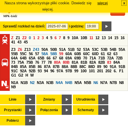
Nasza strona wykorzystuje pliki cookie. Dowiedz się
więcej
x
#
więcej.
Sprawdź rozkład na dzień:
i godzinę:
Z
Z1
Z2
0
1
2
3
4
5
6
7
8
9
10A
10B
11
12
13
14
15
16
41
43
45
Z3
Z6
Z13
Z43
50A
50B
51A
51B
52
53A
53C
53B
54B
55A
55B
55C
56
57
58A
58B
59
60A
60B
60C
60D
61
62
63
64A
64B
65A
65B
66
67
68
69A
69B
70
71A
71B
72A
72B
73
75A
75B
76
77
78
80A
80B
81A
81B
82A
82B
83
84A
84B
85A
85B
86
87A
87B
88A
88B
88C
88D
89
90
91A
91B
91C
92A
92B
93
94
96
97A
97B
99
100
101
201
202
6.
F1
G1
G2
H
W
N1A
N1B
N2
N3A
N3B
N4A
N4B
N5A
N5B
N6
N7A
N7B
N8
N9
Linie
Zmiany
Utrudnienia
Przystanki
Połączenia
Schematy
Pobierz