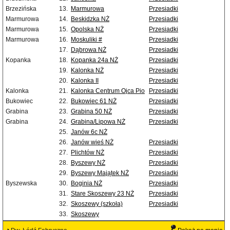
Brzezińska
13.
Marmurowa
Przesiadki
Marmurowa
14.
Beskidzka NŻ
Przesiadki
Marmurowa
15.
Opolska NŻ
Przesiadki
Marmurowa
16.
Moskuliki #
Przesiadki
17.
Dąbrowa NŻ
Przesiadki
Kopanka
18.
Kopanka 24a NŻ
Przesiadki
19.
Kalonka NŻ
Przesiadki
20.
Kalonka II
Przesiadki
Kalonka
21.
Kalonka Centrum Ojca Pio
Przesiadki
Bukowiec
22.
Bukowiec 61 NŻ
Przesiadki
Grabina
23.
Grabina 50 NŻ
Przesiadki
Grabina
24.
Grabina/Lipowa NŻ
Przesiadki
25.
Janów 6c NŻ
26.
Janów wieś NŻ
Przesiadki
27.
Plichtów NŻ
Przesiadki
28.
Byszewy NŻ
Przesiadki
29.
Byszewy Majątek NŻ
Przesiadki
Byszewska
30.
Boginia NŻ
Przesiadki
31.
Stare Skoszewy 23 NŻ
Przesiadki
32.
Skoszewy (szkoła)
Przesiadki
33.
Skoszewy