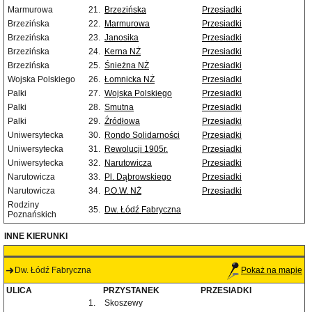
Marmurowa
21.
Brzezińska
Przesiadki
Brzezińska
22.
Marmurowa
Przesiadki
Brzezińska
23.
Janosika
Przesiadki
Brzezińska
24.
Kerna NŻ
Przesiadki
Brzezińska
25.
Śnieżna NŻ
Przesiadki
Wojska Polskiego
26.
Łomnicka NŻ
Przesiadki
Palki
27.
Wojska Polskiego
Przesiadki
Palki
28.
Smutna
Przesiadki
Palki
29.
Źródłowa
Przesiadki
Uniwersytecka
30.
Rondo Solidarności
Przesiadki
Uniwersytecka
31.
Rewolucji 1905r.
Przesiadki
Uniwersytecka
32.
Narutowicza
Przesiadki
Narutowicza
33.
Pl. Dąbrowskiego
Przesiadki
Narutowicza
34.
P.O.W. NŻ
Przesiadki
Rodziny
35.
Dw. Łódź Fabryczna
Poznańskich
INNE KIERUNKI
Dw. Łódź Fabryczna
Pokaż na mapie
ULICA
PRZYSTANEK
PRZESIADKI
1.
Skoszewy