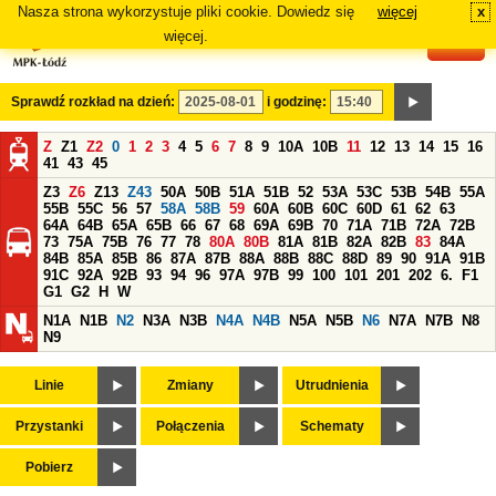
Nasza strona wykorzystuje pliki cookie. Dowiedz się
więcej
x
#
więcej.
Sprawdź rozkład na dzień:
i godzinę:
Z
Z1
Z2
0
1
2
3
4
5
6
7
8
9
10A
10B
11
12
13
14
15
16
41
43
45
Z3
Z6
Z13
Z43
50A
50B
51A
51B
52
53A
53C
53B
54B
55A
55B
55C
56
57
58A
58B
59
60A
60B
60C
60D
61
62
63
64A
64B
65A
65B
66
67
68
69A
69B
70
71A
71B
72A
72B
73
75A
75B
76
77
78
80A
80B
81A
81B
82A
82B
83
84A
84B
85A
85B
86
87A
87B
88A
88B
88C
88D
89
90
91A
91B
91C
92A
92B
93
94
96
97A
97B
99
100
101
201
202
6.
F1
G1
G2
H
W
N1A
N1B
N2
N3A
N3B
N4A
N4B
N5A
N5B
N6
N7A
N7B
N8
N9
Linie
Zmiany
Utrudnienia
Przystanki
Połączenia
Schematy
Pobierz