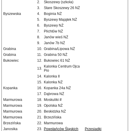
2.
Skoszewy (szkoła)
3.
Stare Skoszewy 26 NŻ
Byszewska
4.
Boginia NŻ
5.
Byszewy Majątek NŻ
6.
Byszewy NŻ
7.
Plichtów NŻ
8.
Janów wieś NŻ
9.
Janów 7b NŻ
Grabina
10.
Grabina/Lipowa NŻ
Grabina
11.
Grabina 50 NŻ
Bukowiec
12.
Bukowiec 61 NŻ
Kalonka Centrum Ojca
13.
Pio
14.
Kalonka II
15.
Kalonka NŻ
Kopanka
16.
Kopanka 24a NŻ
17.
Dąbrowa NŻ
Marmurowa
18.
Moskuliki #
Marmurowa
19.
Opolska NŻ
Marmurowa
20.
Beskidzka NŻ
Marmurowa
21.
Brzezińska
Brzezińska
22.
Marmurowa
Janosika
23.
Powstańców Śląskich
Przesiadki