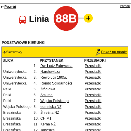
Pomoc
Powrót
88B
Linia
PODSTAWOWE KIERUNKI
Skoszewy
Pokaż na mapie
ULICA
PRZYSTANEK
PRZESIADKI
1.
Dw. Łódź Fabryczna
Przesiadki
Uniwersytecka
2.
Narutowicza
Przesiadki
Uniwersytecka
3.
Rewolucji 1905r.
Przesiadki
Uniwersytecka
4.
Rondo Solidarności
Przesiadki
Palki
5.
Źródłowa
Przesiadki
Palki
6.
Smutna
Przesiadki
Palki
7.
Wojska Polskiego
Przesiadki
Wojska Polskiego
8.
Łomnicka NŻ
Przesiadki
Brzezińska
9.
Śnieżna NŻ
Przesiadki
Brzezińska
10.
CH M1
Przesiadki
Brzezińska
11.
Kerna NŻ
Przesiadki
Brzezińska
12.
Janosika
Przesiadki