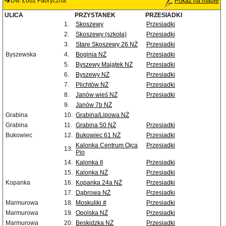
Dw. Łódź Fabryczna
Pokaż na mapie
ULICA
PRZYSTANEK
PRZESIADKI
1.
Skoszewy
Przesiadki
2.
Skoszewy (szkoła)
Przesiadki
3.
Stare Skoszewy 26 NŻ
Przesiadki
Byszewska
4.
Boginia NŻ
Przesiadki
5.
Byszewy Majątek NŻ
Przesiadki
6.
Byszewy NŻ
Przesiadki
7.
Plichtów NŻ
Przesiadki
8.
Janów wieś NŻ
Przesiadki
9.
Janów 7b NŻ
Grabina
10.
Grabina/Lipowa NŻ
Grabina
11.
Grabina 50 NŻ
Przesiadki
Bukowiec
12.
Bukowiec 61 NŻ
Przesiadki
Kalonka Centrum Ojca
Przesiadki
13.
Pio
14.
Kalonka II
Przesiadki
15.
Kalonka NŻ
Przesiadki
Kopanka
16.
Kopanka 24a NŻ
Przesiadki
17.
Dąbrowa NŻ
Przesiadki
Marmurowa
18.
Moskuliki #
Przesiadki
Marmurowa
19.
Opolska NŻ
Przesiadki
Marmurowa
20.
Beskidzka NŻ
Przesiadki