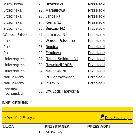
Marmurowa
21.
Brzezińska
Przesiadki
Brzezińska
22.
Marmurowa
Przesiadki
Brzezińska
23.
Janosika
Przesiadki
Brzezińska
24.
Kerna NŻ
Przesiadki
Brzezińska
25.
Śnieżna NŻ
Przesiadki
Wojska Polskiego
26.
Łomnicka NŻ
Przesiadki
Palki
27.
Wojska Polskiego
Przesiadki
Palki
28.
Smutna
Przesiadki
Palki
29.
Źródłowa
Przesiadki
Uniwersytecka
30.
Rondo Solidarności
Przesiadki
Uniwersytecka
31.
Rewolucji 1905r.
Przesiadki
Uniwersytecka
32.
Narutowicza
Przesiadki
Narutowicza
33.
Pl. Dąbrowskiego
Przesiadki
Narutowicza
34.
P.O.W. NŻ
Przesiadki
Rodziny
35.
Dw. Łódź Fabryczna
Poznańskich
INNE KIERUNKI
Dw. Łódź Fabryczna
Pokaż na mapie
ULICA
PRZYSTANEK
PRZESIADKI
1.
Skoszewy