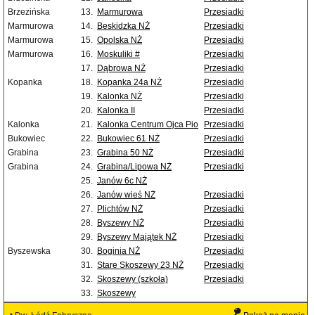
Brzezińska
13.
Marmurowa
Przesiadki
Marmurowa
14.
Beskidzka NŻ
Przesiadki
Marmurowa
15.
Opolska NŻ
Przesiadki
Marmurowa
16.
Moskuliki #
Przesiadki
17.
Dąbrowa NŻ
Przesiadki
Kopanka
18.
Kopanka 24a NŻ
Przesiadki
19.
Kalonka NŻ
Przesiadki
20.
Kalonka II
Przesiadki
Kalonka
21.
Kalonka Centrum Ojca Pio
Przesiadki
Bukowiec
22.
Bukowiec 61 NŻ
Przesiadki
Grabina
23.
Grabina 50 NŻ
Przesiadki
Grabina
24.
Grabina/Lipowa NŻ
Przesiadki
25.
Janów 6c NŻ
26.
Janów wieś NŻ
Przesiadki
27.
Plichtów NŻ
Przesiadki
28.
Byszewy NŻ
Przesiadki
29.
Byszewy Majątek NŻ
Przesiadki
Byszewska
30.
Boginia NŻ
Przesiadki
31.
Stare Skoszewy 23 NŻ
Przesiadki
32.
Skoszewy (szkoła)
Przesiadki
33.
Skoszewy