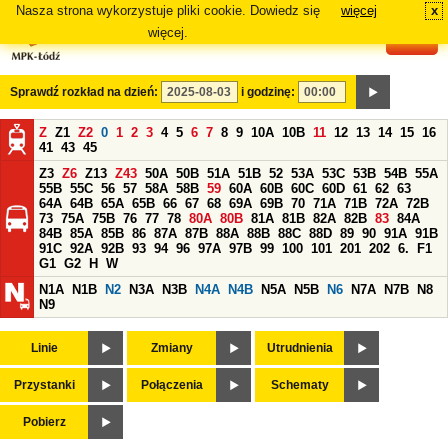
Nasza strona wykorzystuje pliki cookie. Dowiedz się
więcej
x
#
więcej.
Sprawdź rozkład na dzień:
i godzinę:
Z
Z1
Z2
0
1
2
3
4
5
6
7
8
9
10A
10B
11
12
13
14
15
16
41
43
45
Z3
Z6
Z13
Z43
50A
50B
51A
51B
52
53A
53C
53B
54B
55A
55B
55C
56
57
58A
58B
59
60A
60B
60C
60D
61
62
63
64A
64B
65A
65B
66
67
68
69A
69B
70
71A
71B
72A
72B
73
75A
75B
76
77
78
80A
80B
81A
81B
82A
82B
83
84A
84B
85A
85B
86
87A
87B
88A
88B
88C
88D
89
90
91A
91B
91C
92A
92B
93
94
96
97A
97B
99
100
101
201
202
6.
F1
G1
G2
H
W
N1A
N1B
N2
N3A
N3B
N4A
N4B
N5A
N5B
N6
N7A
N7B
N8
N9
Linie
Zmiany
Utrudnienia
Przystanki
Połączenia
Schematy
Pobierz