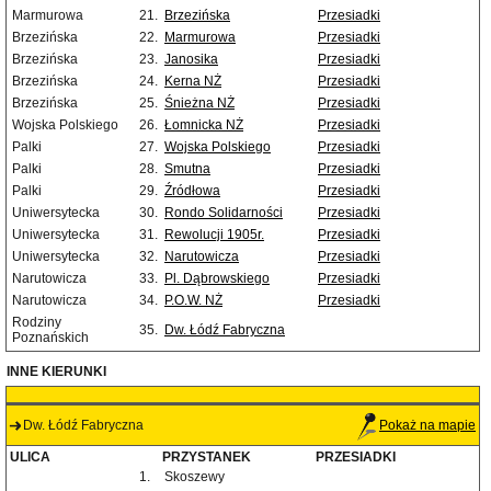
Marmurowa
21.
Brzezińska
Przesiadki
Brzezińska
22.
Marmurowa
Przesiadki
Brzezińska
23.
Janosika
Przesiadki
Brzezińska
24.
Kerna NŻ
Przesiadki
Brzezińska
25.
Śnieżna NŻ
Przesiadki
Wojska Polskiego
26.
Łomnicka NŻ
Przesiadki
Palki
27.
Wojska Polskiego
Przesiadki
Palki
28.
Smutna
Przesiadki
Palki
29.
Źródłowa
Przesiadki
Uniwersytecka
30.
Rondo Solidarności
Przesiadki
Uniwersytecka
31.
Rewolucji 1905r.
Przesiadki
Uniwersytecka
32.
Narutowicza
Przesiadki
Narutowicza
33.
Pl. Dąbrowskiego
Przesiadki
Narutowicza
34.
P.O.W. NŻ
Przesiadki
Rodziny
35.
Dw. Łódź Fabryczna
Poznańskich
INNE KIERUNKI
Dw. Łódź Fabryczna
Pokaż na mapie
ULICA
PRZYSTANEK
PRZESIADKI
1.
Skoszewy