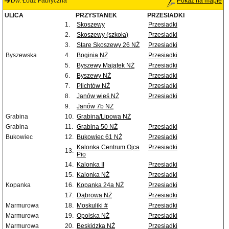
Dw. Łódź Fabryczna
Pokaż na mapie
ULICA
PRZYSTANEK
PRZESIADKI
1.
Skoszewy
Przesiadki
2.
Skoszewy (szkoła)
Przesiadki
3.
Stare Skoszewy 26 NŻ
Przesiadki
Byszewska
4.
Boginia NŻ
Przesiadki
5.
Byszewy Majątek NŻ
Przesiadki
6.
Byszewy NŻ
Przesiadki
7.
Plichtów NŻ
Przesiadki
8.
Janów wieś NŻ
Przesiadki
9.
Janów 7b NŻ
Grabina
10.
Grabina/Lipowa NŻ
Grabina
11.
Grabina 50 NŻ
Przesiadki
Bukowiec
12.
Bukowiec 61 NŻ
Przesiadki
Kalonka Centrum Ojca
Przesiadki
13.
Pio
14.
Kalonka II
Przesiadki
15.
Kalonka NŻ
Przesiadki
Kopanka
16.
Kopanka 24a NŻ
Przesiadki
17.
Dąbrowa NŻ
Przesiadki
Marmurowa
18.
Moskuliki #
Przesiadki
Marmurowa
19.
Opolska NŻ
Przesiadki
Marmurowa
20.
Beskidzka NŻ
Przesiadki