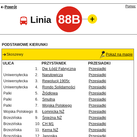
Pomoc
Powrót
88B
Linia
PODSTAWOWE KIERUNKI
Skoszewy
Pokaż na mapie
ULICA
PRZYSTANEK
PRZESIADKI
1.
Dw. Łódź Fabryczna
Przesiadki
Uniwersytecka
2.
Narutowicza
Przesiadki
Uniwersytecka
3.
Rewolucji 1905r.
Przesiadki
Uniwersytecka
4.
Rondo Solidarności
Przesiadki
Palki
5.
Źródłowa
Przesiadki
Palki
6.
Smutna
Przesiadki
Palki
7.
Wojska Polskiego
Przesiadki
Wojska Polskiego
8.
Łomnicka NŻ
Przesiadki
Brzezińska
9.
Śnieżna NŻ
Przesiadki
Brzezińska
10.
CH M1
Przesiadki
Brzezińska
11.
Kerna NŻ
Przesiadki
Brzezińska
12.
Janosika
Przesiadki