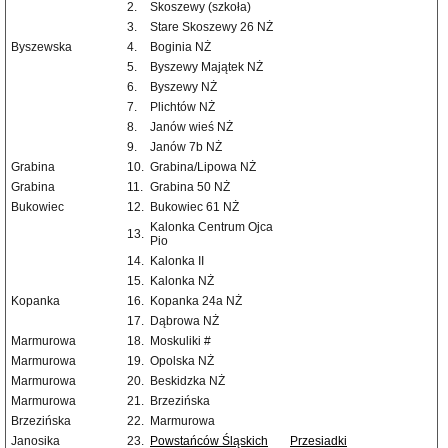
2.
Skoszewy (szkoła)
3.
Stare Skoszewy 26 NŻ
Byszewska
4.
Boginia NŻ
5.
Byszewy Majątek NŻ
6.
Byszewy NŻ
7.
Plichtów NŻ
8.
Janów wieś NŻ
9.
Janów 7b NŻ
Grabina
10.
Grabina/Lipowa NŻ
Grabina
11.
Grabina 50 NŻ
Bukowiec
12.
Bukowiec 61 NŻ
Kalonka Centrum Ojca
13.
Pio
14.
Kalonka II
15.
Kalonka NŻ
Kopanka
16.
Kopanka 24a NŻ
17.
Dąbrowa NŻ
Marmurowa
18.
Moskuliki #
Marmurowa
19.
Opolska NŻ
Marmurowa
20.
Beskidzka NŻ
Marmurowa
21.
Brzezińska
Brzezińska
22.
Marmurowa
Janosika
23.
Powstańców Śląskich
Przesiadki