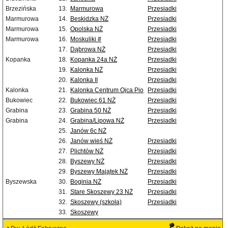
Brzezińska
13.
Marmurowa
Przesiadki
Marmurowa
14.
Beskidzka NŻ
Przesiadki
Marmurowa
15.
Opolska NŻ
Przesiadki
Marmurowa
16.
Moskuliki #
Przesiadki
17.
Dąbrowa NŻ
Przesiadki
Kopanka
18.
Kopanka 24a NŻ
Przesiadki
19.
Kalonka NŻ
Przesiadki
20.
Kalonka II
Przesiadki
Kalonka
21.
Kalonka Centrum Ojca Pio
Przesiadki
Bukowiec
22.
Bukowiec 61 NŻ
Przesiadki
Grabina
23.
Grabina 50 NŻ
Przesiadki
Grabina
24.
Grabina/Lipowa NŻ
Przesiadki
25.
Janów 6c NŻ
26.
Janów wieś NŻ
Przesiadki
27.
Plichtów NŻ
Przesiadki
28.
Byszewy NŻ
Przesiadki
29.
Byszewy Majątek NŻ
Przesiadki
Byszewska
30.
Boginia NŻ
Przesiadki
31.
Stare Skoszewy 23 NŻ
Przesiadki
32.
Skoszewy (szkoła)
Przesiadki
33.
Skoszewy