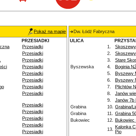
Pokaż na mapie
Dw. Łódź Fabryczna
PRZESIADKI
ULICA
PRZYSTA
yczna
Przesiadki
1.
Skoszewy
Przesiadki
2.
Skoszewy 
.
Przesiadki
3.
Stare Sko
ości
Przesiadki
Byszewska
4.
Boginia N
Przesiadki
5.
Byszewy 
Przesiadki
6.
Byszewy 
go
Przesiadki
7.
Plichtów 
Przesiadki
8.
Janów wi
9.
Janów 7b
Przesiadki
Grabina
10.
Grabina/L
Przesiadki
Grabina
11.
Grabina 5
Przesiadki
Bukowiec
12.
Bukowiec
Przesiadki
Kalonka C
13.
Przesiadki
Pio