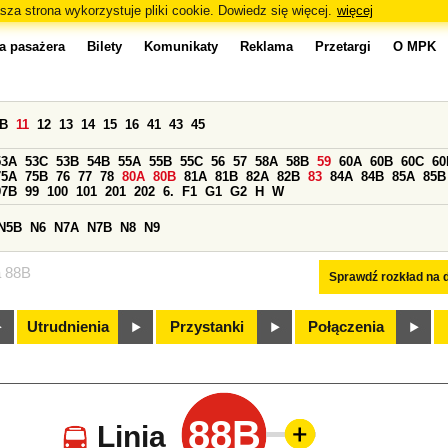
sza strona wykorzystuje pliki cookie. Dowiedz się więcej.
więcej
a pasażera
Bilety
Komunikaty
Reklama
Przetargi
O MPK
0B
11
12
13
14
15
16
41
43
45
53A
53C
53B
54B
55A
55B
55C
56
57
58A
58B
59
60A
60B
60C
60
75A
75B
76
77
78
80A
80B
81A
81B
82A
82B
83
84A
84B
85A
85B
97B
99
100
101
201
202
6.
F1
G1
G2
H
W
N5B
N6
N7A
N7B
N8
N9
a 88B
Sprawdź rozkład na d
Utrudnienia
Przystanki
Połączenia
88B
Linia