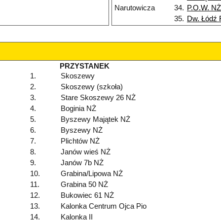
Narutowicza
34.
P.O.W. NŻ
35.
Dw. Łódź 
PRZYSTANEK
1.
Skoszewy
2.
Skoszewy (szkoła)
3.
Stare Skoszewy 26 NŻ
4.
Boginia NŻ
5.
Byszewy Majątek NŻ
6.
Byszewy NŻ
7.
Plichtów NŻ
8.
Janów wieś NŻ
9.
Janów 7b NŻ
10.
Grabina/Lipowa NŻ
11.
Grabina 50 NŻ
12.
Bukowiec 61 NŻ
13.
Kalonka Centrum Ojca Pio
14.
Kalonka II