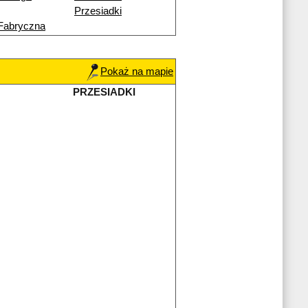
Przesiadki
Fabryczna
Pokaż na mapie
PRZESIADKI