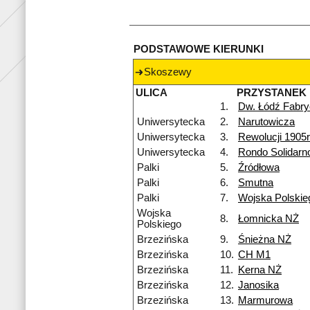
PODSTAWOWE KIERUNKI
Skoszewy
ULICA
PRZYSTANEK
1.
Dw. Łódź Fabr
Uniwersytecka
2.
Narutowicza
Uniwersytecka
3.
Rewolucji 1905r
Uniwersytecka
4.
Rondo Solidarn
Palki
5.
Źródłowa
Palki
6.
Smutna
Palki
7.
Wojska Polskie
Wojska
8.
Łomnicka NŻ
Polskiego
Brzezińska
9.
Śnieżna NŻ
Brzezińska
10.
CH M1
Brzezińska
11.
Kerna NŻ
Brzezińska
12.
Janosika
Brzezińska
13.
Marmurowa