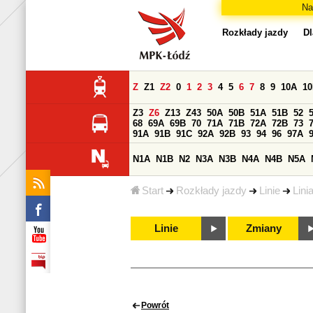
Na
Rozkłady jazdy
Dl
Z
Z1
Z2
0
1
2
3
4
5
6
7
8
9
10A
1
Z3
Z6
Z13
Z43
50A
50B
51A
51B
52
68
69A
69B
70
71A
71B
72A
72B
73
91A
91B
91C
92A
92B
93
94
96
97A
N1A
N1B
N2
N3A
N3B
N4A
N4B
N5A
Start
Rozkłady jazdy
Linie
Lini
Linie
Zmiany
Powrót