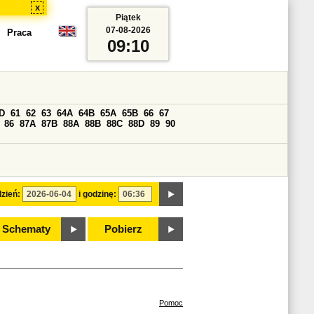
x
Piątek
07-08-2026
Praca
09:10
D
61
62
63
64A
64B
65A
65B
66
67
86
87A
87B
88A
88B
88C
88D
89
90
zień:
i godzinę:
Schematy
Pobierz
Pomoc