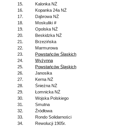
15.
Kalonka NŻ
16.
Kopanka 24a NŻ
17.
Dąbrowa NŻ
18.
Moskuliki #
19.
Opolska NŻ
20.
Beskidzka NŻ
21.
Brzezińska
22.
Marmurowa
23.
Powstańców Śląskich
24.
Wyżynna
25.
Powstańców Śląskich
26.
Janosika
27.
Kerna NŻ
28.
Śnieżna NŻ
29.
Łomnicka NŻ
30.
Wojska Polskiego
31.
Smutna
32.
Źródłowa
33.
Rondo Solidarności
34.
Rewolucji 1905r.