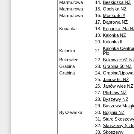
Marmurowa
14.
Beskidzka NŻ
Marmurowa
15.
Opolska NŻ
Marmurowa
16.
Moskuliki #
17.
Dąbrowa NŻ
Kopanka
18.
Kopanka 24a N
19.
Kalonka NŻ
20.
Kalonka II
Kalonka Centr
Kalonka
21.
Pio
Bukowiec
22.
Bukowiec 61 N
Grabina
23.
Grabina 50 NŻ
Grabina
24.
Grabina/Lipowa
25.
Janów 6c NŻ
26.
Janów wieś NŻ
27.
Plichtów NŻ
28.
Byszewy NŻ
29.
Byszewy Mająt
Byszewska
30.
Boginia NŻ
31.
Stare Skoszew
32.
Skoszewy (szko
33.
Skoszewy