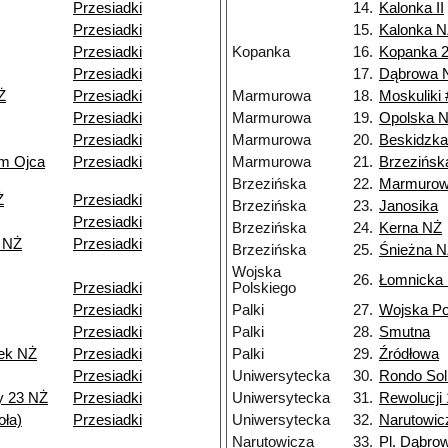
Przesiadki
14.
Kalonka II
Przesiadki
15.
Kalonka 
Przesiadki
Kopanka
16.
Kopanka 
Przesiadki
17.
Dąbrowa 
Ż
Przesiadki
Marmurowa
18.
Moskuliki 
Przesiadki
Marmurowa
19.
Opolska 
Przesiadki
Marmurowa
20.
Beskidzk
um Ojca
Przesiadki
Marmurowa
21.
Brzezińsk
Brzezińska
22.
Marmuro
Ż
Przesiadki
Brzezińska
23.
Janosika
Przesiadki
Brzezińska
24.
Kerna NŻ
 NŻ
Przesiadki
Brzezińska
25.
Śnieżna 
Wojska
26.
Łomnicka
Przesiadki
Polskiego
Przesiadki
Palki
27.
Wojska Po
Przesiadki
Palki
28.
Smutna
ek NŻ
Przesiadki
Palki
29.
Źródłowa
Przesiadki
Uniwersytecka
30.
Rondo Sol
y 23 NŻ
Przesiadki
Uniwersytecka
31.
Rewolucji 
ła)
Przesiadki
Uniwersytecka
32.
Narutowic
Narutowicza
33.
Pl. Dąbro