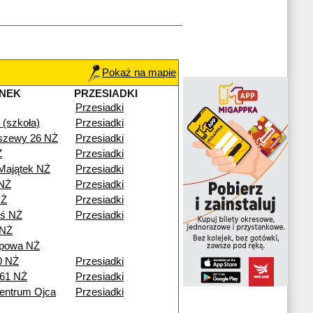
Pokaż na mapie
NEK
PRZESIADKI
Przesiadki
(szkoła)
Przesiadki
szewy 26 NŻ
Przesiadki
Ż
Przesiadki
Majątek NŻ
Przesiadki
NŻ
Przesiadki
NŻ
Przesiadki
eś NŻ
Przesiadki
 NŻ
ipowa NŻ
0 NŻ
Przesiadki
 61 NŻ
Przesiadki
entrum Ojca
Przesiadki