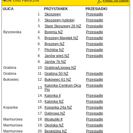
Dw. Łódź Fabryczna
Pokaż na mapie
ULICA
PRZYSTANEK
PRZESIADKI
1.
Skoszewy
Przesiadki
2.
Skoszewy (szkoła)
Przesiadki
3.
Stare Skoszewy 26 NŻ
Przesiadki
Byszewska
4.
Boginia NŻ
Przesiadki
5.
Byszewy Majątek NŻ
Przesiadki
6.
Byszewy NŻ
Przesiadki
7.
Plichtów NŻ
Przesiadki
8.
Janów wieś NŻ
Przesiadki
9.
Janów 7b NŻ
Grabina
10.
Grabina/Lipowa NŻ
Grabina
11.
Grabina 50 NŻ
Przesiadki
Bukowiec
12.
Bukowiec 61 NŻ
Przesiadki
Kalonka Centrum Ojca
Przesiadki
13.
Pio
14.
Kalonka II
Przesiadki
15.
Kalonka NŻ
Przesiadki
Kopanka
16.
Kopanka 24a NŻ
Przesiadki
17.
Dąbrowa NŻ
Przesiadki
Marmurowa
18.
Moskuliki #
Przesiadki
Marmurowa
19.
Opolska NŻ
Przesiadki
Marmurowa
20.
Beskidzka NŻ
Przesiadki