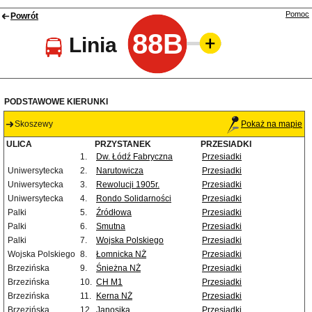
Pomoc
Powrót
88B
Linia
PODSTAWOWE KIERUNKI
Skoszewy
Pokaż na mapie
ULICA
PRZYSTANEK
PRZESIADKI
1.
Dw. Łódź Fabryczna
Przesiadki
Uniwersytecka
2.
Narutowicza
Przesiadki
Uniwersytecka
3.
Rewolucji 1905r.
Przesiadki
Uniwersytecka
4.
Rondo Solidarności
Przesiadki
Palki
5.
Źródłowa
Przesiadki
Palki
6.
Smutna
Przesiadki
Palki
7.
Wojska Polskiego
Przesiadki
Wojska Polskiego
8.
Łomnicka NŻ
Przesiadki
Brzezińska
9.
Śnieżna NŻ
Przesiadki
Brzezińska
10.
CH M1
Przesiadki
Brzezińska
11.
Kerna NŻ
Przesiadki
Brzezińska
12.
Janosika
Przesiadki