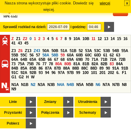
Nasza strona wykorzystuje pliki cookie. Dowiedz się
więcej
x
#
więcej.
Sprawdź rozkład na dzień:
i godzinę:
Z
Z1
Z2
0
1
2
3
4
5
6
7
8
9
10A
10B
11
12
13
14
15
16
41
43
45
Z3
Z6
Z13
Z43
50A
50B
51A
51B
52
53A
53C
53B
54B
55A
55B
55C
56
57
58A
58B
59
60A
60B
60C
60D
61
62
63
64A
64B
65A
65B
66
67
68
69A
69B
70
71A
71B
72A
72B
73
75A
75B
76
77
78
80A
80B
81A
81B
82A
82B
83
84A
84B
85A
85B
86
87A
87B
88A
88B
88C
88D
89
90
91A
91B
91C
92A
92B
93
94
96
97A
97B
99
100
101
201
202
6.
F1
G1
G2
H
W
N1A
N1B
N2
N3A
N3B
N4A
N4B
N5A
N5B
N6
N7A
N7B
N8
N9
Linie
Zmiany
Utrudnienia
Przystanki
Połączenia
Schematy
Pobierz