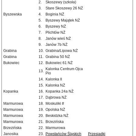
2.
Skoszewy (szkoła)
3.
Stare Skoszewy 26 NŻ
Byszewska
4.
Boginia NŻ
5.
Byszewy Majątek NŻ
6.
Byszewy NŻ
7.
Plichtów NŻ
8.
Janów wieś NŻ
9.
Janów 7b NŻ
Grabina
10.
Grabina/Lipowa NŻ
Grabina
11.
Grabina 50 NŻ
Bukowiec
12.
Bukowiec 61 NŻ
Kalonka Centrum Ojca
13.
Pio
14.
Kalonka II
15.
Kalonka NŻ
Kopanka
16.
Kopanka 24a NŻ
17.
Dąbrowa NŻ
Marmurowa
18.
Moskuliki #
Marmurowa
19.
Opolska NŻ
Marmurowa
20.
Beskidzka NŻ
Marmurowa
21.
Brzezińska
Brzezińska
22.
Marmurowa
Janosika
23.
Powstańców Śląskich
Przesiadki