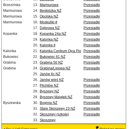
Brzezińska
13.
Marmurowa
Przesiadki
Marmurowa
14.
Beskidzka NŻ
Przesiadki
Marmurowa
15.
Opolska NŻ
Przesiadki
Marmurowa
16.
Moskuliki #
Przesiadki
17.
Dąbrowa NŻ
Przesiadki
Kopanka
18.
Kopanka 24a NŻ
Przesiadki
19.
Kalonka NŻ
Przesiadki
20.
Kalonka II
Przesiadki
Kalonka
21.
Kalonka Centrum Ojca Pio
Przesiadki
Bukowiec
22.
Bukowiec 61 NŻ
Przesiadki
Grabina
23.
Grabina 50 NŻ
Przesiadki
Grabina
24.
Grabina/Lipowa NŻ
Przesiadki
25.
Janów 6c NŻ
26.
Janów wieś NŻ
Przesiadki
27.
Plichtów NŻ
Przesiadki
28.
Byszewy NŻ
Przesiadki
29.
Byszewy Majątek NŻ
Przesiadki
Byszewska
30.
Boginia NŻ
Przesiadki
31.
Stare Skoszewy 23 NŻ
Przesiadki
32.
Skoszewy (szkoła)
Przesiadki
33.
Skoszewy