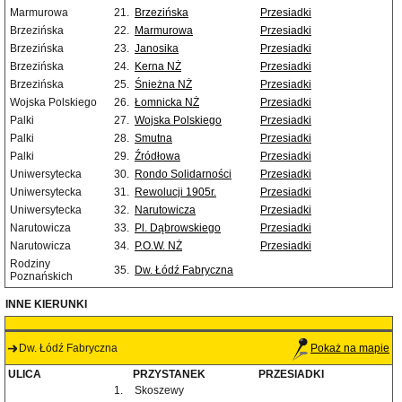
Marmurowa
21.
Brzezińska
Przesiadki
Brzezińska
22.
Marmurowa
Przesiadki
Brzezińska
23.
Janosika
Przesiadki
Brzezińska
24.
Kerna NŻ
Przesiadki
Brzezińska
25.
Śnieżna NŻ
Przesiadki
Wojska Polskiego
26.
Łomnicka NŻ
Przesiadki
Palki
27.
Wojska Polskiego
Przesiadki
Palki
28.
Smutna
Przesiadki
Palki
29.
Źródłowa
Przesiadki
Uniwersytecka
30.
Rondo Solidarności
Przesiadki
Uniwersytecka
31.
Rewolucji 1905r.
Przesiadki
Uniwersytecka
32.
Narutowicza
Przesiadki
Narutowicza
33.
Pl. Dąbrowskiego
Przesiadki
Narutowicza
34.
P.O.W. NŻ
Przesiadki
Rodziny
35.
Dw. Łódź Fabryczna
Poznańskich
INNE KIERUNKI
Dw. Łódź Fabryczna
Pokaż na mapie
ULICA
PRZYSTANEK
PRZESIADKI
1.
Skoszewy