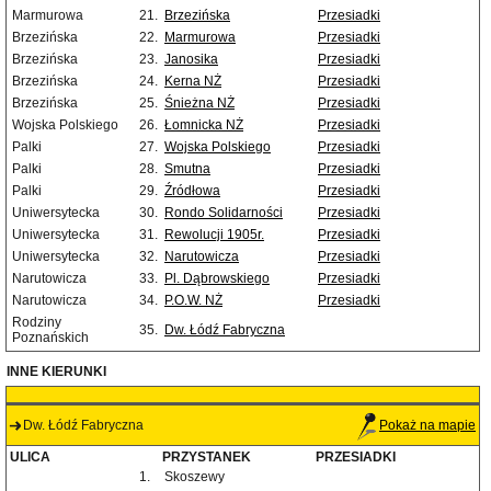
Marmurowa
21.
Brzezińska
Przesiadki
Brzezińska
22.
Marmurowa
Przesiadki
Brzezińska
23.
Janosika
Przesiadki
Brzezińska
24.
Kerna NŻ
Przesiadki
Brzezińska
25.
Śnieżna NŻ
Przesiadki
Wojska Polskiego
26.
Łomnicka NŻ
Przesiadki
Palki
27.
Wojska Polskiego
Przesiadki
Palki
28.
Smutna
Przesiadki
Palki
29.
Źródłowa
Przesiadki
Uniwersytecka
30.
Rondo Solidarności
Przesiadki
Uniwersytecka
31.
Rewolucji 1905r.
Przesiadki
Uniwersytecka
32.
Narutowicza
Przesiadki
Narutowicza
33.
Pl. Dąbrowskiego
Przesiadki
Narutowicza
34.
P.O.W. NŻ
Przesiadki
Rodziny
35.
Dw. Łódź Fabryczna
Poznańskich
INNE KIERUNKI
Dw. Łódź Fabryczna
Pokaż na mapie
ULICA
PRZYSTANEK
PRZESIADKI
1.
Skoszewy