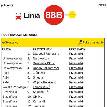
Pomoc
Powrót
88B
Linia
PODSTAWOWE KIERUNKI
Skoszewy
Pokaż na mapie
ULICA
PRZYSTANEK
PRZESIADKI
1.
Dw. Łódź Fabryczna
Przesiadki
Uniwersytecka
2.
Narutowicza
Przesiadki
Uniwersytecka
3.
Rewolucji 1905r.
Przesiadki
Uniwersytecka
4.
Rondo Solidarności
Przesiadki
Palki
5.
Źródłowa
Przesiadki
Palki
6.
Smutna
Przesiadki
Palki
7.
Wojska Polskiego
Przesiadki
Wojska Polskiego
8.
Łomnicka NŻ
Przesiadki
Brzezińska
9.
Śnieżna NŻ
Przesiadki
Brzezińska
10.
CH M1
Przesiadki
Brzezińska
11.
Kerna NŻ
Przesiadki
Brzezińska
12.
Janosika
Przesiadki