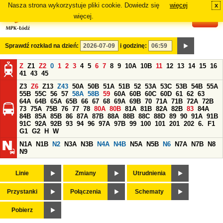
Nasza strona wykorzystuje pliki cookie. Dowiedz się
więcej
x
#
więcej.
Sprawdź rozkład na dzień:
i godzinę:
Z
Z1
Z2
0
1
2
3
4
5
6
7
8
9
10A
10B
11
12
13
14
15
16
41
43
45
Z3
Z6
Z13
Z43
50A
50B
51A
51B
52
53A
53C
53B
54B
55A
55B
55C
56
57
58A
58B
59
60A
60B
60C
60D
61
62
63
64A
64B
65A
65B
66
67
68
69A
69B
70
71A
71B
72A
72B
73
75A
75B
76
77
78
80A
80B
81A
81B
82A
82B
83
84A
84B
85A
85B
86
87A
87B
88A
88B
88C
88D
89
90
91A
91B
91C
92A
92B
93
94
96
97A
97B
99
100
101
201
202
6.
F1
G1
G2
H
W
N1A
N1B
N2
N3A
N3B
N4A
N4B
N5A
N5B
N6
N7A
N7B
N8
N9
Linie
Zmiany
Utrudnienia
Przystanki
Połączenia
Schematy
Pobierz