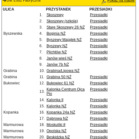
Dw. Łódź Fabryczna
Pokaż na mapie
ULICA
PRZYSTANEK
PRZESIADKI
1.
Skoszewy
Przesiadki
2.
Skoszewy (szkoła)
Przesiadki
3.
Stare Skoszewy 26 NŻ
Przesiadki
Byszewska
4.
Boginia NŻ
Przesiadki
5.
Byszewy Majątek NŻ
Przesiadki
6.
Byszewy NŻ
Przesiadki
7.
Plichtów NŻ
Przesiadki
8.
Janów wieś NŻ
Przesiadki
9.
Janów 7b NŻ
Grabina
10.
Grabina/Lipowa NŻ
Grabina
11.
Grabina 50 NŻ
Przesiadki
Bukowiec
12.
Bukowiec 61 NŻ
Przesiadki
Kalonka Centrum Ojca
Przesiadki
13.
Pio
14.
Kalonka II
Przesiadki
15.
Kalonka NŻ
Przesiadki
Kopanka
16.
Kopanka 24a NŻ
Przesiadki
17.
Dąbrowa NŻ
Przesiadki
Marmurowa
18.
Moskuliki #
Przesiadki
Marmurowa
19.
Opolska NŻ
Przesiadki
Marmurowa
20.
Beskidzka NŻ
Przesiadki