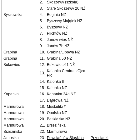
2.
Skoszewy (szkoła)
3.
Stare Skoszewy 26 NŻ
Byszewska
4.
Boginia NŻ
5.
Byszewy Majątek NŻ
6.
Byszewy NŻ
7.
Plichtów NŻ
8.
Janów wieś NŻ
9.
Janów 7b NŻ
Grabina
10.
Grabina/Lipowa NŻ
Grabina
11.
Grabina 50 NŻ
Bukowiec
12.
Bukowiec 61 NŻ
Kalonka Centrum Ojca
13.
Pio
14.
Kalonka II
15.
Kalonka NŻ
Kopanka
16.
Kopanka 24a NŻ
17.
Dąbrowa NŻ
Marmurowa
18.
Moskuliki #
Marmurowa
19.
Opolska NŻ
Marmurowa
20.
Beskidzka NŻ
Marmurowa
21.
Brzezińska
Brzezińska
22.
Marmurowa
Janosika
23.
Powstańców Śląskich
Przesiadki