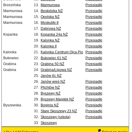
Brzezińska
13.
Marmurowa
Przesiadki
Marmurowa
14.
Beskidzka NŻ
Przesiadki
Marmurowa
15.
Opolska NŻ
Przesiadki
Marmurowa
16.
Moskuliki #
Przesiadki
17.
Dąbrowa NŻ
Przesiadki
Kopanka
18.
Kopanka 24a NŻ
Przesiadki
19.
Kalonka NŻ
Przesiadki
20.
Kalonka II
Przesiadki
Kalonka
21.
Kalonka Centrum Ojca Pio
Przesiadki
Bukowiec
22.
Bukowiec 61 NŻ
Przesiadki
Grabina
23.
Grabina 50 NŻ
Przesiadki
Grabina
24.
Grabina/Lipowa NŻ
Przesiadki
25.
Janów 6c NŻ
26.
Janów wieś NŻ
Przesiadki
27.
Plichtów NŻ
Przesiadki
28.
Byszewy NŻ
Przesiadki
29.
Byszewy Majątek NŻ
Przesiadki
Byszewska
30.
Boginia NŻ
Przesiadki
31.
Stare Skoszewy 23 NŻ
Przesiadki
32.
Skoszewy (szkoła)
Przesiadki
33.
Skoszewy