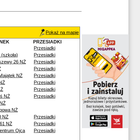
Pokaż na mapie
NEK
PRZESIADKI
Przesiadki
(szkoła)
Przesiadki
szewy 26 NŻ
Przesiadki
Ż
Przesiadki
Majątek NŻ
Przesiadki
NŻ
Przesiadki
NŻ
Przesiadki
eś NŻ
Przesiadki
 NŻ
ipowa NŻ
0 NŻ
Przesiadki
 61 NŻ
Przesiadki
entrum Ojca
Przesiadki