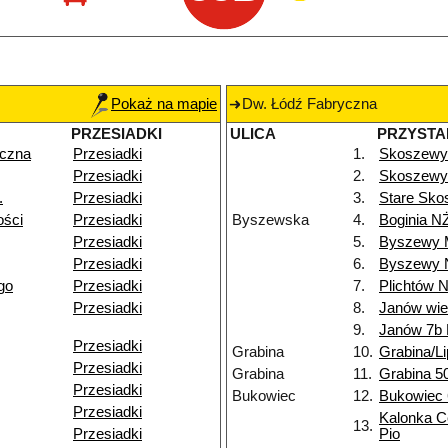
Pokaż na mapie
Dw. Łódź Fabryczna
PRZESIADKI
ULICA
PRZYSTA
yczna
Przesiadki
1.
Skoszewy
Przesiadki
2.
Skoszewy 
.
Przesiadki
3.
Stare Sko
ości
Przesiadki
Byszewska
4.
Boginia N
Przesiadki
5.
Byszewy 
Przesiadki
6.
Byszewy 
go
Przesiadki
7.
Plichtów 
Przesiadki
8.
Janów wi
9.
Janów 7b
Przesiadki
Grabina
10.
Grabina/L
Przesiadki
Grabina
11.
Grabina 5
Przesiadki
Bukowiec
12.
Bukowiec
Przesiadki
Kalonka C
13.
Przesiadki
Pio