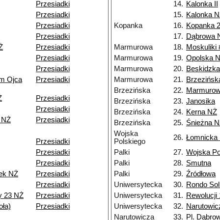
Przesiadki
14.
Kalonka II
Przesiadki
15.
Kalonka 
Przesiadki
Kopanka
16.
Kopanka 
Przesiadki
17.
Dąbrowa 
Ż
Przesiadki
Marmurowa
18.
Moskuliki 
Przesiadki
Marmurowa
19.
Opolska 
Przesiadki
Marmurowa
20.
Beskidzk
um Ojca
Przesiadki
Marmurowa
21.
Brzezińsk
Brzezińska
22.
Marmuro
Ż
Przesiadki
Brzezińska
23.
Janosika
Przesiadki
Brzezińska
24.
Kerna NŻ
 NŻ
Przesiadki
Brzezińska
25.
Śnieżna 
Wojska
26.
Łomnicka
Przesiadki
Polskiego
Przesiadki
Palki
27.
Wojska Po
Przesiadki
Palki
28.
Smutna
ek NŻ
Przesiadki
Palki
29.
Źródłowa
Przesiadki
Uniwersytecka
30.
Rondo Sol
y 23 NŻ
Przesiadki
Uniwersytecka
31.
Rewolucji 
ła)
Przesiadki
Uniwersytecka
32.
Narutowic
Narutowicza
33.
Pl. Dąbro