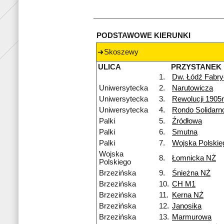
PODSTAWOWE KIERUNKI
Skoszewy
ULICA
PRZYSTANEK
1.
Dw. Łódź Fabr
Uniwersytecka
2.
Narutowicza
Uniwersytecka
3.
Rewolucji 1905r
Uniwersytecka
4.
Rondo Solidarn
Palki
5.
Źródłowa
Palki
6.
Smutna
Palki
7.
Wojska Polskie
Wojska
8.
Łomnicka NŻ
Polskiego
Brzezińska
9.
Śnieżna NŻ
Brzezińska
10.
CH M1
Brzezińska
11.
Kerna NŻ
Brzezińska
12.
Janosika
Brzezińska
13.
Marmurowa