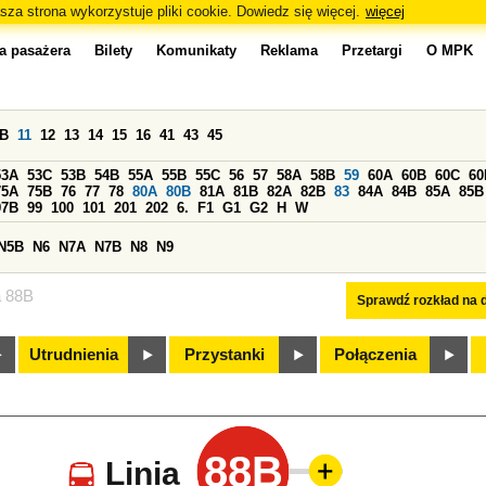
sza strona wykorzystuje pliki cookie. Dowiedz się więcej.
więcej
a pasażera
Bilety
Komunikaty
Reklama
Przetargi
O MPK
0B
11
12
13
14
15
16
41
43
45
53A
53C
53B
54B
55A
55B
55C
56
57
58A
58B
59
60A
60B
60C
60
75A
75B
76
77
78
80A
80B
81A
81B
82A
82B
83
84A
84B
85A
85B
97B
99
100
101
201
202
6.
F1
G1
G2
H
W
N5B
N6
N7A
N7B
N8
N9
a 88B
Sprawdź rozkład na d
Utrudnienia
Przystanki
Połączenia
88B
Linia