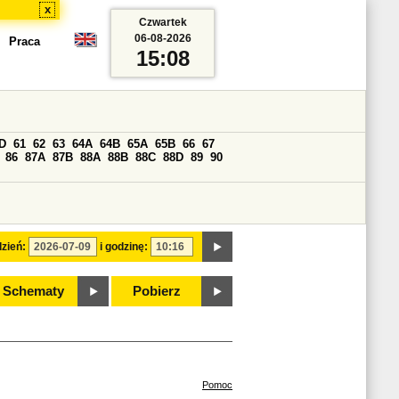
x
Czwartek
06-08-2026
Praca
15:08
D
61
62
63
64A
64B
65A
65B
66
67
86
87A
87B
88A
88B
88C
88D
89
90
zień:
i godzinę:
Schematy
Pobierz
Pomoc