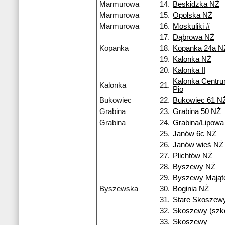
Marmurowa
14.
Beskidzka NŻ
Marmurowa
15.
Opolska NŻ
Marmurowa
16.
Moskuliki #
17.
Dąbrowa NŻ
Kopanka
18.
Kopanka 24a N
19.
Kalonka NŻ
20.
Kalonka II
Kalonka Centr
Kalonka
21.
Pio
Bukowiec
22.
Bukowiec 61 N
Grabina
23.
Grabina 50 NŻ
Grabina
24.
Grabina/Lipowa
25.
Janów 6c NŻ
26.
Janów wieś NŻ
27.
Plichtów NŻ
28.
Byszewy NŻ
29.
Byszewy Mająt
Byszewska
30.
Boginia NŻ
31.
Stare Skoszew
32.
Skoszewy (szko
33.
Skoszewy