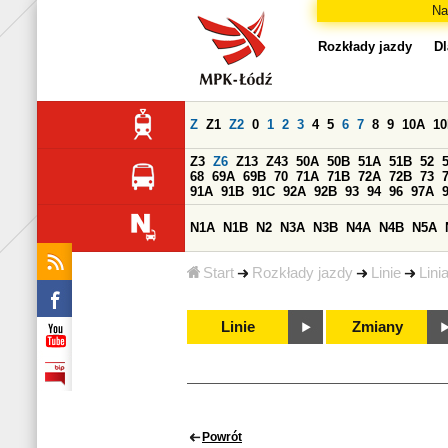
Na
Rozkłady jazdy
Dl
Z
Z1
Z2
0
1
2
3
4
5
6
7
8
9
10A
1
Z3
Z6
Z13
Z43
50A
50B
51A
51B
52
68
69A
69B
70
71A
71B
72A
72B
73
91A
91B
91C
92A
92B
93
94
96
97A
N1A
N1B
N2
N3A
N3B
N4A
N4B
N5A
Start
Rozkłady jazdy
Linie
Lini
Linie
Zmiany
Powrót