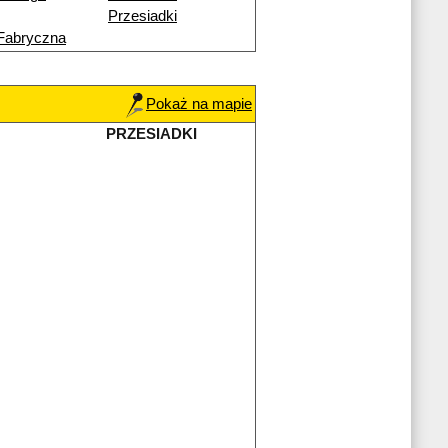
Przesiadki
Fabryczna
Pokaż na mapie
PRZESIADKI