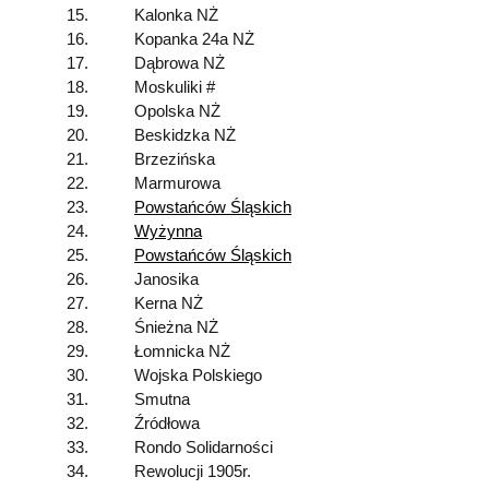
15.
Kalonka NŻ
16.
Kopanka 24a NŻ
17.
Dąbrowa NŻ
18.
Moskuliki #
19.
Opolska NŻ
20.
Beskidzka NŻ
21.
Brzezińska
22.
Marmurowa
23.
Powstańców Śląskich
24.
Wyżynna
25.
Powstańców Śląskich
26.
Janosika
27.
Kerna NŻ
28.
Śnieżna NŻ
29.
Łomnicka NŻ
30.
Wojska Polskiego
31.
Smutna
32.
Źródłowa
33.
Rondo Solidarności
34.
Rewolucji 1905r.