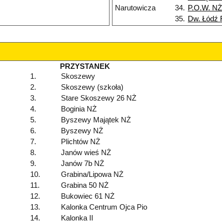
Narutowicza
34.
P.O.W. NŻ
35.
Dw. Łódź 
PRZYSTANEK
1.
Skoszewy
2.
Skoszewy (szkoła)
3.
Stare Skoszewy 26 NŻ
4.
Boginia NŻ
5.
Byszewy Majątek NŻ
6.
Byszewy NŻ
7.
Plichtów NŻ
8.
Janów wieś NŻ
9.
Janów 7b NŻ
10.
Grabina/Lipowa NŻ
11.
Grabina 50 NŻ
12.
Bukowiec 61 NŻ
13.
Kalonka Centrum Ojca Pio
14.
Kalonka II