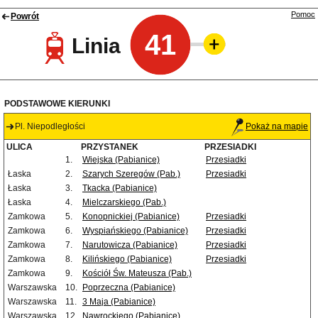
Pomoc
Powrót
41
Linia
PODSTAWOWE KIERUNKI
Pl. Niepodległości
Pokaż na mapie
ULICA
PRZYSTANEK
PRZESIADKI
1.
Wiejska (Pabianice)
Przesiadki
Łaska
2.
Szarych Szeregów (Pab.)
Przesiadki
Łaska
3.
Tkacka (Pabianice)
Łaska
4.
Mielczarskiego (Pab.)
Zamkowa
5.
Konopnickiej (Pabianice)
Przesiadki
Zamkowa
6.
Wyspiańskiego (Pabianice)
Przesiadki
Zamkowa
7.
Narutowicza (Pabianice)
Przesiadki
Zamkowa
8.
Kilińskiego (Pabianice)
Przesiadki
Zamkowa
9.
Kościół Św. Mateusza (Pab.)
Warszawska
10.
Poprzeczna (Pabianice)
Warszawska
11.
3 Maja (Pabianice)
Warszawska
12.
Nawrockiego (Pabianice)