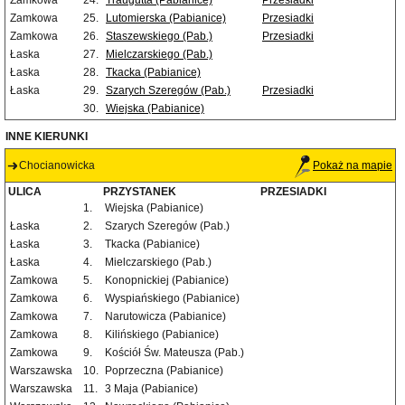
Zamkowa
24.
Traugutta (Pabianice)
Przesiadki
Zamkowa
25.
Lutomierska (Pabianice)
Przesiadki
Zamkowa
26.
Staszewskiego (Pab.)
Przesiadki
Łaska
27.
Mielczarskiego (Pab.)
Łaska
28.
Tkacka (Pabianice)
Łaska
29.
Szarych Szeregów (Pab.)
Przesiadki
30.
Wiejska (Pabianice)
INNE KIERUNKI
Chocianowicka
Pokaż na mapie
ULICA
PRZYSTANEK
PRZESIADKI
1.
Wiejska (Pabianice)
Łaska
2.
Szarych Szeregów (Pab.)
Łaska
3.
Tkacka (Pabianice)
Łaska
4.
Mielczarskiego (Pab.)
Zamkowa
5.
Konopnickiej (Pabianice)
Zamkowa
6.
Wyspiańskiego (Pabianice)
Zamkowa
7.
Narutowicza (Pabianice)
Zamkowa
8.
Kilińskiego (Pabianice)
Zamkowa
9.
Kościół Św. Mateusza (Pab.)
Warszawska
10.
Poprzeczna (Pabianice)
Warszawska
11.
3 Maja (Pabianice)