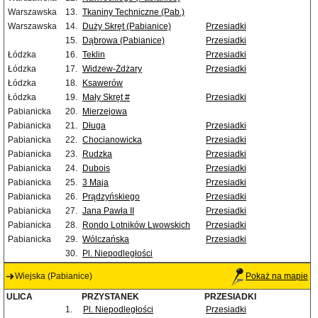
Warszawska
13.
Tkaniny Techniczne (Pab.)
Warszawska
14.
Duży Skręt (Pabianice)
Przesiadki
15.
Dąbrowa (Pabianice)
Przesiadki
Łódzka
16.
Teklin
Przesiadki
Łódzka
17.
Widzew-Żdżary
Przesiadki
Łódzka
18.
Ksawerów
Łódzka
19.
Mały Skręt #
Przesiadki
Pabianicka
20.
Mierzejowa
Pabianicka
21.
Długa
Przesiadki
Pabianicka
22.
Chocianowicka
Przesiadki
Pabianicka
23.
Rudzka
Przesiadki
Pabianicka
24.
Dubois
Przesiadki
Pabianicka
25.
3 Maja
Przesiadki
Pabianicka
26.
Prądzyńskiego
Przesiadki
Pabianicka
27.
Jana Pawła II
Przesiadki
Pabianicka
28.
Rondo Lotników Lwowskich
Przesiadki
Pabianicka
29.
Wólczańska
Przesiadki
30.
Pl. Niepodległości
Wiejska (Pabianice)
Pokaż na mapie
ULICA
PRZYSTANEK
PRZESIADKI
1.
Pl. Niepodległości
Przesiadki