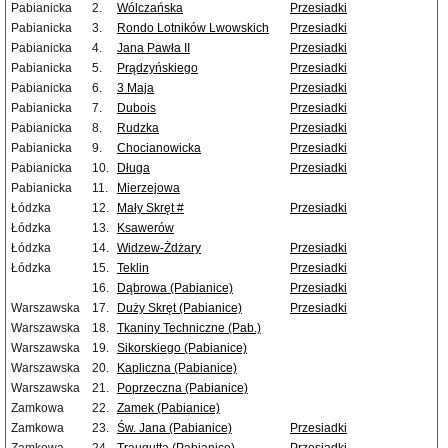
Pabianicka
2.
Wólczańska
Przesiadki
Pabianicka
3.
Rondo Lotników Lwowskich
Przesiadki
Pabianicka
4.
Jana Pawła II
Przesiadki
Pabianicka
5.
Prądzyńskiego
Przesiadki
Pabianicka
6.
3 Maja
Przesiadki
Pabianicka
7.
Dubois
Przesiadki
Pabianicka
8.
Rudzka
Przesiadki
Pabianicka
9.
Chocianowicka
Przesiadki
Pabianicka
10.
Długa
Przesiadki
Pabianicka
11.
Mierzejowa
Łódzka
12.
Mały Skręt #
Przesiadki
Łódzka
13.
Ksawerów
Łódzka
14.
Widzew-Żdżary
Przesiadki
Łódzka
15.
Teklin
Przesiadki
16.
Dąbrowa (Pabianice)
Przesiadki
Warszawska
17.
Duży Skręt (Pabianice)
Przesiadki
Warszawska
18.
Tkaniny Techniczne (Pab.)
Warszawska
19.
Sikorskiego (Pabianice)
Warszawska
20.
Kapliczna (Pabianice)
Warszawska
21.
Poprzeczna (Pabianice)
Zamkowa
22.
Zamek (Pabianice)
Zamkowa
23.
Św. Jana (Pabianice)
Przesiadki