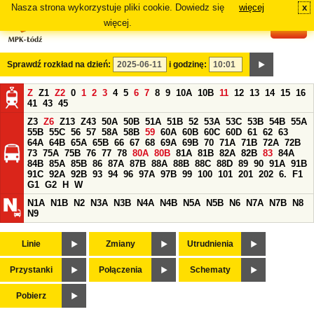
Nasza strona wykorzystuje pliki cookie. Dowiedz się
więcej
x
#
więcej.
Sprawdź rozkład na dzień:
i godzinę:
Z
Z1
Z2
0
1
2
3
4
5
6
7
8
9
10A
10B
11
12
13
14
15
16
41
43
45
Z3
Z6
Z13
Z43
50A
50B
51A
51B
52
53A
53C
53B
54B
55A
55B
55C
56
57
58A
58B
59
60A
60B
60C
60D
61
62
63
64A
64B
65A
65B
66
67
68
69A
69B
70
71A
71B
72A
72B
73
75A
75B
76
77
78
80A
80B
81A
81B
82A
82B
83
84A
84B
85A
85B
86
87A
87B
88A
88B
88C
88D
89
90
91A
91B
91C
92A
92B
93
94
96
97A
97B
99
100
101
201
202
6.
F1
G1
G2
H
W
N1A
N1B
N2
N3A
N3B
N4A
N4B
N5A
N5B
N6
N7A
N7B
N8
N9
Linie
Zmiany
Utrudnienia
Przystanki
Połączenia
Schematy
Pobierz