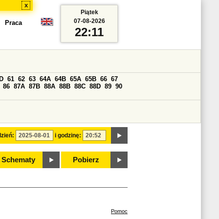
x
Piątek
07-08-2026
Praca
22:11
D
61
62
63
64A
64B
65A
65B
66
67
86
87A
87B
88A
88B
88C
88D
89
90
zień:
i godzinę:
Schematy
Pobierz
Pomoc