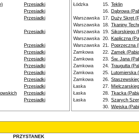
e)
Przesiadki
Łódzka
15.
Teklin
Przesiadki
16.
Dąbrowa (Pab
Przesiadki
Warszawska
17.
Duży Skręt (P
Warszawska
18.
Tkaniny Tech
Przesiadki
Warszawska
19.
Sikorskiego (
Warszawska
20.
Kapliczna (Pa
Przesiadki
Warszawska
21.
Poprzeczna (
Przesiadki
Zamkowa
22.
Zamek (Pabia
Przesiadki
Zamkowa
23.
Św. Jana (Pab
Przesiadki
Zamkowa
24.
Traugutta (Pa
Przesiadki
Zamkowa
25.
Lutomierska (
Przesiadki
Zamkowa
26.
Staszewskieg
Przesiadki
Łaska
27.
Mielczarskieg
wowskich
Przesiadki
Łaska
28.
Tkacka (Pabi
Przesiadki
Łaska
29.
Szarych Szer
30.
Wiejska (Pabi
PRZYSTANEK