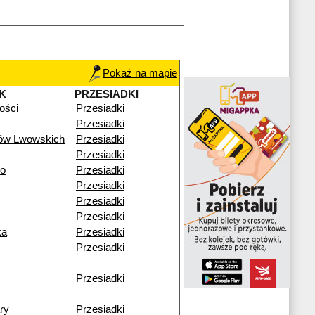
Pokaż na mapie
K
PRZESIADKI
łości
Przesiadki
Przesiadki
ków Lwowskich
Przesiadki
Przesiadki
go
Przesiadki
Przesiadki
Przesiadki
Przesiadki
ka
Przesiadki
Przesiadki
Przesiadki
ry
Przesiadki