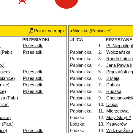
Pokaż na mapie
Wiejska (Pabianice)
PRZESIADKI
ULICA
PRZYSTANE
)
Przesiadki
1.
Pl. Niepodleg
(Pab.)
Przesiadki
Pabianicka
2.
Wólczańska
Pabianicka
3.
Rondo Lotni
b.)
Pabianicka
4.
Jana Pawła II
nice)
Przesiadki
Pabianicka
5.
Prądzyńskie
bianice)
Przesiadki
Pabianicka
6.
3 Maja
nice)
Przesiadki
Pabianicka
7.
Dubois
ice)
Przesiadki
Pabianicka
8.
Rudzka
za (Pab.)
Pabianicka
9.
Chocianowic
nice)
Pabianicka
10.
Długa
Pabianicka
11.
Mierzejowa
anice)
Łódzka
12.
Mały Skręt #
 (Pab.)
Łódzka
13.
Ksawerów
ice)
Przesiadki
Łódzka
14.
Widzew-Żdża