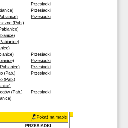
Przesiadki
ianice)
Przesiadki
abianice)
Przesiadki
niczne (Pab.)
Pabianice)
bianice)
Pabianice)
nice)
ianice)
Przesiadki
bianice)
Przesiadki
Pabianice)
Przesiadki
o (Pab.)
Przesiadki
o (Pab.)
anice)
egów (Pab.)
Przesiadki
anice)
Pokaż na mapie
PRZESIADKI