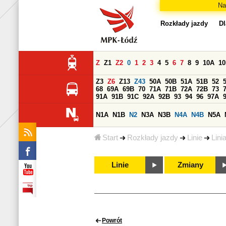
Na
Rozkłady jazdy
Dl
Z
Z1
Z2
0
1
2
3
4
5
6
7
8
9
10A
1
Z3
Z6
Z13
Z43
50A
50B
51A
51B
52
68
69A
69B
70
71A
71B
72A
72B
73
91A
91B
91C
92A
92B
93
94
96
97A
N1A
N1B
N2
N3A
N3B
N4A
N4B
N5A
Start
Rozkłady jazdy
Linie
Lini
Linie
Zmiany
Powrót