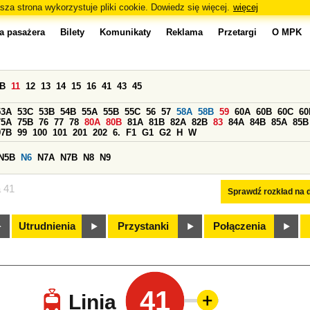
sza strona wykorzystuje pliki cookie. Dowiedz się więcej.
więcej
a pasażera
Bilety
Komunikaty
Reklama
Przetargi
O MPK
0B
11
12
13
14
15
16
41
43
45
53A
53C
53B
54B
55A
55B
55C
56
57
58A
58B
59
60A
60B
60C
60
75A
75B
76
77
78
80A
80B
81A
81B
82A
82B
83
84A
84B
85A
85B
97B
99
100
101
201
202
6.
F1
G1
G2
H
W
N5B
N6
N7A
N7B
N8
N9
a 41
Sprawdź rozkład na d
Utrudnienia
Przystanki
Połączenia
41
Linia