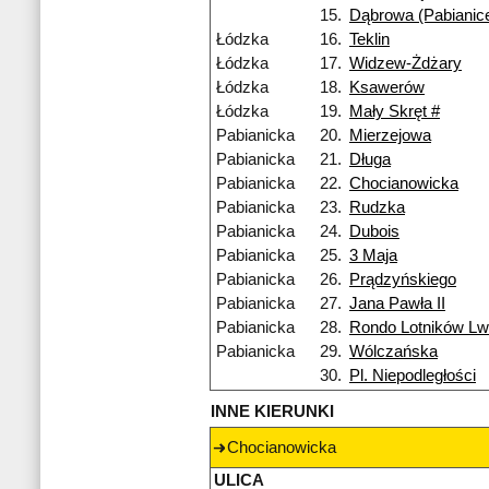
15.
Dąbrowa (Pabianic
Łódzka
16.
Teklin
Łódzka
17.
Widzew-Żdżary
Łódzka
18.
Ksawerów
Łódzka
19.
Mały Skręt #
Pabianicka
20.
Mierzejowa
Pabianicka
21.
Długa
Pabianicka
22.
Chocianowicka
Pabianicka
23.
Rudzka
Pabianicka
24.
Dubois
Pabianicka
25.
3 Maja
Pabianicka
26.
Prądzyńskiego
Pabianicka
27.
Jana Pawła II
Pabianicka
28.
Rondo Lotników L
Pabianicka
29.
Wólczańska
30.
Pl. Niepodległości
INNE KIERUNKI
Chocianowicka
ULICA