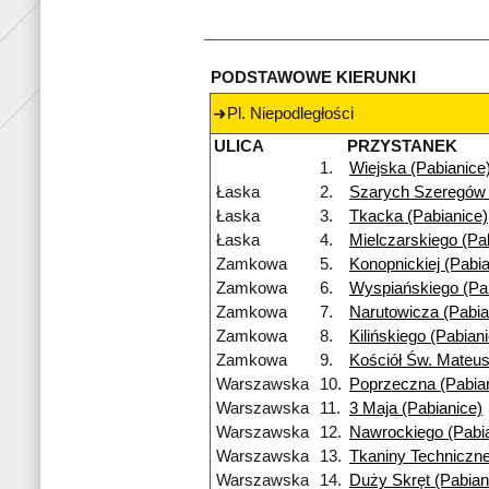
PODSTAWOWE KIERUNKI
Pl. Niepodległości
ULICA
PRZYSTANEK
1.
Wiejska (Pabianice
Łaska
2.
Szarych Szeregów 
Łaska
3.
Tkacka (Pabianice)
Łaska
4.
Mielczarskiego (Pa
Zamkowa
5.
Konopnickiej (Pabia
Zamkowa
6.
Wyspiańskiego (Pa
Zamkowa
7.
Narutowicza (Pabia
Zamkowa
8.
Kilińskiego (Pabian
Zamkowa
9.
Kościół Św. Mateus
Warszawska
10.
Poprzeczna (Pabia
Warszawska
11.
3 Maja (Pabianice)
Warszawska
12.
Nawrockiego (Pabi
Warszawska
13.
Tkaniny Techniczne
Warszawska
14.
Duży Skręt (Pabian