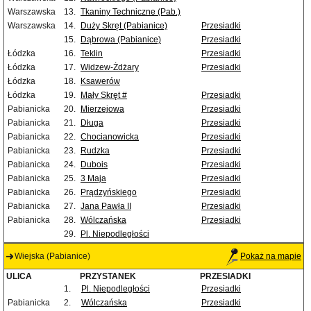
Warszawska
13.
Tkaniny Techniczne (Pab.)
Warszawska
14.
Duży Skręt (Pabianice)
Przesiadki
15.
Dąbrowa (Pabianice)
Przesiadki
Łódzka
16.
Teklin
Przesiadki
Łódzka
17.
Widzew-Żdżary
Przesiadki
Łódzka
18.
Ksawerów
Łódzka
19.
Mały Skręt #
Przesiadki
Pabianicka
20.
Mierzejowa
Przesiadki
Pabianicka
21.
Długa
Przesiadki
Pabianicka
22.
Chocianowicka
Przesiadki
Pabianicka
23.
Rudzka
Przesiadki
Pabianicka
24.
Dubois
Przesiadki
Pabianicka
25.
3 Maja
Przesiadki
Pabianicka
26.
Prądzyńskiego
Przesiadki
Pabianicka
27.
Jana Pawła II
Przesiadki
Pabianicka
28.
Wólczańska
Przesiadki
29.
Pl. Niepodległości
Wiejska (Pabianice)
Pokaż na mapie
ULICA
PRZYSTANEK
PRZESIADKI
1.
Pl. Niepodległości
Przesiadki
Pabianicka
2.
Wólczańska
Przesiadki