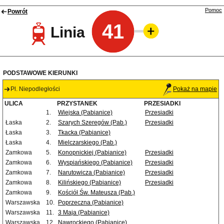
Pomoc
Powrót
41
Linia
PODSTAWOWE KIERUNKI
Pl. Niepodległości
Pokaż na mapie
ULICA
PRZYSTANEK
PRZESIADKI
1.
Wiejska (Pabianice)
Przesiadki
Łaska
2.
Szarych Szeregów (Pab.)
Przesiadki
Łaska
3.
Tkacka (Pabianice)
Łaska
4.
Mielczarskiego (Pab.)
Zamkowa
5.
Konopnickiej (Pabianice)
Przesiadki
Zamkowa
6.
Wyspiańskiego (Pabianice)
Przesiadki
Zamkowa
7.
Narutowicza (Pabianice)
Przesiadki
Zamkowa
8.
Kilińskiego (Pabianice)
Przesiadki
Zamkowa
9.
Kościół Św. Mateusza (Pab.)
Warszawska
10.
Poprzeczna (Pabianice)
Warszawska
11.
3 Maja (Pabianice)
Warszawska
12.
Nawrockiego (Pabianice)