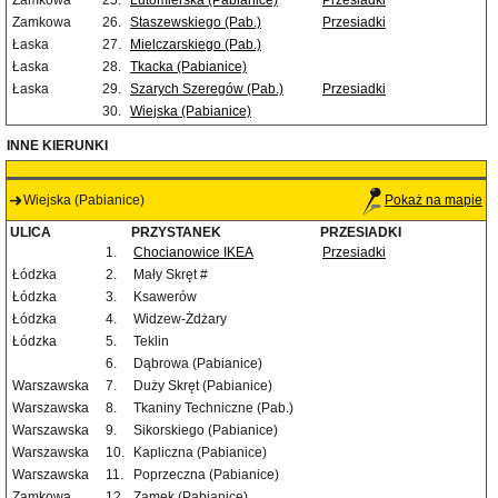
Zamkowa
25.
Lutomierska (Pabianice)
Przesiadki
Zamkowa
26.
Staszewskiego (Pab.)
Przesiadki
Łaska
27.
Mielczarskiego (Pab.)
Łaska
28.
Tkacka (Pabianice)
Łaska
29.
Szarych Szeregów (Pab.)
Przesiadki
30.
Wiejska (Pabianice)
INNE KIERUNKI
Wiejska (Pabianice)
Pokaż na mapie
ULICA
PRZYSTANEK
PRZESIADKI
1.
Chocianowice IKEA
Przesiadki
Łódzka
2.
Mały Skręt #
Łódzka
3.
Ksawerów
Łódzka
4.
Widzew-Żdżary
Łódzka
5.
Teklin
6.
Dąbrowa (Pabianice)
Warszawska
7.
Duży Skręt (Pabianice)
Warszawska
8.
Tkaniny Techniczne (Pab.)
Warszawska
9.
Sikorskiego (Pabianice)
Warszawska
10.
Kapliczna (Pabianice)
Warszawska
11.
Poprzeczna (Pabianice)
Zamkowa
12.
Zamek (Pabianice)