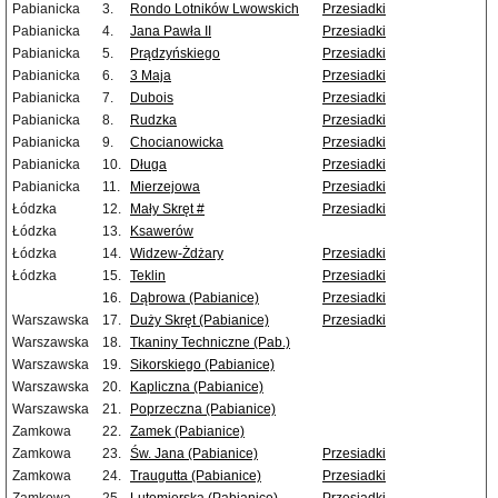
Pabianicka
3.
Rondo Lotników Lwowskich
Przesiadki
Pabianicka
4.
Jana Pawła II
Przesiadki
Pabianicka
5.
Prądzyńskiego
Przesiadki
Pabianicka
6.
3 Maja
Przesiadki
Pabianicka
7.
Dubois
Przesiadki
Pabianicka
8.
Rudzka
Przesiadki
Pabianicka
9.
Chocianowicka
Przesiadki
Pabianicka
10.
Długa
Przesiadki
Pabianicka
11.
Mierzejowa
Przesiadki
Łódzka
12.
Mały Skręt #
Przesiadki
Łódzka
13.
Ksawerów
Łódzka
14.
Widzew-Żdżary
Przesiadki
Łódzka
15.
Teklin
Przesiadki
16.
Dąbrowa (Pabianice)
Przesiadki
Warszawska
17.
Duży Skręt (Pabianice)
Przesiadki
Warszawska
18.
Tkaniny Techniczne (Pab.)
Warszawska
19.
Sikorskiego (Pabianice)
Warszawska
20.
Kapliczna (Pabianice)
Warszawska
21.
Poprzeczna (Pabianice)
Zamkowa
22.
Zamek (Pabianice)
Zamkowa
23.
Św. Jana (Pabianice)
Przesiadki
Zamkowa
24.
Traugutta (Pabianice)
Przesiadki