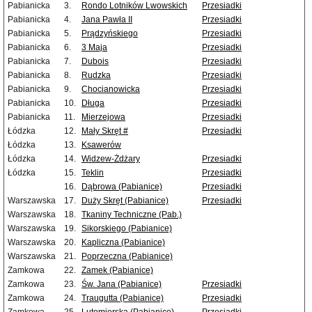
Pabianicka
3.
Rondo Lotników Lwowskich
Przesiadki
Pabianicka
4.
Jana Pawła II
Przesiadki
Pabianicka
5.
Prądzyńskiego
Przesiadki
Pabianicka
6.
3 Maja
Przesiadki
Pabianicka
7.
Dubois
Przesiadki
Pabianicka
8.
Rudzka
Przesiadki
Pabianicka
9.
Chocianowicka
Przesiadki
Pabianicka
10.
Długa
Przesiadki
Pabianicka
11.
Mierzejowa
Przesiadki
Łódzka
12.
Mały Skręt #
Przesiadki
Łódzka
13.
Ksawerów
Łódzka
14.
Widzew-Żdżary
Przesiadki
Łódzka
15.
Teklin
Przesiadki
16.
Dąbrowa (Pabianice)
Przesiadki
Warszawska
17.
Duży Skręt (Pabianice)
Przesiadki
Warszawska
18.
Tkaniny Techniczne (Pab.)
Warszawska
19.
Sikorskiego (Pabianice)
Warszawska
20.
Kapliczna (Pabianice)
Warszawska
21.
Poprzeczna (Pabianice)
Zamkowa
22.
Zamek (Pabianice)
Zamkowa
23.
Św. Jana (Pabianice)
Przesiadki
Zamkowa
24.
Traugutta (Pabianice)
Przesiadki