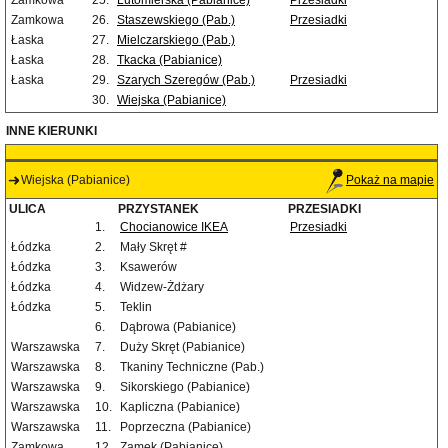
Zamkowa
25.
Lutomierska (Pabianice)
Przesiadki
Zamkowa
26.
Staszewskiego (Pab.)
Przesiadki
Łaska
27.
Mielczarskiego (Pab.)
Łaska
28.
Tkacka (Pabianice)
Łaska
29.
Szarych Szeregów (Pab.)
Przesiadki
30.
Wiejska (Pabianice)
INNE KIERUNKI
Wiejska (Pabianice)
Pokaż na mapie
ULICA
PRZYSTANEK
PRZESIADKI
1.
Chocianowice IKEA
Przesiadki
Łódzka
2.
Mały Skręt #
Łódzka
3.
Ksawerów
Łódzka
4.
Widzew-Żdżary
Łódzka
5.
Teklin
6.
Dąbrowa (Pabianice)
Warszawska
7.
Duży Skręt (Pabianice)
Warszawska
8.
Tkaniny Techniczne (Pab.)
Warszawska
9.
Sikorskiego (Pabianice)
Warszawska
10.
Kapliczna (Pabianice)
Warszawska
11.
Poprzeczna (Pabianice)
Zamkowa
12.
Zamek (Pabianice)