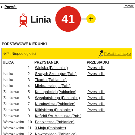
Pomoc
Powrót
41
Linia
PODSTAWOWE KIERUNKI
Pl. Niepodległości
Pokaż na mapie
ULICA
PRZYSTANEK
PRZESIADKI
1.
Wiejska (Pabianice)
Przesiadki
Łaska
2.
Szarych Szeregów (Pab.)
Przesiadki
Łaska
3.
Tkacka (Pabianice)
Łaska
4.
Mielczarskiego (Pab.)
Zamkowa
5.
Konopnickiej (Pabianice)
Przesiadki
Zamkowa
6.
Wyspiańskiego (Pabianice)
Przesiadki
Zamkowa
7.
Narutowicza (Pabianice)
Przesiadki
Zamkowa
8.
Kilińskiego (Pabianice)
Przesiadki
Zamkowa
9.
Kościół Św. Mateusza (Pab.)
Warszawska
10.
Poprzeczna (Pabianice)
Warszawska
11.
3 Maja (Pabianice)
Warszawska
12.
Nawrockiego (Pabianice)