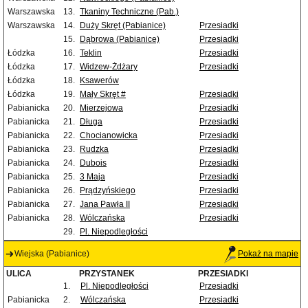
Warszawska
13.
Tkaniny Techniczne (Pab.)
Warszawska
14.
Duży Skręt (Pabianice)
Przesiadki
15.
Dąbrowa (Pabianice)
Przesiadki
Łódzka
16.
Teklin
Przesiadki
Łódzka
17.
Widzew-Żdżary
Przesiadki
Łódzka
18.
Ksawerów
Łódzka
19.
Mały Skręt #
Przesiadki
Pabianicka
20.
Mierzejowa
Przesiadki
Pabianicka
21.
Długa
Przesiadki
Pabianicka
22.
Chocianowicka
Przesiadki
Pabianicka
23.
Rudzka
Przesiadki
Pabianicka
24.
Dubois
Przesiadki
Pabianicka
25.
3 Maja
Przesiadki
Pabianicka
26.
Prądzyńskiego
Przesiadki
Pabianicka
27.
Jana Pawła II
Przesiadki
Pabianicka
28.
Wólczańska
Przesiadki
29.
Pl. Niepodległości
Wiejska (Pabianice)
Pokaż na mapie
ULICA
PRZYSTANEK
PRZESIADKI
1.
Pl. Niepodległości
Przesiadki
Pabianicka
2.
Wólczańska
Przesiadki