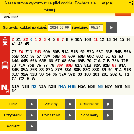
Nasza strona wykorzystuje pliki cookie. Dowiedz się
więcej
x
#
więcej.
Sprawdź rozkład na dzień:
i godzinę:
Z
Z1
Z2
0
1
2
3
4
5
6
7
8
9
10A
10B
11
12
13
14
15
16
41
43
45
Z3
Z6
Z13
Z43
50A
50B
51A
51B
52
53A
53C
53B
54B
55A
55B
55C
56
57
58A
58B
59
60A
60B
60C
60D
61
62
63
64A
64B
65A
65B
66
67
68
69A
69B
70
71A
71B
72A
72B
73
75A
75B
76
77
78
80A
80B
81A
81B
82A
82B
83
84A
84B
85A
85B
86
87A
87B
88A
88B
88C
88D
89
90
91A
91B
91C
92A
92B
93
94
96
97A
97B
99
100
101
201
202
6.
F1
G1
G2
H
W
N1A
N1B
N2
N3A
N3B
N4A
N4B
N5A
N5B
N6
N7A
N7B
N8
N9
Linie
Zmiany
Utrudnienia
Przystanki
Połączenia
Schematy
Pobierz