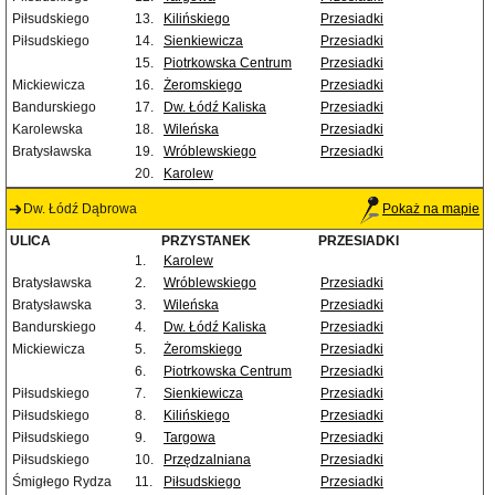
Piłsudskiego
13.
Kilińskiego
Przesiadki
Piłsudskiego
14.
Sienkiewicza
Przesiadki
15.
Piotrkowska Centrum
Przesiadki
Mickiewicza
16.
Żeromskiego
Przesiadki
Bandurskiego
17.
Dw. Łódź Kaliska
Przesiadki
Karolewska
18.
Wileńska
Przesiadki
Bratysławska
19.
Wróblewskiego
Przesiadki
20.
Karolew
Dw. Łódź Dąbrowa
Pokaż na mapie
ULICA
PRZYSTANEK
PRZESIADKI
1.
Karolew
Bratysławska
2.
Wróblewskiego
Przesiadki
Bratysławska
3.
Wileńska
Przesiadki
Bandurskiego
4.
Dw. Łódź Kaliska
Przesiadki
Mickiewicza
5.
Żeromskiego
Przesiadki
6.
Piotrkowska Centrum
Przesiadki
Piłsudskiego
7.
Sienkiewicza
Przesiadki
Piłsudskiego
8.
Kilińskiego
Przesiadki
Piłsudskiego
9.
Targowa
Przesiadki
Piłsudskiego
10.
Przędzalniana
Przesiadki
Śmigłego Rydza
11.
Piłsudskiego
Przesiadki