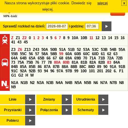
Nasza strona wykorzystuje pliki cookie. Dowiedz się
więcej
x
#
więcej.
Sprawdź rozkład na dzień:
i godzinę:
Z
Z1
Z2
0
1
2
3
4
5
6
7
8
9
10A
10B
11
12
13
14
15
16
41
43
45
Z3
Z6
Z13
Z43
50A
50B
51A
51B
52
53A
53C
53B
54B
55A
55B
55C
56
57
58A
58B
59
60A
60B
60C
60D
61
62
63
64A
64B
65A
65B
66
67
68
69A
69B
70
71A
71B
72A
72B
73
75A
75B
76
77
78
80A
80B
81A
81B
82A
82B
83
84A
84B
85A
85B
86
87A
87B
88A
88B
88C
88D
89
90
91A
91B
91C
92A
92B
93
94
96
97A
97B
99
100
101
201
202
6.
F1
G1
G2
H
W
N1A
N1B
N2
N3A
N3B
N4A
N4B
N5A
N5B
N6
N7A
N7B
N8
N9
Linie
Zmiany
Utrudnienia
Przystanki
Połączenia
Schematy
Pobierz