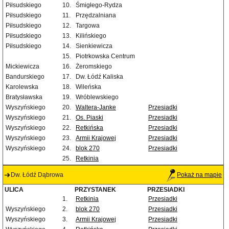
Piłsudskiego
10.
Śmigłego-Rydza
Piłsudskiego
11.
Przędzalniana
Piłsudskiego
12.
Targowa
Piłsudskiego
13.
Kilińskiego
Piłsudskiego
14.
Sienkiewicza
15.
Piotrkowska Centrum
Mickiewicza
16.
Żeromskiego
Bandurskiego
17.
Dw. Łódź Kaliska
Karolewska
18.
Wileńska
Bratysławska
19.
Wróblewskiego
Wyszyńskiego
20.
Waltera-Janke
Przesiadki
Wyszyńskiego
21.
Os. Piaski
Przesiadki
Wyszyńskiego
22.
Retkińska
Przesiadki
Wyszyńskiego
23.
Armii Krajowej
Przesiadki
Wyszyńskiego
24.
blok 270
Przesiadki
25.
Retkinia
Dw. Łódź Dąbrowa
Pokaż na mapie
ULICA
PRZYSTANEK
PRZESIADKI
1.
Retkinia
Przesiadki
Wyszyńskiego
2.
blok 270
Przesiadki
Wyszyńskiego
3.
Armii Krajowej
Przesiadki