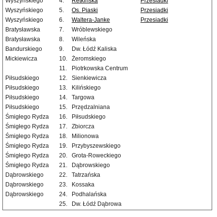
Wyszyńskiego
4.
Retkińska
Przesiadki
Wyszyńskiego
5.
Os. Piaski
Przesiadki
Wyszyńskiego
6.
Waltera-Janke
Przesiadki
Bratysławska
7.
Wróblewskiego
Bratysławska
8.
Wileńska
Bandurskiego
9.
Dw. Łódź Kaliska
Mickiewicza
10.
Żeromskiego
11.
Piotrkowska Centrum
Piłsudskiego
12.
Sienkiewicza
Piłsudskiego
13.
Kilińskiego
Piłsudskiego
14.
Targowa
Piłsudskiego
15.
Przędzalniana
Śmigłego Rydza
16.
Piłsudskiego
Śmigłego Rydza
17.
Zbiorcza
Śmigłego Rydza
18.
Milionowa
Śmigłego Rydza
19.
Przybyszewskiego
Śmigłego Rydza
20.
Grota-Roweckiego
Śmigłego Rydza
21.
Dąbrowskiego
Dąbrowskiego
22.
Tatrzańska
Dąbrowskiego
23.
Kossaka
Dąbrowskiego
24.
Podhalańska
25.
Dw. Łódź Dąbrowa