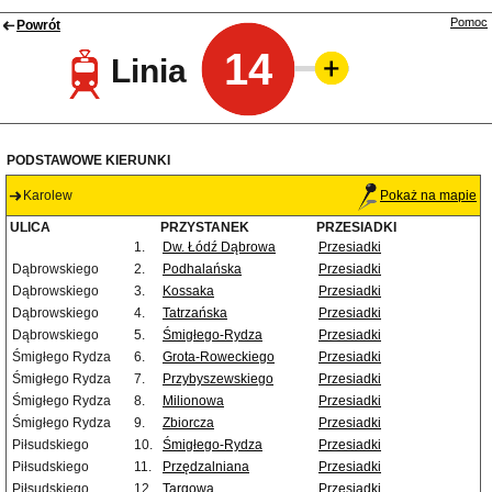
Pomoc
Powrót
14
Linia
PODSTAWOWE KIERUNKI
Karolew
Pokaż na mapie
ULICA
PRZYSTANEK
PRZESIADKI
1.
Dw. Łódź Dąbrowa
Przesiadki
Dąbrowskiego
2.
Podhalańska
Przesiadki
Dąbrowskiego
3.
Kossaka
Przesiadki
Dąbrowskiego
4.
Tatrzańska
Przesiadki
Dąbrowskiego
5.
Śmigłego-Rydza
Przesiadki
Śmigłego Rydza
6.
Grota-Roweckiego
Przesiadki
Śmigłego Rydza
7.
Przybyszewskiego
Przesiadki
Śmigłego Rydza
8.
Milionowa
Przesiadki
Śmigłego Rydza
9.
Zbiorcza
Przesiadki
Piłsudskiego
10.
Śmigłego-Rydza
Przesiadki
Piłsudskiego
11.
Przędzalniana
Przesiadki
Piłsudskiego
12.
Targowa
Przesiadki