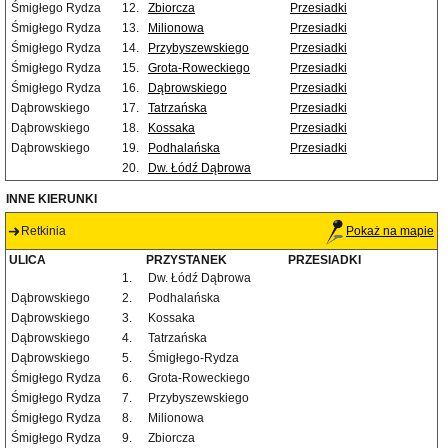
Śmigłego Rydza
12.
Zbiorcza
Przesiadki
Śmigłego Rydza
13.
Milionowa
Przesiadki
Śmigłego Rydza
14.
Przybyszewskiego
Przesiadki
Śmigłego Rydza
15.
Grota-Roweckiego
Przesiadki
Śmigłego Rydza
16.
Dąbrowskiego
Przesiadki
Dąbrowskiego
17.
Tatrzańska
Przesiadki
Dąbrowskiego
18.
Kossaka
Przesiadki
Dąbrowskiego
19.
Podhalańska
Przesiadki
20.
Dw. Łódź Dąbrowa
INNE KIERUNKI
Retkinia
Pokaż na mapie
ULICA
PRZYSTANEK
PRZESIADKI
1.
Dw. Łódź Dąbrowa
Dąbrowskiego
2.
Podhalańska
Dąbrowskiego
3.
Kossaka
Dąbrowskiego
4.
Tatrzańska
Dąbrowskiego
5.
Śmigłego-Rydza
Śmigłego Rydza
6.
Grota-Roweckiego
Śmigłego Rydza
7.
Przybyszewskiego
Śmigłego Rydza
8.
Milionowa
Śmigłego Rydza
9.
Zbiorcza