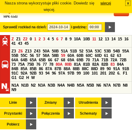
Nasza strona wykorzystuje pliki cookie. Dowiedz się
więcej
x
#
więcej.
Sprawdź rozkład na dzień:
i godzinę:
Z
Z1
Z2
0
1
2
3
4
5
6
7
8
9
10A
10B
11
12
13
14
15
16
41
43
45
Z3
Z6
Z13
Z43
50A
50B
51A
51B
52
53A
53C
53B
54B
55A
55B
55C
56
57
58A
58B
59
60A
60B
60C
60D
61
62
63
64A
64B
65A
65B
66
67
68
69A
69B
70
71A
71B
72A
72B
73
75A
75B
76
77
78
80A
80B
81A
81B
82A
82B
83
84A
84B
85A
85B
86
87A
87B
88A
88B
88C
88D
89
90
91A
91B
91C
92A
92B
93
94
96
97A
97B
99
100
101
201
202
6.
F1
G1
G2
H
W
N1A
N1B
N2
N3A
N3B
N4A
N4B
N5A
N5B
N6
N7A
N7B
N8
N9
Linie
Zmiany
Utrudnienia
Przystanki
Połączenia
Schematy
Pobierz