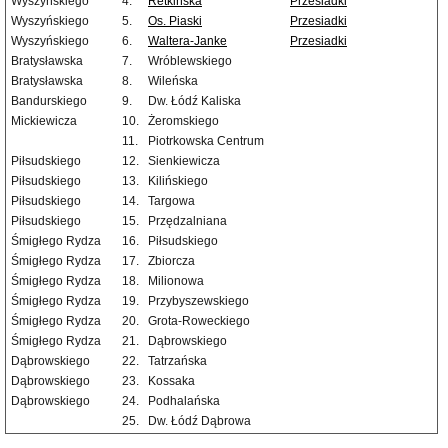
Wyszyńskiego
4.
Retkińska
Przesiadki
Wyszyńskiego
5.
Os. Piaski
Przesiadki
Wyszyńskiego
6.
Waltera-Janke
Przesiadki
Bratysławska
7.
Wróblewskiego
Bratysławska
8.
Wileńska
Bandurskiego
9.
Dw. Łódź Kaliska
Mickiewicza
10.
Żeromskiego
11.
Piotrkowska Centrum
Piłsudskiego
12.
Sienkiewicza
Piłsudskiego
13.
Kilińskiego
Piłsudskiego
14.
Targowa
Piłsudskiego
15.
Przędzalniana
Śmigłego Rydza
16.
Piłsudskiego
Śmigłego Rydza
17.
Zbiorcza
Śmigłego Rydza
18.
Milionowa
Śmigłego Rydza
19.
Przybyszewskiego
Śmigłego Rydza
20.
Grota-Roweckiego
Śmigłego Rydza
21.
Dąbrowskiego
Dąbrowskiego
22.
Tatrzańska
Dąbrowskiego
23.
Kossaka
Dąbrowskiego
24.
Podhalańska
25.
Dw. Łódź Dąbrowa