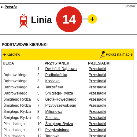
Pomoc
Powrót
14
Linia
PODSTAWOWE KIERUNKI
Karolew
Pokaż na mapie
ULICA
PRZYSTANEK
PRZESIADKI
1.
Dw. Łódź Dąbrowa
Przesiadki
Dąbrowskiego
2.
Podhalańska
Przesiadki
Dąbrowskiego
3.
Kossaka
Przesiadki
Dąbrowskiego
4.
Tatrzańska
Przesiadki
Dąbrowskiego
5.
Śmigłego-Rydza
Przesiadki
Śmigłego Rydza
6.
Grota-Roweckiego
Przesiadki
Śmigłego Rydza
7.
Przybyszewskiego
Przesiadki
Śmigłego Rydza
8.
Milionowa
Przesiadki
Śmigłego Rydza
9.
Zbiorcza
Przesiadki
Piłsudskiego
10.
Śmigłego-Rydza
Przesiadki
Piłsudskiego
11.
Przędzalniana
Przesiadki
Piłsudskiego
12.
Targowa
Przesiadki