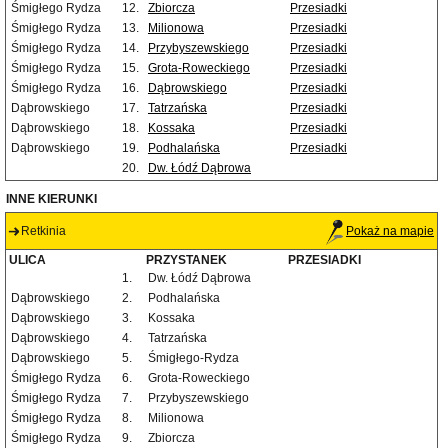
Śmigłego Rydza
12.
Zbiorcza
Przesiadki
Śmigłego Rydza
13.
Milionowa
Przesiadki
Śmigłego Rydza
14.
Przybyszewskiego
Przesiadki
Śmigłego Rydza
15.
Grota-Roweckiego
Przesiadki
Śmigłego Rydza
16.
Dąbrowskiego
Przesiadki
Dąbrowskiego
17.
Tatrzańska
Przesiadki
Dąbrowskiego
18.
Kossaka
Przesiadki
Dąbrowskiego
19.
Podhalańska
Przesiadki
20.
Dw. Łódź Dąbrowa
INNE KIERUNKI
Retkinia
Pokaż na mapie
ULICA
PRZYSTANEK
PRZESIADKI
1.
Dw. Łódź Dąbrowa
Dąbrowskiego
2.
Podhalańska
Dąbrowskiego
3.
Kossaka
Dąbrowskiego
4.
Tatrzańska
Dąbrowskiego
5.
Śmigłego-Rydza
Śmigłego Rydza
6.
Grota-Roweckiego
Śmigłego Rydza
7.
Przybyszewskiego
Śmigłego Rydza
8.
Milionowa
Śmigłego Rydza
9.
Zbiorcza