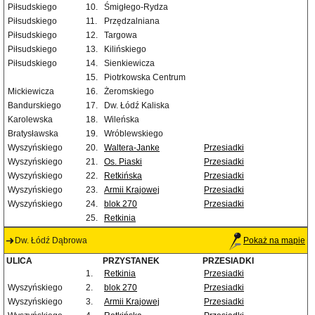
Piłsudskiego
10.
Śmigłego-Rydza
Piłsudskiego
11.
Przędzalniana
Piłsudskiego
12.
Targowa
Piłsudskiego
13.
Kilińskiego
Piłsudskiego
14.
Sienkiewicza
15.
Piotrkowska Centrum
Mickiewicza
16.
Żeromskiego
Bandurskiego
17.
Dw. Łódź Kaliska
Karolewska
18.
Wileńska
Bratysławska
19.
Wróblewskiego
Wyszyńskiego
20.
Waltera-Janke
Przesiadki
Wyszyńskiego
21.
Os. Piaski
Przesiadki
Wyszyńskiego
22.
Retkińska
Przesiadki
Wyszyńskiego
23.
Armii Krajowej
Przesiadki
Wyszyńskiego
24.
blok 270
Przesiadki
25.
Retkinia
Dw. Łódź Dąbrowa
Pokaż na mapie
ULICA
PRZYSTANEK
PRZESIADKI
1.
Retkinia
Przesiadki
Wyszyńskiego
2.
blok 270
Przesiadki
Wyszyńskiego
3.
Armii Krajowej
Przesiadki