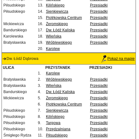
Piłsudskiego
13.
Kilińskiego
Przesiadki
Piłsudskiego
14.
Sienkiewicza
Przesiadki
15.
Piotrkowska Centrum
Przesiadki
Mickiewicza
16.
Żeromskiego
Przesiadki
Bandurskiego
17.
Dw. Łódź Kaliska
Przesiadki
Karolewska
18.
Wileńska
Przesiadki
Bratysławska
19.
Wróblewskiego
Przesiadki
20.
Karolew
Dw. Łódź Dąbrowa
Pokaż na mapie
ULICA
PRZYSTANEK
PRZESIADKI
1.
Karolew
Bratysławska
2.
Wróblewskiego
Przesiadki
Bratysławska
3.
Wileńska
Przesiadki
Bandurskiego
4.
Dw. Łódź Kaliska
Przesiadki
Mickiewicza
5.
Żeromskiego
Przesiadki
6.
Piotrkowska Centrum
Przesiadki
Piłsudskiego
7.
Sienkiewicza
Przesiadki
Piłsudskiego
8.
Kilińskiego
Przesiadki
Piłsudskiego
9.
Targowa
Przesiadki
Piłsudskiego
10.
Przędzalniana
Przesiadki
Śmigłego Rydza
11.
Piłsudskiego
Przesiadki