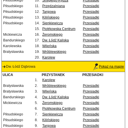
Piłsudskiego
10.
Śmigłego-Rydza
Przesiadki
Piłsudskiego
11.
Przędzalniana
Przesiadki
Piłsudskiego
12.
Targowa
Przesiadki
Piłsudskiego
13.
Kilińskiego
Przesiadki
Piłsudskiego
14.
Sienkiewicza
Przesiadki
15.
Piotrkowska Centrum
Przesiadki
Mickiewicza
16.
Żeromskiego
Przesiadki
Bandurskiego
17.
Dw. Łódź Kaliska
Przesiadki
Karolewska
18.
Wileńska
Przesiadki
Bratysławska
19.
Wróblewskiego
Przesiadki
20.
Karolew
Dw. Łódź Dąbrowa
Pokaż na mapie
ULICA
PRZYSTANEK
PRZESIADKI
1.
Karolew
Bratysławska
2.
Wróblewskiego
Przesiadki
Bratysławska
3.
Wileńska
Przesiadki
Bandurskiego
4.
Dw. Łódź Kaliska
Przesiadki
Mickiewicza
5.
Żeromskiego
Przesiadki
6.
Piotrkowska Centrum
Przesiadki
Piłsudskiego
7.
Sienkiewicza
Przesiadki
Piłsudskiego
8.
Kilińskiego
Przesiadki
Piłsudskiego
9.
Targowa
Przesiadki