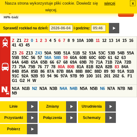
Nasza strona wykorzystuje pliki cookie. Dowiedz się
więcej
x
#
więcej.
Sprawdź rozkład na dzień:
i godzinę:
Z
Z1
Z2
0
1
2
3
4
5
6
7
8
9
10A
10B
11
12
13
14
15
16
41
43
45
Z3
Z6
Z13
Z43
50A
50B
51A
51B
52
53A
53C
53B
54B
55A
55B
55C
56
57
58A
58B
59
60A
60B
60C
60D
61
62
63
64A
64B
65A
65B
66
67
68
69A
69B
70
71A
71B
72A
72B
73
75A
75B
76
77
78
80A
80B
81A
81B
82A
82B
83
84A
84B
85A
85B
86
87A
87B
88A
88B
88C
88D
89
90
91A
91B
91C
92A
92B
93
94
96
97A
97B
99
100
101
201
202
6.
F1
G1
G2
H
W
N1A
N1B
N2
N3A
N3B
N4A
N4B
N5A
N5B
N6
N7A
N7B
N8
N9
Linie
Zmiany
Utrudnienia
Przystanki
Połączenia
Schematy
Pobierz