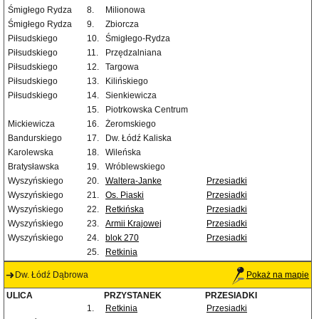
Śmigłego Rydza
8.
Milionowa
Śmigłego Rydza
9.
Zbiorcza
Piłsudskiego
10.
Śmigłego-Rydza
Piłsudskiego
11.
Przędzalniana
Piłsudskiego
12.
Targowa
Piłsudskiego
13.
Kilińskiego
Piłsudskiego
14.
Sienkiewicza
15.
Piotrkowska Centrum
Mickiewicza
16.
Żeromskiego
Bandurskiego
17.
Dw. Łódź Kaliska
Karolewska
18.
Wileńska
Bratysławska
19.
Wróblewskiego
Wyszyńskiego
20.
Waltera-Janke
Przesiadki
Wyszyńskiego
21.
Os. Piaski
Przesiadki
Wyszyńskiego
22.
Retkińska
Przesiadki
Wyszyńskiego
23.
Armii Krajowej
Przesiadki
Wyszyńskiego
24.
blok 270
Przesiadki
25.
Retkinia
Dw. Łódź Dąbrowa
Pokaż na mapie
ULICA
PRZYSTANEK
PRZESIADKI
1.
Retkinia
Przesiadki