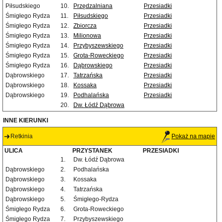
Piłsudskiego
10.
Przędzalniana
Przesiadki
Śmigłego Rydza
11.
Piłsudskiego
Przesiadki
Śmigłego Rydza
12.
Zbiorcza
Przesiadki
Śmigłego Rydza
13.
Milionowa
Przesiadki
Śmigłego Rydza
14.
Przybyszewskiego
Przesiadki
Śmigłego Rydza
15.
Grota-Roweckiego
Przesiadki
Śmigłego Rydza
16.
Dąbrowskiego
Przesiadki
Dąbrowskiego
17.
Tatrzańska
Przesiadki
Dąbrowskiego
18.
Kossaka
Przesiadki
Dąbrowskiego
19.
Podhalańska
Przesiadki
20.
Dw. Łódź Dąbrowa
INNE KIERUNKI
Retkinia
Pokaż na mapie
ULICA
PRZYSTANEK
PRZESIADKI
1.
Dw. Łódź Dąbrowa
Dąbrowskiego
2.
Podhalańska
Dąbrowskiego
3.
Kossaka
Dąbrowskiego
4.
Tatrzańska
Dąbrowskiego
5.
Śmigłego-Rydza
Śmigłego Rydza
6.
Grota-Roweckiego
Śmigłego Rydza
7.
Przybyszewskiego