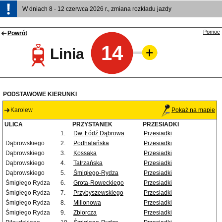
W dniach 8 - 12 czerwca 2026 r., zmiana rozkładu jazdy
Pomoc
Powrót
14
Linia
PODSTAWOWE KIERUNKI
Karolew
Pokaż na mapie
ULICA
PRZYSTANEK
PRZESIADKI
1.
Dw. Łódź Dąbrowa
Przesiadki
Dąbrowskiego
2.
Podhalańska
Przesiadki
Dąbrowskiego
3.
Kossaka
Przesiadki
Dąbrowskiego
4.
Tatrzańska
Przesiadki
Dąbrowskiego
5.
Śmigłego-Rydza
Przesiadki
Śmigłego Rydza
6.
Grota-Roweckiego
Przesiadki
Śmigłego Rydza
7.
Przybyszewskiego
Przesiadki
Śmigłego Rydza
8.
Milionowa
Przesiadki
Śmigłego Rydza
9.
Zbiorcza
Przesiadki