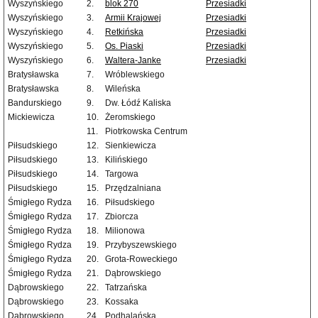
Wyszyńskiego
2.
blok 270
Przesiadki
Wyszyńskiego
3.
Armii Krajowej
Przesiadki
Wyszyńskiego
4.
Retkińska
Przesiadki
Wyszyńskiego
5.
Os. Piaski
Przesiadki
Wyszyńskiego
6.
Waltera-Janke
Przesiadki
Bratysławska
7.
Wróblewskiego
Bratysławska
8.
Wileńska
Bandurskiego
9.
Dw. Łódź Kaliska
Mickiewicza
10.
Żeromskiego
11.
Piotrkowska Centrum
Piłsudskiego
12.
Sienkiewicza
Piłsudskiego
13.
Kilińskiego
Piłsudskiego
14.
Targowa
Piłsudskiego
15.
Przędzalniana
Śmigłego Rydza
16.
Piłsudskiego
Śmigłego Rydza
17.
Zbiorcza
Śmigłego Rydza
18.
Milionowa
Śmigłego Rydza
19.
Przybyszewskiego
Śmigłego Rydza
20.
Grota-Roweckiego
Śmigłego Rydza
21.
Dąbrowskiego
Dąbrowskiego
22.
Tatrzańska
Dąbrowskiego
23.
Kossaka
Dąbrowskiego
24.
Podhalańska