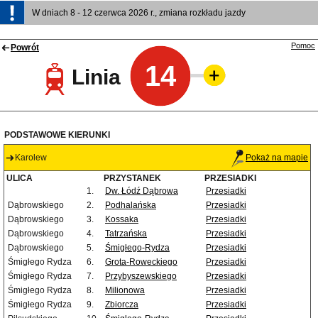
W dniach 8 - 12 czerwca 2026 r., zmiana rozkładu jazdy
Pomoc
Powrót
14
Linia
PODSTAWOWE KIERUNKI
Karolew
Pokaż na mapie
ULICA
PRZYSTANEK
PRZESIADKI
1.
Dw. Łódź Dąbrowa
Przesiadki
Dąbrowskiego
2.
Podhalańska
Przesiadki
Dąbrowskiego
3.
Kossaka
Przesiadki
Dąbrowskiego
4.
Tatrzańska
Przesiadki
Dąbrowskiego
5.
Śmigłego-Rydza
Przesiadki
Śmigłego Rydza
6.
Grota-Roweckiego
Przesiadki
Śmigłego Rydza
7.
Przybyszewskiego
Przesiadki
Śmigłego Rydza
8.
Milionowa
Przesiadki
Śmigłego Rydza
9.
Zbiorcza
Przesiadki