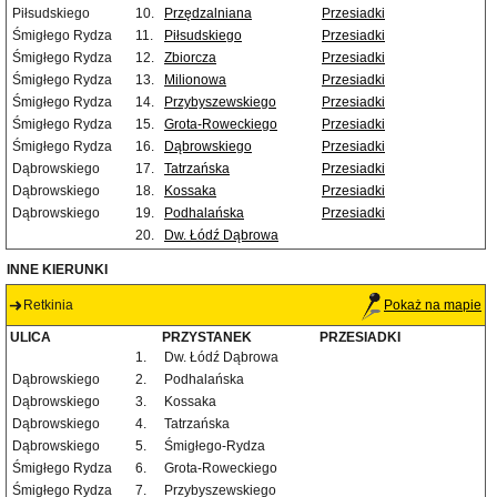
Piłsudskiego
10.
Przędzalniana
Przesiadki
Śmigłego Rydza
11.
Piłsudskiego
Przesiadki
Śmigłego Rydza
12.
Zbiorcza
Przesiadki
Śmigłego Rydza
13.
Milionowa
Przesiadki
Śmigłego Rydza
14.
Przybyszewskiego
Przesiadki
Śmigłego Rydza
15.
Grota-Roweckiego
Przesiadki
Śmigłego Rydza
16.
Dąbrowskiego
Przesiadki
Dąbrowskiego
17.
Tatrzańska
Przesiadki
Dąbrowskiego
18.
Kossaka
Przesiadki
Dąbrowskiego
19.
Podhalańska
Przesiadki
20.
Dw. Łódź Dąbrowa
INNE KIERUNKI
Retkinia
Pokaż na mapie
ULICA
PRZYSTANEK
PRZESIADKI
1.
Dw. Łódź Dąbrowa
Dąbrowskiego
2.
Podhalańska
Dąbrowskiego
3.
Kossaka
Dąbrowskiego
4.
Tatrzańska
Dąbrowskiego
5.
Śmigłego-Rydza
Śmigłego Rydza
6.
Grota-Roweckiego
Śmigłego Rydza
7.
Przybyszewskiego