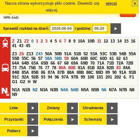
Nasza strona wykorzystuje pliki cookie. Dowiedz się
więcej
x
#
więcej.
Sprawdź rozkład na dzień:
i godzinę:
Z
Z1
Z2
0
1
2
3
4
5
6
7
8
9
10A
10B
11
12
13
14
15
16
41
43
45
Z3
Z6
Z13
Z43
50A
50B
51A
51B
52
53A
53C
53B
54B
55A
55B
55C
56
57
58A
58B
59
60A
60B
60C
60D
61
62
63
64A
64B
65A
65B
66
67
68
69A
69B
70
71A
71B
72A
72B
73
75A
75B
76
77
78
80A
80B
81A
81B
82A
82B
83
84A
84B
85A
85B
86
87A
87B
88A
88B
88C
88D
89
90
91A
91B
91C
92A
92B
93
94
96
97A
97B
99
100
101
201
202
6.
F1
G1
G2
H
W
N1A
N1B
N2
N3A
N3B
N4A
N4B
N5A
N5B
N6
N7A
N7B
N8
N9
Linie
Zmiany
Utrudnienia
Przystanki
Połączenia
Schematy
Pobierz