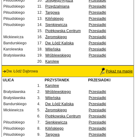
Piłsudskiego
10.
Śmigłego-Rydza
Przesiadki
Piłsudskiego
11.
Przędzalniana
Przesiadki
Piłsudskiego
12.
Targowa
Przesiadki
Piłsudskiego
13.
Kilińskiego
Przesiadki
Piłsudskiego
14.
Sienkiewicza
Przesiadki
15.
Piotrkowska Centrum
Przesiadki
Mickiewicza
16.
Żeromskiego
Przesiadki
Bandurskiego
17.
Dw. Łódź Kaliska
Przesiadki
Karolewska
18.
Wileńska
Przesiadki
Bratysławska
19.
Wróblewskiego
Przesiadki
20.
Karolew
Dw. Łódź Dąbrowa
Pokaż na mapie
ULICA
PRZYSTANEK
PRZESIADKI
1.
Karolew
Bratysławska
2.
Wróblewskiego
Przesiadki
Bratysławska
3.
Wileńska
Przesiadki
Bandurskiego
4.
Dw. Łódź Kaliska
Przesiadki
Mickiewicza
5.
Żeromskiego
Przesiadki
6.
Piotrkowska Centrum
Przesiadki
Piłsudskiego
7.
Sienkiewicza
Przesiadki
Piłsudskiego
8.
Kilińskiego
Przesiadki
Piłsudskiego
9.
Targowa
Przesiadki