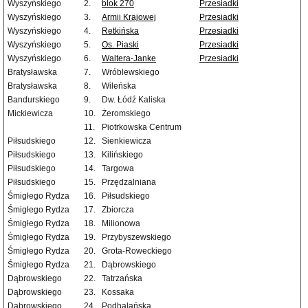
Wyszyńskiego
2.
blok 270
Przesiadki
Wyszyńskiego
3.
Armii Krajowej
Przesiadki
Wyszyńskiego
4.
Retkińska
Przesiadki
Wyszyńskiego
5.
Os. Piaski
Przesiadki
Wyszyńskiego
6.
Waltera-Janke
Przesiadki
Bratysławska
7.
Wróblewskiego
Bratysławska
8.
Wileńska
Bandurskiego
9.
Dw. Łódź Kaliska
Mickiewicza
10.
Żeromskiego
11.
Piotrkowska Centrum
Piłsudskiego
12.
Sienkiewicza
Piłsudskiego
13.
Kilińskiego
Piłsudskiego
14.
Targowa
Piłsudskiego
15.
Przędzalniana
Śmigłego Rydza
16.
Piłsudskiego
Śmigłego Rydza
17.
Zbiorcza
Śmigłego Rydza
18.
Milionowa
Śmigłego Rydza
19.
Przybyszewskiego
Śmigłego Rydza
20.
Grota-Roweckiego
Śmigłego Rydza
21.
Dąbrowskiego
Dąbrowskiego
22.
Tatrzańska
Dąbrowskiego
23.
Kossaka
Dąbrowskiego
24.
Podhalańska