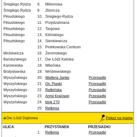
Śmigłego Rydza
8.
Milionowa
Śmigłego Rydza
9.
Zbiorcza
Piłsudskiego
10.
Śmigłego-Rydza
Piłsudskiego
11.
Przędzalniana
Piłsudskiego
12.
Targowa
Piłsudskiego
13.
Kilińskiego
Piłsudskiego
14.
Sienkiewicza
15.
Piotrkowska Centrum
Mickiewicza
16.
Żeromskiego
Bandurskiego
17.
Dw. Łódź Kaliska
Karolewska
18.
Wileńska
Bratysławska
19.
Wróblewskiego
Wyszyńskiego
20.
Waltera-Janke
Przesiadki
Wyszyńskiego
21.
Os. Piaski
Przesiadki
Wyszyńskiego
22.
Retkińska
Przesiadki
Wyszyńskiego
23.
Armii Krajowej
Przesiadki
Wyszyńskiego
24.
blok 270
Przesiadki
25.
Retkinia
Dw. Łódź Dąbrowa
Pokaż na mapie
ULICA
PRZYSTANEK
PRZESIADKI
1.
Retkinia
Przesiadki