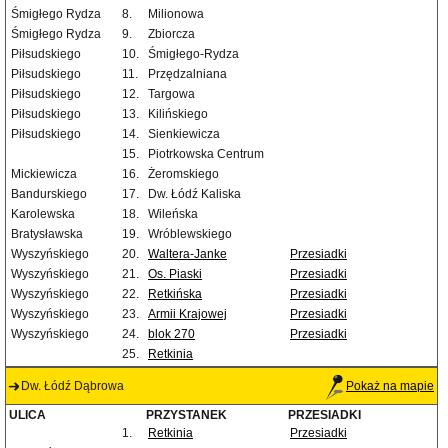
Śmigłego Rydza
8.
Milionowa
Śmigłego Rydza
9.
Zbiorcza
Piłsudskiego
10.
Śmigłego-Rydza
Piłsudskiego
11.
Przędzalniana
Piłsudskiego
12.
Targowa
Piłsudskiego
13.
Kilińskiego
Piłsudskiego
14.
Sienkiewicza
15.
Piotrkowska Centrum
Mickiewicza
16.
Żeromskiego
Bandurskiego
17.
Dw. Łódź Kaliska
Karolewska
18.
Wileńska
Bratysławska
19.
Wróblewskiego
Wyszyńskiego
20.
Waltera-Janke
Przesiadki
Wyszyńskiego
21.
Os. Piaski
Przesiadki
Wyszyńskiego
22.
Retkińska
Przesiadki
Wyszyńskiego
23.
Armii Krajowej
Przesiadki
Wyszyńskiego
24.
blok 270
Przesiadki
25.
Retkinia
Dw. Łódź Dąbrowa
Pokaż na mapie
ULICA
PRZYSTANEK
PRZESIADKI
1.
Retkinia
Przesiadki