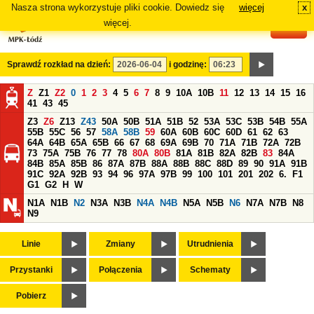
Nasza strona wykorzystuje pliki cookie. Dowiedz się
więcej
x
#
więcej.
Sprawdź rozkład na dzień:
i godzinę:
Z
Z1
Z2
0
1
2
3
4
5
6
7
8
9
10A
10B
11
12
13
14
15
16
41
43
45
Z3
Z6
Z13
Z43
50A
50B
51A
51B
52
53A
53C
53B
54B
55A
55B
55C
56
57
58A
58B
59
60A
60B
60C
60D
61
62
63
64A
64B
65A
65B
66
67
68
69A
69B
70
71A
71B
72A
72B
73
75A
75B
76
77
78
80A
80B
81A
81B
82A
82B
83
84A
84B
85A
85B
86
87A
87B
88A
88B
88C
88D
89
90
91A
91B
91C
92A
92B
93
94
96
97A
97B
99
100
101
201
202
6.
F1
G1
G2
H
W
N1A
N1B
N2
N3A
N3B
N4A
N4B
N5A
N5B
N6
N7A
N7B
N8
N9
Linie
Zmiany
Utrudnienia
Przystanki
Połączenia
Schematy
Pobierz