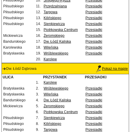
Piłsudskiego
10.
Śmigłego-Rydza
Przesiadki
Piłsudskiego
11.
Przędzalniana
Przesiadki
Piłsudskiego
12.
Targowa
Przesiadki
Piłsudskiego
13.
Kilińskiego
Przesiadki
Piłsudskiego
14.
Sienkiewicza
Przesiadki
15.
Piotrkowska Centrum
Przesiadki
Mickiewicza
16.
Żeromskiego
Przesiadki
Bandurskiego
17.
Dw. Łódź Kaliska
Przesiadki
Karolewska
18.
Wileńska
Przesiadki
Bratysławska
19.
Wróblewskiego
Przesiadki
20.
Karolew
Dw. Łódź Dąbrowa
Pokaż na mapie
ULICA
PRZYSTANEK
PRZESIADKI
1.
Karolew
Bratysławska
2.
Wróblewskiego
Przesiadki
Bratysławska
3.
Wileńska
Przesiadki
Bandurskiego
4.
Dw. Łódź Kaliska
Przesiadki
Mickiewicza
5.
Żeromskiego
Przesiadki
6.
Piotrkowska Centrum
Przesiadki
Piłsudskiego
7.
Sienkiewicza
Przesiadki
Piłsudskiego
8.
Kilińskiego
Przesiadki
Piłsudskiego
9.
Targowa
Przesiadki