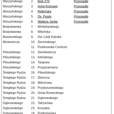
Wyszyńskiego
2.
blok 270
Przesiadki
Wyszyńskiego
3.
Armii Krajowej
Przesiadki
Wyszyńskiego
4.
Retkińska
Przesiadki
Wyszyńskiego
5.
Os. Piaski
Przesiadki
Wyszyńskiego
6.
Waltera-Janke
Przesiadki
Bratysławska
7.
Wróblewskiego
Bratysławska
8.
Wileńska
Bandurskiego
9.
Dw. Łódź Kaliska
Mickiewicza
10.
Żeromskiego
11.
Piotrkowska Centrum
Piłsudskiego
12.
Sienkiewicza
Piłsudskiego
13.
Kilińskiego
Piłsudskiego
14.
Targowa
Piłsudskiego
15.
Przędzalniana
Śmigłego Rydza
16.
Piłsudskiego
Śmigłego Rydza
17.
Zbiorcza
Śmigłego Rydza
18.
Milionowa
Śmigłego Rydza
19.
Przybyszewskiego
Śmigłego Rydza
20.
Grota-Roweckiego
Śmigłego Rydza
21.
Dąbrowskiego
Dąbrowskiego
22.
Tatrzańska
Dąbrowskiego
23.
Kossaka
Dąbrowskiego
24.
Podhalańska