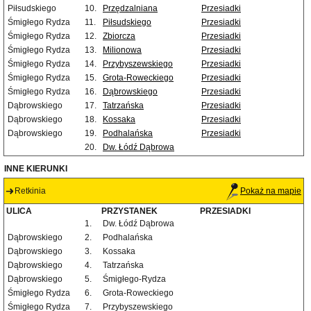
Piłsudskiego
10.
Przędzalniana
Przesiadki
Śmigłego Rydza
11.
Piłsudskiego
Przesiadki
Śmigłego Rydza
12.
Zbiorcza
Przesiadki
Śmigłego Rydza
13.
Milionowa
Przesiadki
Śmigłego Rydza
14.
Przybyszewskiego
Przesiadki
Śmigłego Rydza
15.
Grota-Roweckiego
Przesiadki
Śmigłego Rydza
16.
Dąbrowskiego
Przesiadki
Dąbrowskiego
17.
Tatrzańska
Przesiadki
Dąbrowskiego
18.
Kossaka
Przesiadki
Dąbrowskiego
19.
Podhalańska
Przesiadki
20.
Dw. Łódź Dąbrowa
INNE KIERUNKI
Retkinia
Pokaż na mapie
ULICA
PRZYSTANEK
PRZESIADKI
1.
Dw. Łódź Dąbrowa
Dąbrowskiego
2.
Podhalańska
Dąbrowskiego
3.
Kossaka
Dąbrowskiego
4.
Tatrzańska
Dąbrowskiego
5.
Śmigłego-Rydza
Śmigłego Rydza
6.
Grota-Roweckiego
Śmigłego Rydza
7.
Przybyszewskiego