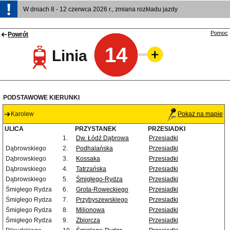
W dniach 8 - 12 czerwca 2026 r., zmiana rozkładu jazdy
Pomoc
Powrót
14
Linia
PODSTAWOWE KIERUNKI
Karolew
Pokaż na mapie
ULICA
PRZYSTANEK
PRZESIADKI
1.
Dw. Łódź Dąbrowa
Przesiadki
Dąbrowskiego
2.
Podhalańska
Przesiadki
Dąbrowskiego
3.
Kossaka
Przesiadki
Dąbrowskiego
4.
Tatrzańska
Przesiadki
Dąbrowskiego
5.
Śmigłego-Rydza
Przesiadki
Śmigłego Rydza
6.
Grota-Roweckiego
Przesiadki
Śmigłego Rydza
7.
Przybyszewskiego
Przesiadki
Śmigłego Rydza
8.
Milionowa
Przesiadki
Śmigłego Rydza
9.
Zbiorcza
Przesiadki