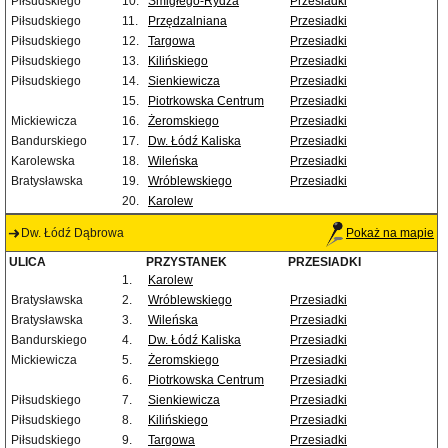
Piłsudskiego
10.
Śmigłego-Rydza
Przesiadki
Piłsudskiego
11.
Przędzalniana
Przesiadki
Piłsudskiego
12.
Targowa
Przesiadki
Piłsudskiego
13.
Kilińskiego
Przesiadki
Piłsudskiego
14.
Sienkiewicza
Przesiadki
15.
Piotrkowska Centrum
Przesiadki
Mickiewicza
16.
Żeromskiego
Przesiadki
Bandurskiego
17.
Dw. Łódź Kaliska
Przesiadki
Karolewska
18.
Wileńska
Przesiadki
Bratysławska
19.
Wróblewskiego
Przesiadki
20.
Karolew
Dw. Łódź Dąbrowa
Pokaż na mapie
ULICA
PRZYSTANEK
PRZESIADKI
1.
Karolew
Bratysławska
2.
Wróblewskiego
Przesiadki
Bratysławska
3.
Wileńska
Przesiadki
Bandurskiego
4.
Dw. Łódź Kaliska
Przesiadki
Mickiewicza
5.
Żeromskiego
Przesiadki
6.
Piotrkowska Centrum
Przesiadki
Piłsudskiego
7.
Sienkiewicza
Przesiadki
Piłsudskiego
8.
Kilińskiego
Przesiadki
Piłsudskiego
9.
Targowa
Przesiadki