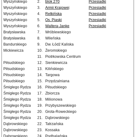
Wyszyńskiego
2.
blok 270
Przesiadki
Wyszyńskiego
3.
Armii Krajowej
Przesiadki
Wyszyńskiego
4.
Retkińska
Przesiadki
Wyszyńskiego
5.
Os. Piaski
Przesiadki
Wyszyńskiego
6.
Waltera-Janke
Przesiadki
Bratysławska
7.
Wróblewskiego
Bratysławska
8.
Wileńska
Bandurskiego
9.
Dw. Łódź Kaliska
Mickiewicza
10.
Żeromskiego
11.
Piotrkowska Centrum
Piłsudskiego
12.
Sienkiewicza
Piłsudskiego
13.
Kilińskiego
Piłsudskiego
14.
Targowa
Piłsudskiego
15.
Przędzalniana
Śmigłego Rydza
16.
Piłsudskiego
Śmigłego Rydza
17.
Zbiorcza
Śmigłego Rydza
18.
Milionowa
Śmigłego Rydza
19.
Przybyszewskiego
Śmigłego Rydza
20.
Grota-Roweckiego
Śmigłego Rydza
21.
Dąbrowskiego
Dąbrowskiego
22.
Tatrzańska
Dąbrowskiego
23.
Kossaka
Dąbrowskiego
24.
Podhalańska