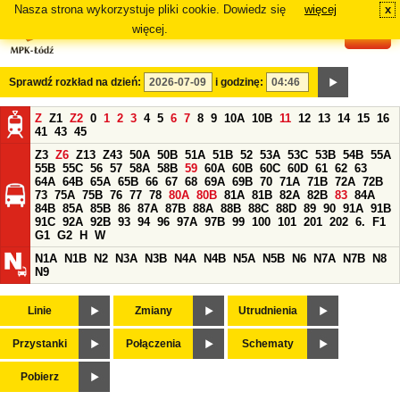
Nasza strona wykorzystuje pliki cookie. Dowiedz się
więcej
x
#
więcej.
Sprawdź rozkład na dzień:
i godzinę:
Z
Z1
Z2
0
1
2
3
4
5
6
7
8
9
10A
10B
11
12
13
14
15
16
41
43
45
Z3
Z6
Z13
Z43
50A
50B
51A
51B
52
53A
53C
53B
54B
55A
55B
55C
56
57
58A
58B
59
60A
60B
60C
60D
61
62
63
64A
64B
65A
65B
66
67
68
69A
69B
70
71A
71B
72A
72B
73
75A
75B
76
77
78
80A
80B
81A
81B
82A
82B
83
84A
84B
85A
85B
86
87A
87B
88A
88B
88C
88D
89
90
91A
91B
91C
92A
92B
93
94
96
97A
97B
99
100
101
201
202
6.
F1
G1
G2
H
W
N1A
N1B
N2
N3A
N3B
N4A
N4B
N5A
N5B
N6
N7A
N7B
N8
N9
Linie
Zmiany
Utrudnienia
Przystanki
Połączenia
Schematy
Pobierz