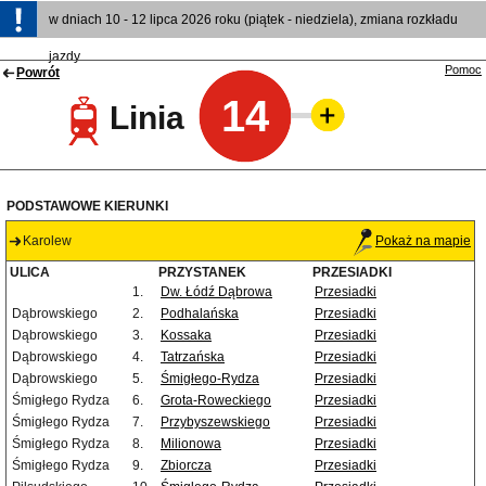
w dniach 10 - 12 lipca 2026 roku (piątek - niedziela), zmiana rozkładu
jazdy
Pomoc
Powrót
14
Linia
PODSTAWOWE KIERUNKI
Karolew
Pokaż na mapie
ULICA
PRZYSTANEK
PRZESIADKI
1.
Dw. Łódź Dąbrowa
Przesiadki
Dąbrowskiego
2.
Podhalańska
Przesiadki
Dąbrowskiego
3.
Kossaka
Przesiadki
Dąbrowskiego
4.
Tatrzańska
Przesiadki
Dąbrowskiego
5.
Śmigłego-Rydza
Przesiadki
Śmigłego Rydza
6.
Grota-Roweckiego
Przesiadki
Śmigłego Rydza
7.
Przybyszewskiego
Przesiadki
Śmigłego Rydza
8.
Milionowa
Przesiadki
Śmigłego Rydza
9.
Zbiorcza
Przesiadki