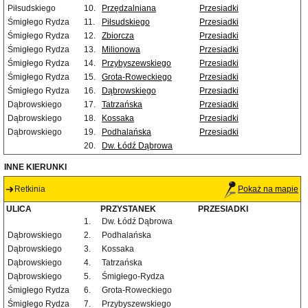
Piłsudskiego
10.
Przędzalniana
Przesiadki
Śmigłego Rydza
11.
Piłsudskiego
Przesiadki
Śmigłego Rydza
12.
Zbiorcza
Przesiadki
Śmigłego Rydza
13.
Milionowa
Przesiadki
Śmigłego Rydza
14.
Przybyszewskiego
Przesiadki
Śmigłego Rydza
15.
Grota-Roweckiego
Przesiadki
Śmigłego Rydza
16.
Dąbrowskiego
Przesiadki
Dąbrowskiego
17.
Tatrzańska
Przesiadki
Dąbrowskiego
18.
Kossaka
Przesiadki
Dąbrowskiego
19.
Podhalańska
Przesiadki
20.
Dw. Łódź Dąbrowa
INNE KIERUNKI
Retkinia
Pokaż na mapie
ULICA
PRZYSTANEK
PRZESIADKI
1.
Dw. Łódź Dąbrowa
Dąbrowskiego
2.
Podhalańska
Dąbrowskiego
3.
Kossaka
Dąbrowskiego
4.
Tatrzańska
Dąbrowskiego
5.
Śmigłego-Rydza
Śmigłego Rydza
6.
Grota-Roweckiego
Śmigłego Rydza
7.
Przybyszewskiego