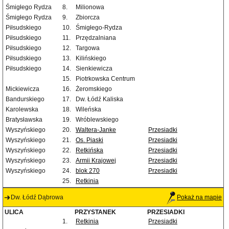
Śmigłego Rydza
8.
Milionowa
Śmigłego Rydza
9.
Zbiorcza
Piłsudskiego
10.
Śmigłego-Rydza
Piłsudskiego
11.
Przędzalniana
Piłsudskiego
12.
Targowa
Piłsudskiego
13.
Kilińskiego
Piłsudskiego
14.
Sienkiewicza
15.
Piotrkowska Centrum
Mickiewicza
16.
Żeromskiego
Bandurskiego
17.
Dw. Łódź Kaliska
Karolewska
18.
Wileńska
Bratysławska
19.
Wróblewskiego
Wyszyńskiego
20.
Waltera-Janke
Przesiadki
Wyszyńskiego
21.
Os. Piaski
Przesiadki
Wyszyńskiego
22.
Retkińska
Przesiadki
Wyszyńskiego
23.
Armii Krajowej
Przesiadki
Wyszyńskiego
24.
blok 270
Przesiadki
25.
Retkinia
Dw. Łódź Dąbrowa
Pokaż na mapie
ULICA
PRZYSTANEK
PRZESIADKI
1.
Retkinia
Przesiadki