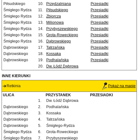
Piłsudskiego
10.
Przędzalniana
Przesiadki
Śmigłego Rydza
11.
Piłsudskiego
Przesiadki
Śmigłego Rydza
12.
Zbiorcza
Przesiadki
Śmigłego Rydza
13.
Milionowa
Przesiadki
Śmigłego Rydza
14.
Przybyszewskiego
Przesiadki
Śmigłego Rydza
15.
Grota-Roweckiego
Przesiadki
Śmigłego Rydza
16.
Dąbrowskiego
Przesiadki
Dąbrowskiego
17.
Tatrzańska
Przesiadki
Dąbrowskiego
18.
Kossaka
Przesiadki
Dąbrowskiego
19.
Podhalańska
Przesiadki
20.
Dw. Łódź Dąbrowa
INNE KIERUNKI
Retkinia
Pokaż na mapie
ULICA
PRZYSTANEK
PRZESIADKI
1.
Dw. Łódź Dąbrowa
Dąbrowskiego
2.
Podhalańska
Dąbrowskiego
3.
Kossaka
Dąbrowskiego
4.
Tatrzańska
Dąbrowskiego
5.
Śmigłego-Rydza
Śmigłego Rydza
6.
Grota-Roweckiego
Śmigłego Rydza
7.
Przybyszewskiego