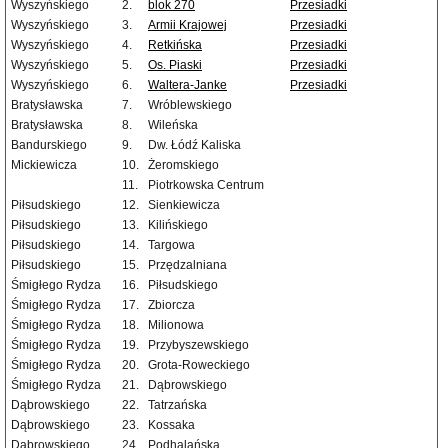
Wyszyńskiego
2.
blok 270
Przesiadki
Wyszyńskiego
3.
Armii Krajowej
Przesiadki
Wyszyńskiego
4.
Retkińska
Przesiadki
Wyszyńskiego
5.
Os. Piaski
Przesiadki
Wyszyńskiego
6.
Waltera-Janke
Przesiadki
Bratysławska
7.
Wróblewskiego
Bratysławska
8.
Wileńska
Bandurskiego
9.
Dw. Łódź Kaliska
Mickiewicza
10.
Żeromskiego
11.
Piotrkowska Centrum
Piłsudskiego
12.
Sienkiewicza
Piłsudskiego
13.
Kilińskiego
Piłsudskiego
14.
Targowa
Piłsudskiego
15.
Przędzalniana
Śmigłego Rydza
16.
Piłsudskiego
Śmigłego Rydza
17.
Zbiorcza
Śmigłego Rydza
18.
Milionowa
Śmigłego Rydza
19.
Przybyszewskiego
Śmigłego Rydza
20.
Grota-Roweckiego
Śmigłego Rydza
21.
Dąbrowskiego
Dąbrowskiego
22.
Tatrzańska
Dąbrowskiego
23.
Kossaka
Dąbrowskiego
24.
Podhalańska