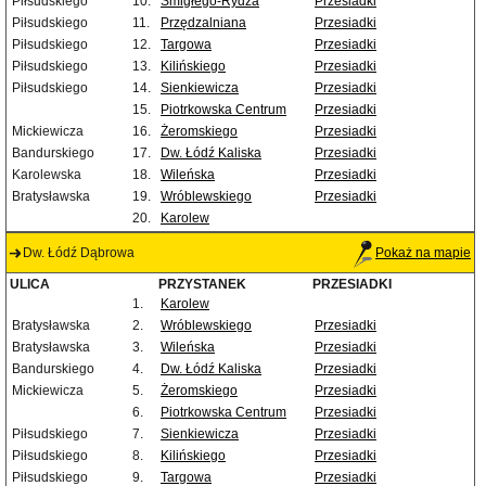
Piłsudskiego
10.
Śmigłego-Rydza
Przesiadki
Piłsudskiego
11.
Przędzalniana
Przesiadki
Piłsudskiego
12.
Targowa
Przesiadki
Piłsudskiego
13.
Kilińskiego
Przesiadki
Piłsudskiego
14.
Sienkiewicza
Przesiadki
15.
Piotrkowska Centrum
Przesiadki
Mickiewicza
16.
Żeromskiego
Przesiadki
Bandurskiego
17.
Dw. Łódź Kaliska
Przesiadki
Karolewska
18.
Wileńska
Przesiadki
Bratysławska
19.
Wróblewskiego
Przesiadki
20.
Karolew
Dw. Łódź Dąbrowa
Pokaż na mapie
ULICA
PRZYSTANEK
PRZESIADKI
1.
Karolew
Bratysławska
2.
Wróblewskiego
Przesiadki
Bratysławska
3.
Wileńska
Przesiadki
Bandurskiego
4.
Dw. Łódź Kaliska
Przesiadki
Mickiewicza
5.
Żeromskiego
Przesiadki
6.
Piotrkowska Centrum
Przesiadki
Piłsudskiego
7.
Sienkiewicza
Przesiadki
Piłsudskiego
8.
Kilińskiego
Przesiadki
Piłsudskiego
9.
Targowa
Przesiadki