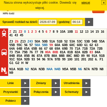
Nasza strona wykorzystuje pliki cookie. Dowiedz się
więcej
x
#
więcej.
Sprawdź rozkład na dzień:
i godzinę:
Z
Z1
Z2
0
1
2
3
4
5
6
7
8
9
10A
10B
11
12
13
14
15
16
41
43
45
Z3
Z6
Z13
Z43
50A
50B
51A
51B
52
53A
53C
53B
54B
55A
55B
55C
56
57
58A
58B
59
60A
60B
60C
60D
61
62
63
64A
64B
65A
65B
66
67
68
69A
69B
70
71A
71B
72A
72B
73
75A
75B
76
77
78
80A
80B
81A
81B
82A
82B
83
84A
84B
85A
85B
86
87A
87B
88A
88B
88C
88D
89
90
91A
91B
91C
92A
92B
93
94
96
97A
97B
99
100
101
201
202
6.
F1
G1
G2
H
W
N1A
N1B
N2
N3A
N3B
N4A
N4B
N5A
N5B
N6
N7A
N7B
N8
N9
Linie
Zmiany
Utrudnienia
Przystanki
Połączenia
Schematy
Pobierz