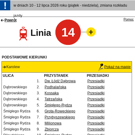
w dniach 10 - 12 lipca 2026 roku (piątek - niedziela), zmiana rozkładu
jazdy
Pomoc
Powrót
14
Linia
PODSTAWOWE KIERUNKI
Karolew
Pokaż na mapie
ULICA
PRZYSTANEK
PRZESIADKI
1.
Dw. Łódź Dąbrowa
Przesiadki
Dąbrowskiego
2.
Podhalańska
Przesiadki
Dąbrowskiego
3.
Kossaka
Przesiadki
Dąbrowskiego
4.
Tatrzańska
Przesiadki
Dąbrowskiego
5.
Śmigłego-Rydza
Przesiadki
Śmigłego Rydza
6.
Grota-Roweckiego
Przesiadki
Śmigłego Rydza
7.
Przybyszewskiego
Przesiadki
Śmigłego Rydza
8.
Milionowa
Przesiadki
Śmigłego Rydza
9.
Zbiorcza
Przesiadki