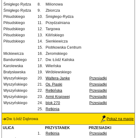
Śmigłego Rydza
8.
Milionowa
Śmigłego Rydza
9.
Zbiorcza
Piłsudskiego
10.
Śmigłego-Rydza
Piłsudskiego
11.
Przędzalniana
Piłsudskiego
12.
Targowa
Piłsudskiego
13.
Kilińskiego
Piłsudskiego
14.
Sienkiewicza
15.
Piotrkowska Centrum
Mickiewicza
16.
Żeromskiego
Bandurskiego
17.
Dw. Łódź Kaliska
Karolewska
18.
Wileńska
Bratysławska
19.
Wróblewskiego
Wyszyńskiego
20.
Waltera-Janke
Przesiadki
Wyszyńskiego
21.
Os. Piaski
Przesiadki
Wyszyńskiego
22.
Retkińska
Przesiadki
Wyszyńskiego
23.
Armii Krajowej
Przesiadki
Wyszyńskiego
24.
blok 270
Przesiadki
25.
Retkinia
Dw. Łódź Dąbrowa
Pokaż na mapie
ULICA
PRZYSTANEK
PRZESIADKI
1.
Retkinia
Przesiadki