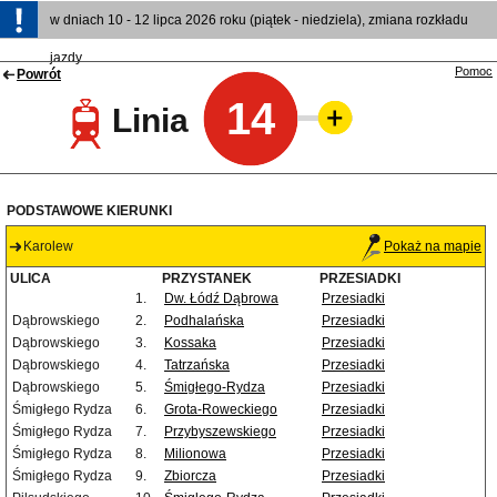
w dniach 10 - 12 lipca 2026 roku (piątek - niedziela), zmiana rozkładu
jazdy
Pomoc
Powrót
14
Linia
PODSTAWOWE KIERUNKI
Karolew
Pokaż na mapie
ULICA
PRZYSTANEK
PRZESIADKI
1.
Dw. Łódź Dąbrowa
Przesiadki
Dąbrowskiego
2.
Podhalańska
Przesiadki
Dąbrowskiego
3.
Kossaka
Przesiadki
Dąbrowskiego
4.
Tatrzańska
Przesiadki
Dąbrowskiego
5.
Śmigłego-Rydza
Przesiadki
Śmigłego Rydza
6.
Grota-Roweckiego
Przesiadki
Śmigłego Rydza
7.
Przybyszewskiego
Przesiadki
Śmigłego Rydza
8.
Milionowa
Przesiadki
Śmigłego Rydza
9.
Zbiorcza
Przesiadki