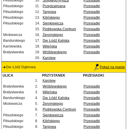
Piłsudskiego
10.
Śmigłego-Rydza
Przesiadki
Piłsudskiego
11.
Przędzalniana
Przesiadki
Piłsudskiego
12.
Targowa
Przesiadki
Piłsudskiego
13.
Kilińskiego
Przesiadki
Piłsudskiego
14.
Sienkiewicza
Przesiadki
15.
Piotrkowska Centrum
Przesiadki
Mickiewicza
16.
Żeromskiego
Przesiadki
Bandurskiego
17.
Dw. Łódź Kaliska
Przesiadki
Karolewska
18.
Wileńska
Przesiadki
Bratysławska
19.
Wróblewskiego
Przesiadki
20.
Karolew
Dw. Łódź Dąbrowa
Pokaż na mapie
ULICA
PRZYSTANEK
PRZESIADKI
1.
Karolew
Bratysławska
2.
Wróblewskiego
Przesiadki
Bratysławska
3.
Wileńska
Przesiadki
Bandurskiego
4.
Dw. Łódź Kaliska
Przesiadki
Mickiewicza
5.
Żeromskiego
Przesiadki
6.
Piotrkowska Centrum
Przesiadki
Piłsudskiego
7.
Sienkiewicza
Przesiadki
Piłsudskiego
8.
Kilińskiego
Przesiadki
Piłsudskiego
9.
Targowa
Przesiadki