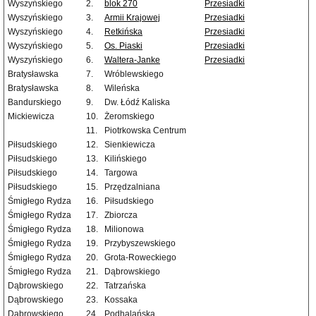
Wyszyńskiego
2.
blok 270
Przesiadki
Wyszyńskiego
3.
Armii Krajowej
Przesiadki
Wyszyńskiego
4.
Retkińska
Przesiadki
Wyszyńskiego
5.
Os. Piaski
Przesiadki
Wyszyńskiego
6.
Waltera-Janke
Przesiadki
Bratysławska
7.
Wróblewskiego
Bratysławska
8.
Wileńska
Bandurskiego
9.
Dw. Łódź Kaliska
Mickiewicza
10.
Żeromskiego
11.
Piotrkowska Centrum
Piłsudskiego
12.
Sienkiewicza
Piłsudskiego
13.
Kilińskiego
Piłsudskiego
14.
Targowa
Piłsudskiego
15.
Przędzalniana
Śmigłego Rydza
16.
Piłsudskiego
Śmigłego Rydza
17.
Zbiorcza
Śmigłego Rydza
18.
Milionowa
Śmigłego Rydza
19.
Przybyszewskiego
Śmigłego Rydza
20.
Grota-Roweckiego
Śmigłego Rydza
21.
Dąbrowskiego
Dąbrowskiego
22.
Tatrzańska
Dąbrowskiego
23.
Kossaka
Dąbrowskiego
24.
Podhalańska