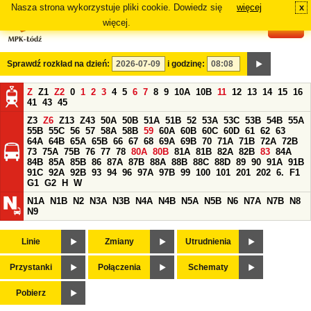
Nasza strona wykorzystuje pliki cookie. Dowiedz się
więcej
x
#
więcej.
Sprawdź rozkład na dzień:
i godzinę:
Z
Z1
Z2
0
1
2
3
4
5
6
7
8
9
10A
10B
11
12
13
14
15
16
41
43
45
Z3
Z6
Z13
Z43
50A
50B
51A
51B
52
53A
53C
53B
54B
55A
55B
55C
56
57
58A
58B
59
60A
60B
60C
60D
61
62
63
64A
64B
65A
65B
66
67
68
69A
69B
70
71A
71B
72A
72B
73
75A
75B
76
77
78
80A
80B
81A
81B
82A
82B
83
84A
84B
85A
85B
86
87A
87B
88A
88B
88C
88D
89
90
91A
91B
91C
92A
92B
93
94
96
97A
97B
99
100
101
201
202
6.
F1
G1
G2
H
W
N1A
N1B
N2
N3A
N3B
N4A
N4B
N5A
N5B
N6
N7A
N7B
N8
N9
Linie
Zmiany
Utrudnienia
Przystanki
Połączenia
Schematy
Pobierz