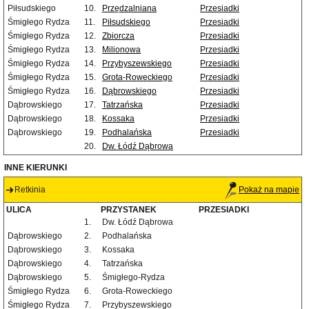
Piłsudskiego
10.
Przędzalniana
Przesiadki
Śmigłego Rydza
11.
Piłsudskiego
Przesiadki
Śmigłego Rydza
12.
Zbiorcza
Przesiadki
Śmigłego Rydza
13.
Milionowa
Przesiadki
Śmigłego Rydza
14.
Przybyszewskiego
Przesiadki
Śmigłego Rydza
15.
Grota-Roweckiego
Przesiadki
Śmigłego Rydza
16.
Dąbrowskiego
Przesiadki
Dąbrowskiego
17.
Tatrzańska
Przesiadki
Dąbrowskiego
18.
Kossaka
Przesiadki
Dąbrowskiego
19.
Podhalańska
Przesiadki
20.
Dw. Łódź Dąbrowa
INNE KIERUNKI
Retkinia
Pokaż na mapie
ULICA
PRZYSTANEK
PRZESIADKI
1.
Dw. Łódź Dąbrowa
Dąbrowskiego
2.
Podhalańska
Dąbrowskiego
3.
Kossaka
Dąbrowskiego
4.
Tatrzańska
Dąbrowskiego
5.
Śmigłego-Rydza
Śmigłego Rydza
6.
Grota-Roweckiego
Śmigłego Rydza
7.
Przybyszewskiego