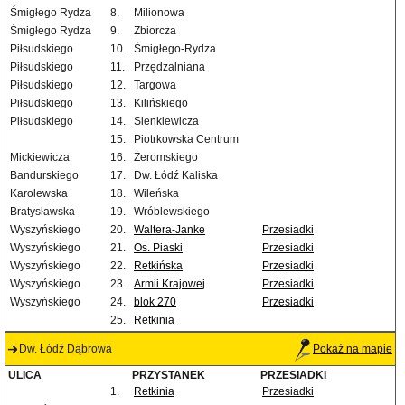
Śmigłego Rydza
8.
Milionowa
Śmigłego Rydza
9.
Zbiorcza
Piłsudskiego
10.
Śmigłego-Rydza
Piłsudskiego
11.
Przędzalniana
Piłsudskiego
12.
Targowa
Piłsudskiego
13.
Kilińskiego
Piłsudskiego
14.
Sienkiewicza
15.
Piotrkowska Centrum
Mickiewicza
16.
Żeromskiego
Bandurskiego
17.
Dw. Łódź Kaliska
Karolewska
18.
Wileńska
Bratysławska
19.
Wróblewskiego
Wyszyńskiego
20.
Waltera-Janke
Przesiadki
Wyszyńskiego
21.
Os. Piaski
Przesiadki
Wyszyńskiego
22.
Retkińska
Przesiadki
Wyszyńskiego
23.
Armii Krajowej
Przesiadki
Wyszyńskiego
24.
blok 270
Przesiadki
25.
Retkinia
Dw. Łódź Dąbrowa
Pokaż na mapie
ULICA
PRZYSTANEK
PRZESIADKI
1.
Retkinia
Przesiadki