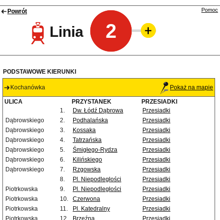
Pomoc
Powrót
2
Linia
PODSTAWOWE KIERUNKI
Kochanówka
Pokaż na mapie
ULICA
PRZYSTANEK
PRZESIADKI
1.
Dw. Łódź Dąbrowa
Przesiadki
Dąbrowskiego
2.
Podhalańska
Przesiadki
Dąbrowskiego
3.
Kossaka
Przesiadki
Dąbrowskiego
4.
Tatrzańska
Przesiadki
Dąbrowskiego
5.
Śmigłego-Rydza
Przesiadki
Dąbrowskiego
6.
Kilińskiego
Przesiadki
Dąbrowskiego
7.
Rzgowska
Przesiadki
8.
Pl. Niepodległości
Przesiadki
Piotrkowska
9.
Pl. Niepodległości
Przesiadki
Piotrkowska
10.
Czerwona
Przesiadki
Piotrkowska
11.
Pl. Katedralny
Przesiadki
Piotrkowska
12.
Brzeźna
Przesiadki