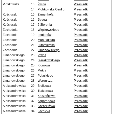
Piotrkowska
13.
Żwirki
Przesiadki
14.
Piotrkowska Centrum
Przesiadki
Kościuszki
15.
Zamenhofa
Przesiadki
Kościuszki
16.
Struga
Przesiadki
Kościuszki
17.
6 Sierpnia
Przesiadki
Zachodnia
18.
Więckowskiego
Przesiadki
Zachodnia
19.
Legionów
Przesiadki
Zachodnia
20.
Manufaktura
Przesiadki
Zachodnia
21.
Lutomierska
Przesiadki
Zachodnia
22.
Limanowskiego
Przesiadki
Limanowskiego
23.
Piwna
Przesiadki
Limanowskiego
24.
Sierakowskiego
Przesiadki
Limanowskiego
25.
Klonowa
Przesiadki
Limanowskiego
26.
Mokra
Przesiadki
Limanowskiego
27.
Pułaskiego
Przesiadki
Limanowskiego
28.
Woronicza
Przesiadki
Aleksandrowska
29.
Bielicowa
Przesiadki
Aleksandrowska
30.
Traktorowa
Przesiadki
Aleksandrowska
31.
Kaczeńcowa
Przesiadki
Aleksandrowska
32.
Szparagowa
Przesiadki
Aleksandrowska
33.
Szczecińska
Przesiadki
Aleksandrowska
34.
Lechicka
Przesiadki