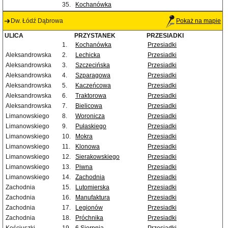
35.
Kochanówka
Dw. Łódź Dąbrowa
Pokaż na mapie
ULICA
PRZYSTANEK
PRZESIADKI
1.
Kochanówka
Przesiadki
Aleksandrowska
2.
Lechicka
Przesiadki
Aleksandrowska
3.
Szczecińska
Przesiadki
Aleksandrowska
4.
Szparagowa
Przesiadki
Aleksandrowska
5.
Kaczeńcowa
Przesiadki
Aleksandrowska
6.
Traktorowa
Przesiadki
Aleksandrowska
7.
Bielicowa
Przesiadki
Limanowskiego
8.
Woronicza
Przesiadki
Limanowskiego
9.
Pułaskiego
Przesiadki
Limanowskiego
10.
Mokra
Przesiadki
Limanowskiego
11.
Klonowa
Przesiadki
Limanowskiego
12.
Sierakowskiego
Przesiadki
Limanowskiego
13.
Piwna
Przesiadki
Limanowskiego
14.
Zachodnia
Przesiadki
Zachodnia
15.
Lutomierska
Przesiadki
Zachodnia
16.
Manufaktura
Przesiadki
Zachodnia
17.
Legionów
Przesiadki
Zachodnia
18.
Próchnika
Przesiadki