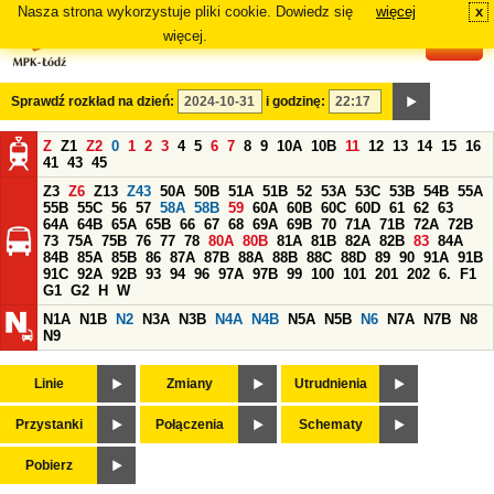
Nasza strona wykorzystuje pliki cookie. Dowiedz się
więcej
x
#
więcej.
Sprawdź rozkład na dzień:
i godzinę:
Z
Z1
Z2
0
1
2
3
4
5
6
7
8
9
10A
10B
11
12
13
14
15
16
41
43
45
Z3
Z6
Z13
Z43
50A
50B
51A
51B
52
53A
53C
53B
54B
55A
55B
55C
56
57
58A
58B
59
60A
60B
60C
60D
61
62
63
64A
64B
65A
65B
66
67
68
69A
69B
70
71A
71B
72A
72B
73
75A
75B
76
77
78
80A
80B
81A
81B
82A
82B
83
84A
84B
85A
85B
86
87A
87B
88A
88B
88C
88D
89
90
91A
91B
91C
92A
92B
93
94
96
97A
97B
99
100
101
201
202
6.
F1
G1
G2
H
W
N1A
N1B
N2
N3A
N3B
N4A
N4B
N5A
N5B
N6
N7A
N7B
N8
N9
Linie
Zmiany
Utrudnienia
Przystanki
Połączenia
Schematy
Pobierz