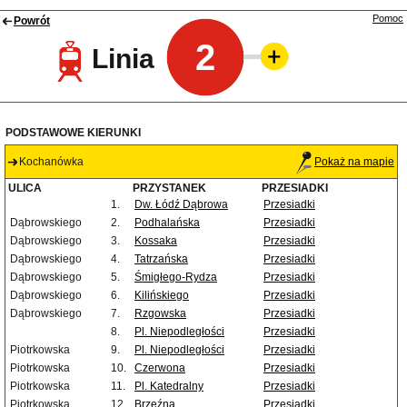
Pomoc
Powrót
2
Linia
PODSTAWOWE KIERUNKI
Kochanówka
Pokaż na mapie
ULICA
PRZYSTANEK
PRZESIADKI
1.
Dw. Łódź Dąbrowa
Przesiadki
Dąbrowskiego
2.
Podhalańska
Przesiadki
Dąbrowskiego
3.
Kossaka
Przesiadki
Dąbrowskiego
4.
Tatrzańska
Przesiadki
Dąbrowskiego
5.
Śmigłego-Rydza
Przesiadki
Dąbrowskiego
6.
Kilińskiego
Przesiadki
Dąbrowskiego
7.
Rzgowska
Przesiadki
8.
Pl. Niepodległości
Przesiadki
Piotrkowska
9.
Pl. Niepodległości
Przesiadki
Piotrkowska
10.
Czerwona
Przesiadki
Piotrkowska
11.
Pl. Katedralny
Przesiadki
Piotrkowska
12.
Brzeźna
Przesiadki