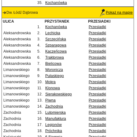
35.
Kochanówka
Dw. Łódź Dąbrowa
Pokaż na mapie
ULICA
PRZYSTANEK
PRZESIADKI
1.
Kochanówka
Przesiadki
Aleksandrowska
2.
Lechicka
Przesiadki
Aleksandrowska
3.
Szczecińska
Przesiadki
Aleksandrowska
4.
Szparagowa
Przesiadki
Aleksandrowska
5.
Kaczeńcowa
Przesiadki
Aleksandrowska
6.
Traktorowa
Przesiadki
Aleksandrowska
7.
Bielicowa
Przesiadki
Limanowskiego
8.
Woronicza
Przesiadki
Limanowskiego
9.
Pułaskiego
Przesiadki
Limanowskiego
10.
Mokra
Przesiadki
Limanowskiego
11.
Klonowa
Przesiadki
Limanowskiego
12.
Sierakowskiego
Przesiadki
Limanowskiego
13.
Piwna
Przesiadki
Limanowskiego
14.
Zachodnia
Przesiadki
Zachodnia
15.
Lutomierska
Przesiadki
Zachodnia
16.
Manufaktura
Przesiadki
Zachodnia
17.
Legionów
Przesiadki
Zachodnia
18.
Próchnika
Przesiadki