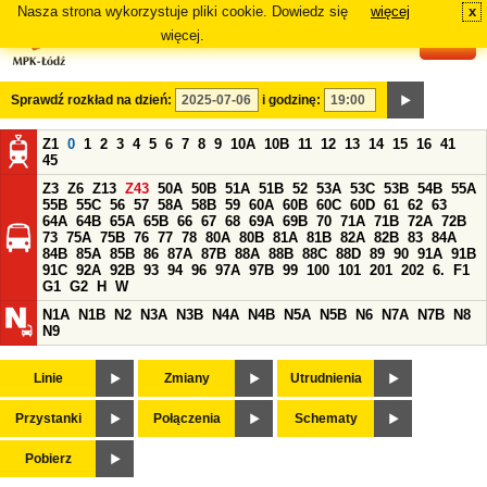
Nasza strona wykorzystuje pliki cookie. Dowiedz się
więcej
x
#
więcej.
Sprawdź rozkład na dzień:
i godzinę:
Z1
0
1
2
3
4
5
6
7
8
9
10A
10B
11
12
13
14
15
16
41
45
Z3
Z6
Z13
Z43
50A
50B
51A
51B
52
53A
53C
53B
54B
55A
55B
55C
56
57
58A
58B
59
60A
60B
60C
60D
61
62
63
64A
64B
65A
65B
66
67
68
69A
69B
70
71A
71B
72A
72B
73
75A
75B
76
77
78
80A
80B
81A
81B
82A
82B
83
84A
84B
85A
85B
86
87A
87B
88A
88B
88C
88D
89
90
91A
91B
91C
92A
92B
93
94
96
97A
97B
99
100
101
201
202
6.
F1
G1
G2
H
W
N1A
N1B
N2
N3A
N3B
N4A
N4B
N5A
N5B
N6
N7A
N7B
N8
N9
Linie
Zmiany
Utrudnienia
Przystanki
Połączenia
Schematy
Pobierz