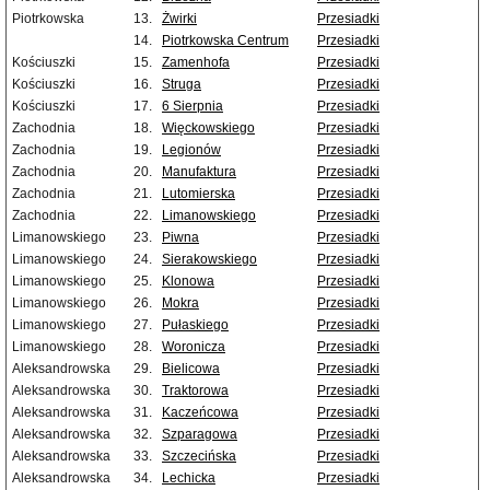
Piotrkowska
13.
Żwirki
Przesiadki
14.
Piotrkowska Centrum
Przesiadki
Kościuszki
15.
Zamenhofa
Przesiadki
Kościuszki
16.
Struga
Przesiadki
Kościuszki
17.
6 Sierpnia
Przesiadki
Zachodnia
18.
Więckowskiego
Przesiadki
Zachodnia
19.
Legionów
Przesiadki
Zachodnia
20.
Manufaktura
Przesiadki
Zachodnia
21.
Lutomierska
Przesiadki
Zachodnia
22.
Limanowskiego
Przesiadki
Limanowskiego
23.
Piwna
Przesiadki
Limanowskiego
24.
Sierakowskiego
Przesiadki
Limanowskiego
25.
Klonowa
Przesiadki
Limanowskiego
26.
Mokra
Przesiadki
Limanowskiego
27.
Pułaskiego
Przesiadki
Limanowskiego
28.
Woronicza
Przesiadki
Aleksandrowska
29.
Bielicowa
Przesiadki
Aleksandrowska
30.
Traktorowa
Przesiadki
Aleksandrowska
31.
Kaczeńcowa
Przesiadki
Aleksandrowska
32.
Szparagowa
Przesiadki
Aleksandrowska
33.
Szczecińska
Przesiadki
Aleksandrowska
34.
Lechicka
Przesiadki